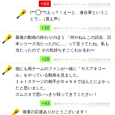
+94
阪神タイガースファンさん
2017,10/18 14:46
(*^◯^*)えっ？！えーと、連合軍というこ
とで…（震え声）
+32
阪神タイガースファンさん
2017,10/18 15:03
最後の動画の終わりのほう 「何やねんこの試合、日
本シリーズ当たったのに…」って言うてたね。私も
当たったので その気持ちすごくわかるわ〜
+29
阪神タイガースファンさん
2017,10/18 14:43
他にも両チームのファンが一緒に「ヤスアキコー
ル」をやっている動画を見ました。
１ｓｔステージの相手がＤｅＮＡでほんとによかっ
たと思いました。
ズムスタで思いっきり戦ってきてください！
+43
阪神タイガースファンさん
2017,10/18 14:47
後輩の応援ありがとうございます！