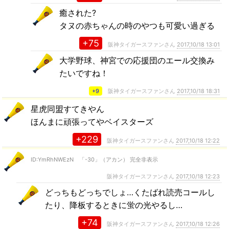
癒された?
タヌの赤ちゃんの時のやつも可愛い過ぎる
+75
阪神タイガースファンさん
2017,10/18 13:01
大学野球、神宮での応援団のエール交換み
たいですね！
+9
阪神タイガースファンさん
2017,10/18 18:31
星虎同盟すてきやん
ほんまに頑張ってやベイスターズ
+229
阪神タイガースファンさん
2017,10/18 12:22
ID:YmRhNWEzN 「-30」（アカン） 完全非表示
阪神タイガースファンさん
2017,10/18 12:23
どっちもどっちでしょ…くたばれ読売コールし
たり、降板するときに蛍の光やるし…
+74
阪神タイガースファンさん
2017,10/18 12:26