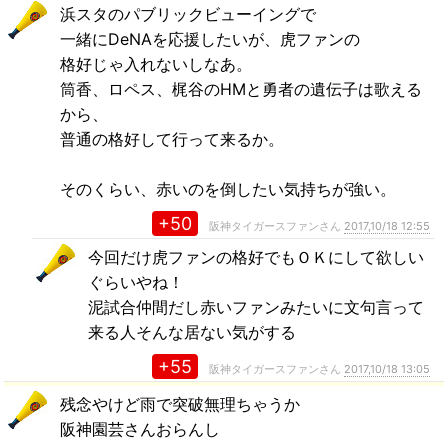
浜スタのパブリックビューイングで
一緒にDeNAを応援したいが、虎ファンの
格好じゃ入れないしなあ。
筒香、ロペス、梶谷のHMと勇者の遺伝子は歌える
から、
普通の格好して行って来るか。
そのくらい、赤いのを倒したい気持ちが強い。
+50
阪神タイガースファンさん
2017,10/18 12:55
今回だけ虎ファンの格好でもＯＫにして欲しい
ぐらいやね！
泥試合仲間だし赤いファンみたいに文句言って
来る人そんな居ない気がする
+55
阪神タイガースファンさん
2017,10/18 13:05
残念やけど雨で突破無理ちゃうか
阪神園芸さんおらんし