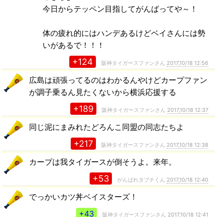
今日からテッペン目指してがんばってや～！
体の疲れ的にはハンデあるけどベイさんには勢
いがあるで！！！
+124
阪神タイガースファンさん
2017,10/18 12:56
広島は頑張ってるのはわかるんやけどカープファン
が調子乗るん見たくないから横浜応援する
+189
阪神タイガースファンさん
2017,10/18 12:37
同じ泥にまみれたどろんこ同盟の同志たちよ
+217
阪神タイガースファンさん
2017,10/18 12:38
カープは我タイガースが倒そうよ。来年。
+53
がんばれタブチくん
2017,10/18 12:40
でっかいカツ丼ベイスターズ！
+43
阪神タイガースファンさん
2017,10/18 12:41