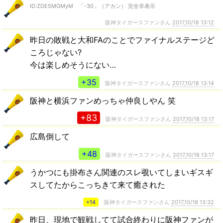
ID:ZDE5MGMyM 「-30」（アカン） 完全非表示
阪神タイガースファンさん
2017,10/18 13:12
昨日の敗戦と大和FAのことでファイナルステージど
ころじゃない?
今は楽しめそうにない…
+35
阪神タイガースファンさん
2017,10/18 13:14
阪神と横浜ファンめっちゃ仲良しやん 笑
+83
阪神タイガースファンさん
2017,10/18 13:17
広島倒して
+48
阪神タイガースファンさん
2017,10/18 13:17
うかつにも掛布さん関連のスレ覗いてしまいギスギ
スしてたからこっちきて来て癒された
+14
阪神タイガースファンさん
2017,10/18 13:32
昨日、現地で観戦してて試合終わりに阪神ファンが