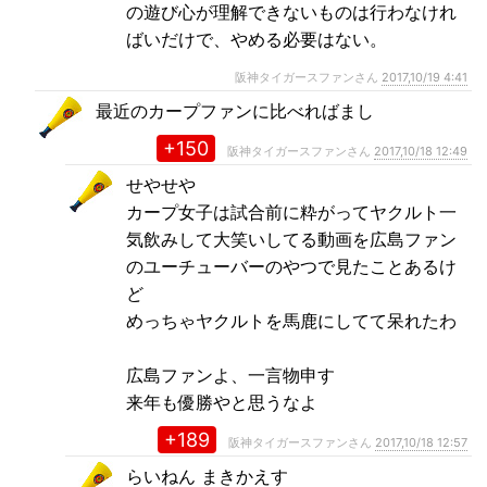
の遊び心が理解できないものは行わなけれ
ばいだけで、やめる必要はない。
阪神タイガースファンさん
2017,10/19 4:41
最近のカープファンに比べればまし
+150
阪神タイガースファンさん
2017,10/18 12:49
せやせや
カープ女子は試合前に粋がってヤクルト一
気飲みして大笑いしてる動画を広島ファン
のユーチューバーのやつで見たことあるけ
ど
めっちゃヤクルトを馬鹿にしてて呆れたわ
広島ファンよ、一言物申す
来年も優勝やと思うなよ
+189
阪神タイガースファンさん
2017,10/18 12:57
らいねん まきかえす