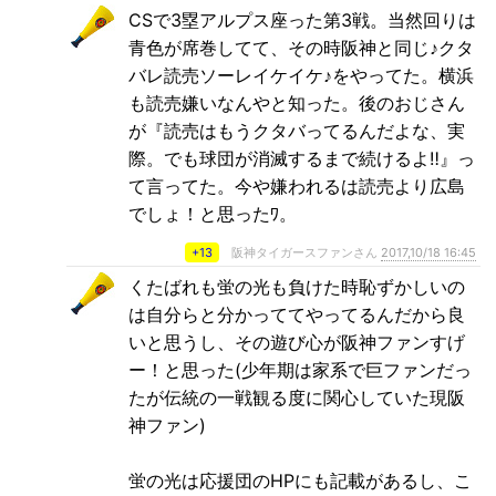
CSで3塁アルプス座った第3戦。当然回りは
青色が席巻してて、その時阪神と同じ♪クタ
バレ読売ソーレイケイケ♪をやってた。横浜
も読売嫌いなんやと知った。後のおじさん
が『読売はもうクタバってるんだよな、実
際。でも球団が消滅するまで続けるよ‼』っ
て言ってた。今や嫌われるは読売より広島
でしょ！と思ったﾜ。
+13
阪神タイガースファンさん
2017,10/18 16:45
くたばれも蛍の光も負けた時恥ずかしいの
は自分らと分かっててやってるんだから良
いと思うし、その遊び心が阪神ファンすげ
ー！と思った(少年期は家系で巨ファンだっ
たが伝統の一戦観る度に関心していた現阪
神ファン)
蛍の光は応援団のHPにも記載があるし、こ