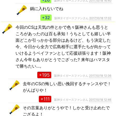
+26
阪神タイガースファンさん
2017,10/18 16:40
鍋に入れないでね
+32
阪神タイガースファンさん
2017,10/18 17:32
今回のCSは天気の件とかで色々阪神さんも思うと
ころがあったのは百も承知！うちとしても嬉しい半
面どこか引っかかる部分はあるけど、もう決定した
今、今日から全力で広島相手に選手たちが向かって
いけるようベイファンとして応援頑張ります！阪神
さん今年もありがとうでござった? 来年はハマスタ
で勝ちたい…。
+195
阪神タイガースファンさん
2017,10/18 12:36
去年のCSの悔しい思い挽回するチャンスやで！
がんばりや！
+111
阪神タイガースファンさん
2017,10/18 12:46
その言葉ありがとうやで！しかと受け止めたで
ござるよ！