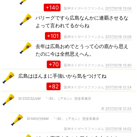
+140
阪神タイガースファンさん
2017,10/18 13:04
パリーグですら広島なんかに連覇させるな
よって言われてるからね
+101
阪神タイガースファンさん
2017,10/18 13:09
去年は広島おめでとうって心の底から思え
たのに今は全然思えへん。
+70
阪神タイガースファンさん
2017,10/18 13:40
広島はほんまに手強いから気をつけてね
+82
阪神タイガースファンさん
2017,10/18 12:24
ID:ZGZiZjUzM 「-30」（アカン） 完全非表示
虎
2017,10/18 12:25
ID:NGVjYjNiM 「-30」（アカン） 完全非表示
阪神タイガースファンさん
2017,10/18 14:02