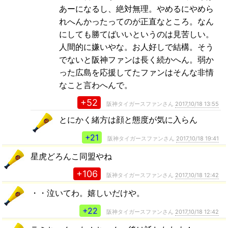
あーになるし、絶対無理。やめるにやめら
れへんかったってのが正直なところ。なん
にしても勝てばいいというのは見苦しい。
人間的に嫌いやな。お人好しで結構。そう
でないと阪神ファンは長く続かへん。弱か
った広島を応援してたファンはそんな非情
なこと言わへんで。
+52
阪神タイガースファンさん
2017,10/18 13:55
とにかく緒方は顔と態度が気に入らん
+21
阪神タイガースファンさん
2017,10/18 19:41
星虎どろんこ同盟やね
+106
阪神タイガースファンさん
2017,10/18 12:42
・・泣いてわ。嬉しいだけや。
+22
阪神タイガースファンさん
2017,10/18 12:42