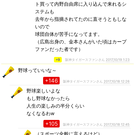
ト買って内野自由席に入り込んで来れるシ
ステムも
去年から指摘されてたのに直そうともしな
いので
球団自体が苦手になってます。
（広島出身の、金本さんがいた頃はカープ
ファンだった者です）
+9
阪神タイガースファンさん
2017,10/19 1:23
野球っていいな～
+146
阪神タイガースファンさん
2017,10/18 12:26
野球楽しいよな
もし野球なかったら
人生の楽しみの半分くらい
なくなるわw
+105
阪神タイガースファンさん
2017,10/18 12:45
（スポーツ全般に言えるけど）