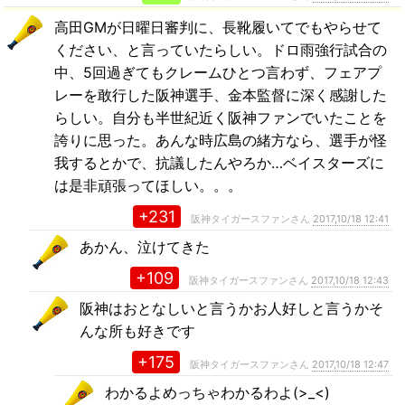
高田GMが日曜日審判に、長靴履いてでもやらせて
ください、と言っていたらしい。ドロ雨強行試合の
中、5回過ぎてもクレームひとつ言わず、フェアプ
レーを敢行した阪神選手、金本監督に深く感謝した
らしい。自分も半世紀近く阪神ファンでいたことを
誇りに思った。あんな時広島の緒方なら、選手が怪
我するとかで、抗議したんやろか…ベイスターズに
は是非頑張ってほしい。。。
+231
阪神タイガースファンさん
2017,10/18 12:41
あかん、泣けてきた
+109
阪神タイガースファンさん
2017,10/18 12:43
阪神はおとなしいと言うかお人好しと言うかそ
んな所も好きです
+175
阪神タイガースファンさん
2017,10/18 12:47
わかるよめっちゃわかるわよ(>_<)