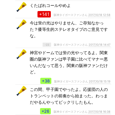
くたばれコールやめよ
+141
阪神タイガースファンさん
2017,10/18 12:58
今は蛍の光はやりません、ご存知なかっ
た？優等生的ステレオタイプのご意見です
な。
阪神タイガースファンさん
2017,10/18 14:47
-23
神宮やドームでは蛍の光やってるよ。関東
圏の阪神ファンは甲子園に比べてマナー悪
いんだなって思う。関東の阪神ファンだけ
ど。
+38
阪神タイガースファンさん
2017,10/18 15:19
この間、甲子園でやったよ。応援団の人の
トランペットの前奏から始まった。わっま
だやるんやってビックリしたもん。
+26
阪神タイガースファンさん
2017,10/18 16:38