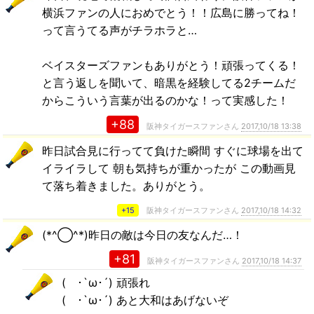
横浜ファンの人におめでとう！！広島に勝ってね！
って言うてる声がチラホラと…
ベイスターズファンもありがとう！頑張ってくる！
と言う返しを聞いて、暗黒を経験してる2チームだ
からこういう言葉が出るのかな！って実感した！
+88
阪神タイガースファンさん
2017,10/18 13:38
昨日試合見に行ってて負けた瞬間 すぐに球場を出て
イライラして 朝も気持ちが重かったが この動画見
て落ち着きました。ありがとう。
+15
阪神タイガースファンさん
2017,10/18 14:32
(*^◯^*)昨日の敵は今日の友なんだ…！
+81
阪神タイガースファンさん
2017,10/18 14:37
( ･`ω･´) 頑張れ
( ･`ω･´) あと大和はあげないぞ