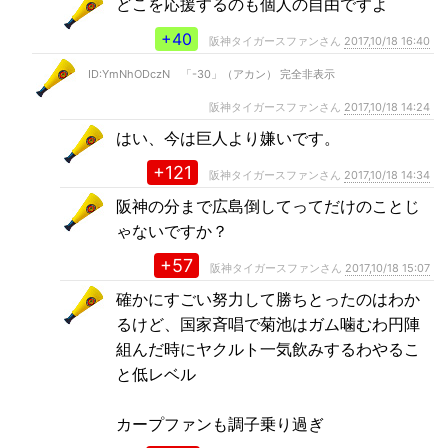
どこを応援するのも個人の自由ですよ
+40
阪神タイガースファンさん
2017,10/18 16:40
ID:YmNhODczN 「-30」（アカン） 完全非表示
阪神タイガースファンさん
2017,10/18 14:24
はい、今は巨人より嫌いです。
+121
阪神タイガースファンさん
2017,10/18 14:34
阪神の分まで広島倒してってだけのことじ
ゃないですか？
+57
阪神タイガースファンさん
2017,10/18 15:07
確かにすごい努力して勝ちとったのはわか
るけど、国家斉唱で菊池はガム噛むわ円陣
組んだ時にヤクルト一気飲みするわやるこ
と低レベル
カープファンも調子乗り過ぎ