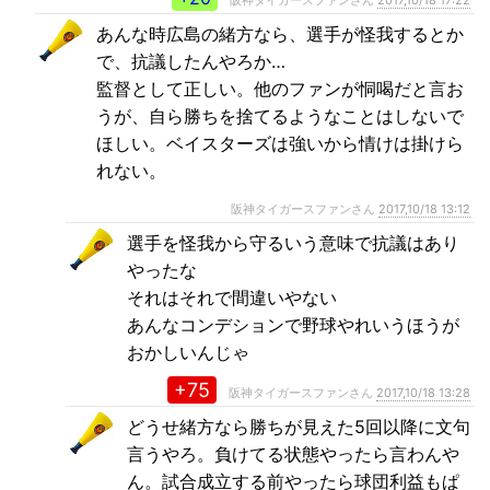
阪神タイガースファンさん
2017,10/18 17:22
あんな時広島の緒方なら、選手が怪我するとか
で、抗議したんやろか…
監督として正しい。他のファンが恫喝だと言お
うが、自ら勝ちを捨てるようなことはしないで
ほしい。ベイスターズは強いから情けは掛けら
れない。
阪神タイガースファンさん
2017,10/18 13:12
選手を怪我から守るいう意味で抗議はあり
やったな
それはそれで間違いやない
あんなコンデションで野球やれいうほうが
おかしいんじゃ
+75
阪神タイガースファンさん
2017,10/18 13:28
どうせ緒方なら勝ちが見えた5回以降に文句
言うやろ。負けてる状態やったら言わんや
ん。試合成立する前やったら球団利益もぱ