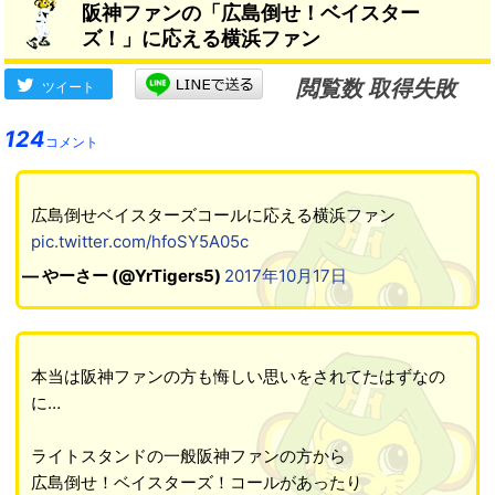
阪神ファンの「広島倒せ！ベイスター
なかったんですかって」
→
ズ！」に応える横浜ファン
閲覧数 取得失敗
ツイート
124
コメント
広島倒せベイスターズコールに応える横浜ファン
pic.twitter.com/hfoSY5A05c
— やーさー (@YrTigers5)
2017年10月17日
本当は阪神ファンの方も悔しい思いをされてたはずなの
に…
ライトスタンドの一般阪神ファンの方から
広島倒せ！ベイスターズ！コールがあったり