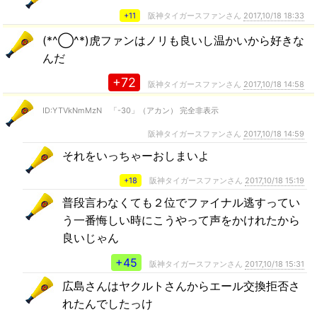
+11
阪神タイガースファンさん
2017,10/18 18:33
(*^◯^*)虎ファンはノリも良いし温かいから好きな
んだ
+72
阪神タイガースファンさん
2017,10/18 14:58
ID:YTVkNmMzN 「-30」（アカン） 完全非表示
阪神タイガースファンさん
2017,10/18 14:59
それをいっちゃーおしまいよ
+18
阪神タイガースファンさん
2017,10/18 15:19
普段言わなくても２位でファイナル逃すってい
う一番悔しい時にこうやって声をかけれたから
良いじゃん
+45
阪神タイガースファンさん
2017,10/18 15:31
広島さんはヤクルトさんからエール交換拒否さ
れたんでしたっけ