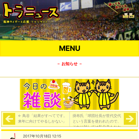
MENU
－ お知らせ －
←
鳥谷「結果がすべてです。
掛布氏「球団社長が世代交代
来年に向けてやるしかない」
という言葉を使われたので、
それに対しては私自身もおか
しいんじゃないですかと…６
2017年10月18日 12:15
０歳の私に手を出すべきじゃ