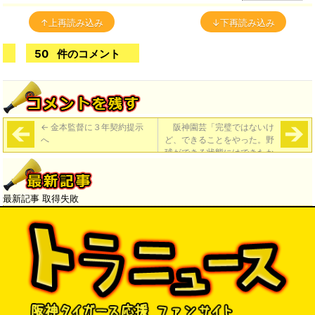
↑上再読み込み
↓下再読み込み
50
件のコメント
←
金本監督に３年契約提示
阪神園芸「完璧ではないけ
へ
ど、できることをやった。野
球ができる状態にはできたか
な」
→
最新記事 取得失敗