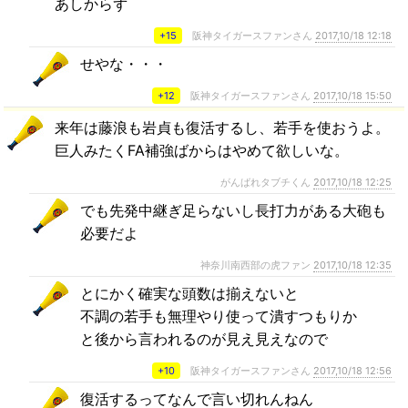
あしからず
+15
阪神タイガースファンさん
2017,10/18 12:18
せやな・・・
+12
阪神タイガースファンさん
2017,10/18 15:50
来年は藤浪も岩貞も復活するし、若手を使おうよ。
巨人みたくFA補強ばからはやめて欲しいな。
がんばれタブチくん
2017,10/18 12:25
でも先発中継ぎ足らないし長打力がある大砲も
必要だよ
神奈川南西部の虎ファン
2017,10/18 12:35
とにかく確実な頭数は揃えないと
不調の若手も無理やり使って潰すつもりか
と後から言われるのが見え見えなので
+10
阪神タイガースファンさん
2017,10/18 12:56
復活するってなんで言い切れんねん