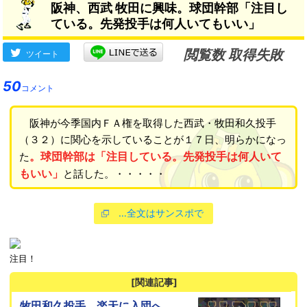
阪神、西武 牧田に興味。球団幹部「注目し
ている。先発投手は何人いてもいい」
閲覧数 取得失敗
ツイート
50
コメント
阪神が今季国内ＦＡ権を取得した西武・牧田和久投手
（３２）に関心を示していることが１７日、明らかになっ
。球団幹部は「注目している。先発投手は何人いて
た
もいい」
と話した。・・・・・
…全文はサンスポで
注目！
[関連記事]
牧田和久投手、楽天に入団へ