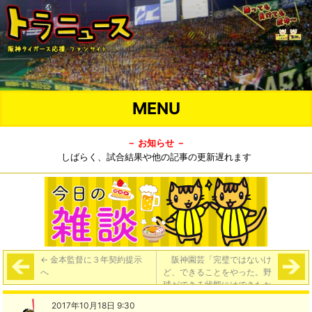
MENU
－ お知らせ －
しばらく、試合結果や他の記事の更新遅れます
←
金本監督に３年契約提示
阪神園芸「完璧ではないけ
へ
ど、できることをやった。野
球ができる状態にはできたか
な」
→
2017年10月18日 9:30