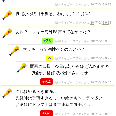
阪神タイガースファンさん
2017,10/18 9:33
真北から牧田を獲る。わはは( ^ω^ )(^｡^)
阪神タイガースファンさん
2017,10/18 9:36
あれ？マッキー海外FA言うてなかった？
+26
阪神タイガースファンさん
2017,10/18 9:38
マッキーって油性ペンのことか？
+5
阪神タイガースファンさん
2017,10/18 9:39
関西の皆様、今日は朝から冷え込みますの
で暖かい格好で外出下さいませ
+54
阪神タイガースファンさん
2017,10/18 9:46
これはやるべき補強。
先発陣は手薄すぎるし、中継ぎもベテラン多い。
おまけにドラフトは３年連続で野手だし。
+64
阪神タイガースファンさん
2017,10/18 9:55