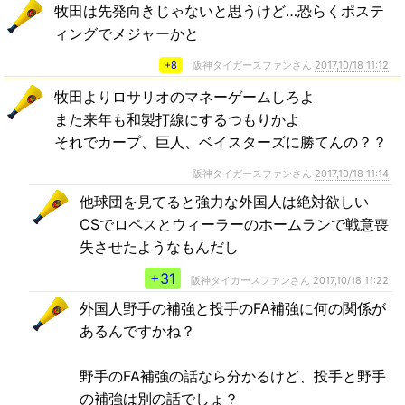
牧田は先発向きじゃないと思うけど…恐らくポステ
ィングでメジャーかと
+8
阪神タイガースファンさん
2017,10/18 11:12
牧田よりロサリオのマネーゲームしろよ
また来年も和製打線にするつもりかよ
それでカープ、巨人、ベイスターズに勝てんの？？
阪神タイガースファンさん
2017,10/18 11:14
他球団を見てると強力な外国人は絶対欲しい
CSでロペスとウィーラーのホームランで戦意喪
失させたようなもんだし
+31
阪神タイガースファンさん
2017,10/18 11:22
外国人野手の補強と投手のFA補強に何の関係が
あるんですかね？
野手のFA補強の話なら分かるけど、投手と野手
の補強は別の話でしょ？