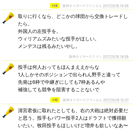
+14
阪神タイガースファンさん
2017,10/18 14:36
取りに行くなら、どこかの球団から交換トレードし
たら。
外国人の左投手を。
ウィリアムズみたいな投手がほしい。
メンデスは残るみたいやし。
阪神タイガースファン
2017,10/18 14:58
投手は何人おってもほんまええからな
1人しかそのポジションで出られん野手と違って
先発は6枠で中継ぎにしても7枠あるんや
補強しても競争を阻害することないで
+10
阪神タイガースファンさん
2017,10/18 15:37
清宮君仮に取れたとしても、右の大砲は絶対必要だ
と思う。投手もパワー投手2人はドラフトで獲得願
いたい。牧田投手もほしいけど増井も欲しいなあ〜