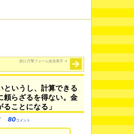
原口 打撃フォーム改造着手
→
いというし、計算できる
に頼らざるを得ない。金
がることになる」
80
コメント