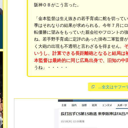
阪神ＯＢがこう言った。
「金本監督は生え抜きの若手育成に舵を切って
季はそれなりの結果が求められる。今年７月に
転優勝に望みをもっていた親会社やフロントの
ね。若手野手育成に定評のあった掛布二軍監督
く大砲の出現も不透明と言わざるを得ません。
いうし、計算できる長距離砲となると結局は
本監督は最終的に同じ広島出身で、旧知の中
うね」・・・・・
…全文はヤフー