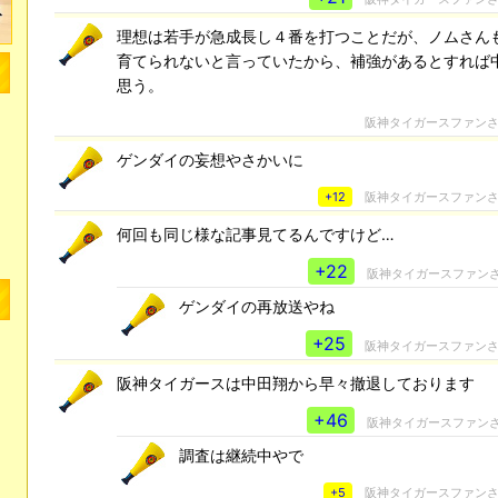
理想は若手が急成長し４番を打つことだが、ノムさん
育てられないと言っていたから、補強があるとすれば中
思う。
阪神タイガースファン
ゲンダイの妄想やさかいに
+12
阪神タイガースファン
何回も同じ様な記事見てるんですけど…
+22
阪神タイガースファン
ゲンダイの再放送やね
+25
阪神タイガースファン
阪神タイガースは中田翔から早々撤退しております
+46
阪神タイガースファン
調査は継続中やで
+5
阪神タイガースファン