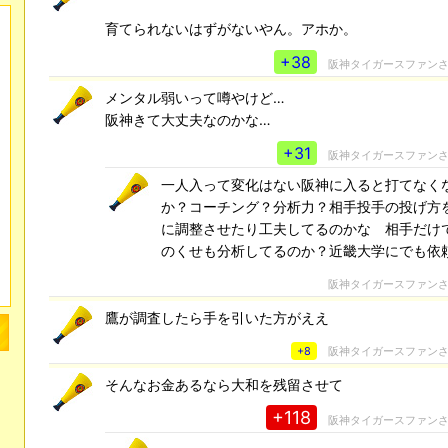
育てられないはずがないやん。アホか。
+38
阪神タイガースファン
メンタル弱いって噂やけど…
阪神きて大丈夫なのかな…
+31
阪神タイガースファン
一人入って変化はない阪神に入ると打てなく
か？コーチング？分析力？相手投手の投げ方
に調整させたり工夫してるのかな 相手だけ
のくせも分析してるのか？近畿大学にでも
阪神タイガースファン
鷹が調査したら手を引いた方がええ
+8
阪神タイガースファン
そんなお金あるなら大和を残留させて
+118
阪神タイガースファン