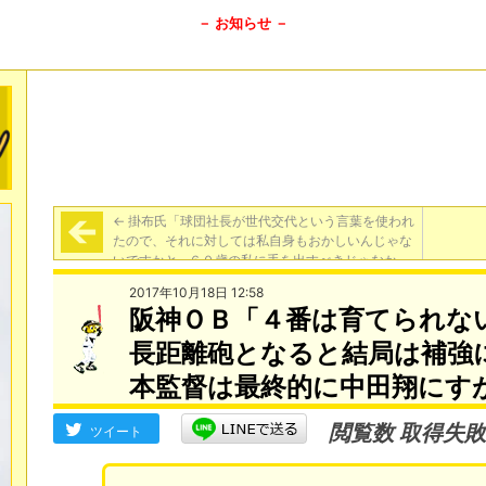
－ お知らせ －
←
掛布氏「球団社長が世代交代という言葉を使われ
たので、それに対しては私自身もおかしいんじゃな
いですかと…６０歳の私に手を出すべきじゃなかっ
たんですかって」
2017年10月18日 12:58
阪神ＯＢ「４番は育てられな
長距離砲となると結局は補強
本監督は最終的に中田翔にす
閲覧数 取得失敗
ツイート