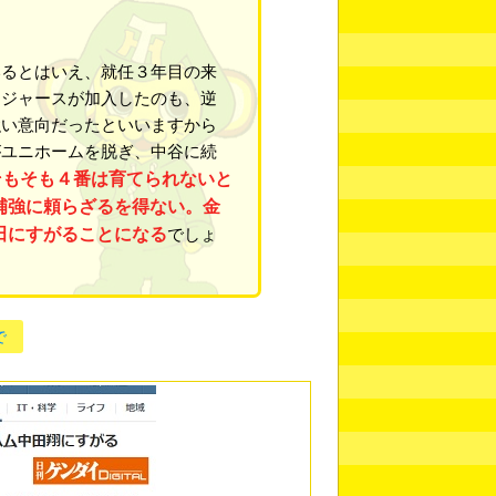
いるとはいえ、就任３年目の来
ロジャースが加入したのも、逆
強い意向だったといいますから
がユニホームを脱ぎ、中谷に続
そもそも４番は育てられないと
補強に頼らざるを得ない。金
田にすがることになる
でしょ
で