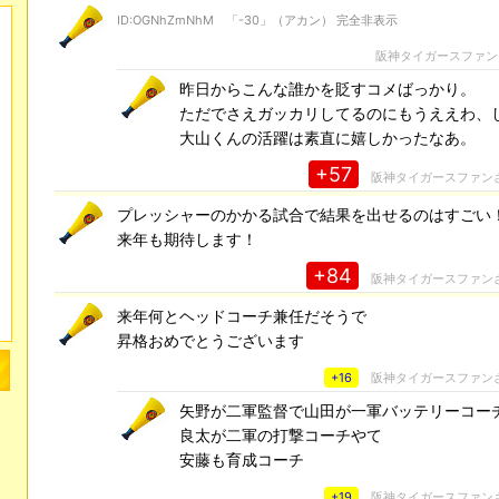
ID:OGNhZmNhM 「-30」（アカン） 完全非表示
阪神タイガースファン
昨日からこんな誰かを貶すコメばっかり。
ただでさえガッカリしてるのにもうええわ、
大山くんの活躍は素直に嬉しかったなあ。
+57
阪神タイガースファン
プレッシャーのかかる試合で結果を出せるのはすごい
来年も期待します！
+84
阪神タイガースファン
来年何とヘッドコーチ兼任だそうで
昇格おめでとうございます
+16
阪神タイガースファン
矢野が二軍監督で山田が一軍バッテリーコー
良太が二軍の打撃コーチやて
安藤も育成コーチ
+19
阪神タイガースファン