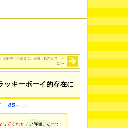
チが阪神２軍監督に。安藤・良太がコーチ
に
→
ラッキーボーイ的存在に
45
コメント
なってくれた」
と評価。それで