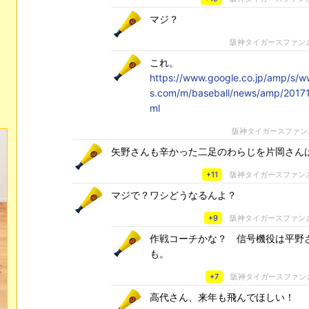
マジ？
阪神タイガースファン
これ。
https://www.google.co.jp/amp/s/w
s.com/m/baseball/news/amp/2017
ml
阪神タイガースファン
矢野さんも辛かった二足のわらじを片岡さん
+11
阪神タイガースファン
マジで？ワシどうなるんよ？
+9
阪神タイガースファン
作戦コーチかな？ 信号機役は平野
も。
+7
阪神タイガースファン
高代さん、来年も飛んでほしい！