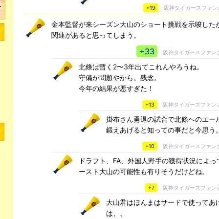
+19
阪神タイガースファン
金本監督が来シーズン大山のショート挑戦を示唆したが
関連があると思ってしまう。
+33
阪神タイガースファン
北條は暫く2〜3年出てこれんやろうね。
守備が問題やから。残念。
今年の結果が悪すぎた！
+13
阪神タイガースファン
掛布さん勇退の試合で北條へのエー
鍛えあげると知っての事だと今思う
+10
阪神タイガースファン
ドラフト、FA、外国人野手の獲得状況によっ
ースト大山の可能性も有りそうだけどね。
+7
阪神タイガースファン
大山君はほんまはサードで使ってあ
は、、