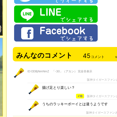
みんなのコメント
45
コメント
ID:ODBjNmNmZ 「-30」（アカン） 完全非表示
阪神タイガースファン
揚げ足とり楽しい？
+16
阪神タイガースファン
うちのラッキーボーイとは違うようです
阪神タイガースファン