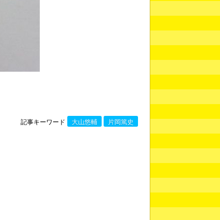
記事キーワード
大山悠輔
片岡篤史