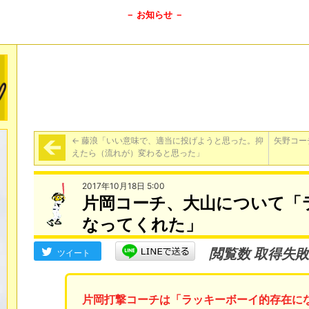
－ お知らせ －
←
藤浪「いい意味で、適当に投げようと思った。抑
矢野コー
えたら（流れが）変わると思った」
2017年10月18日 5:00
片岡コーチ、大山について「
なってくれた」
閲覧数 取得失敗
ツイート
片岡打撃コーチは「ラッキーボーイ的存在に