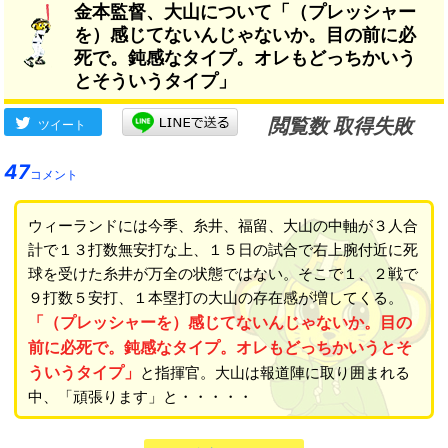
金本監督、大山について「（プレッシャー
を）感じてないんじゃないか。目の前に必
死で。鈍感なタイプ。オレもどっちかいう
とそういうタイプ」
閲覧数 取得失敗
ツイート
47
コメント
ウィーランドには今季、糸井、福留、大山の中軸が３人合
計で１３打数無安打な上、１５日の試合で右上腕付近に死
球を受けた糸井が万全の状態ではない。そこで１、２戦で
９打数５安打、１本塁打の大山の存在感が増してくる。
「（プレッシャーを）感じてないんじゃないか。目の
前に必死で。鈍感なタイプ。オレもどっちかいうとそ
ういうタイプ」
と指揮官。大山は報道陣に取り囲まれる
中、「頑張ります」と・・・・・