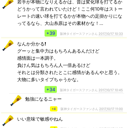
若手が本物になりえるかは、昔は変化球を打てるか
どうかって言われていたけど！ここ何10年はストー
レートの速い球を打てるかが本物への足掛かりにな
ってるなら、大山糸原はその素材かな！…
+39
阪神タイガースファンさん
2017,10/17 10:33
なんか分かる❗️
グーッと集中力はもちろんあるんだけど
感情面は一本調子。
負けん気はもちろん人一倍あるけど
それとは分類されたとこに感情があるんやと思う。
大物に多いタイプちゃうかな。
+34
阪神タイガースファンさん
2017,10/17 10:45
勉強になるニャー
+4
阪神タイガースファンさん
2017,10/17 11:00
いい意味で敏感やねん