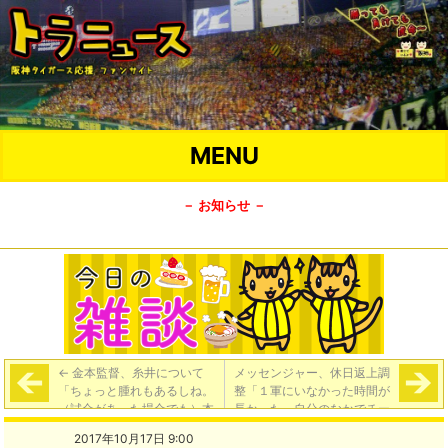
MENU
－ お知らせ －
←
金本監督、糸井について
メッセンジャー、休日返上調
「ちょっと腫れもあるしね。
整「１軍にいなかった時間が
（試合があった場合でも）本
長かった。自分のなかでチー
人は『いく』と言っとった
ムの一員というのを感じたか
2017年10月17日 9:00
よ」
った」
→