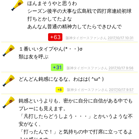
ほんまそうやと思うわ
シーズン後半の大事な広島戦で四打席連続初球
打ちとかしてたよな
あんなん普通の精神力してたらできひんで
+63
阪神タイガースファンさん
2017,10/17 10:31
１番いいタイプやん(*・・)σ
類は友を呼ぶ
+31
阪神タイガースファンさん
2017,10/17 9:56
どんどん鈍感になるな。わはは( ^ω^ )
+8
阪神タイガースファンさん
2017,10/17 9:57
鈍感というよりも、密かに自分に自信がある中でも
プレーにも見えます。
「凡打したらどうしよう・・・」とかいうような不
安がなく、
「打ったんで！」と気持ちの中で打席に立ってるよ