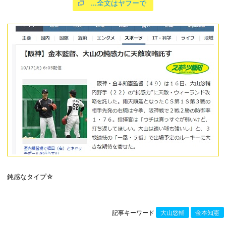
…全文はヤフーで
鈍感なタイプ☆
記事キーワード
大山悠輔
金本知憲