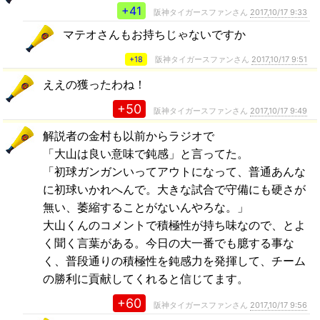
+41
阪神タイガースファンさん
2017,10/17 9:33
マテオさんもお持ちじゃないですか
+18
阪神タイガースファンさん
2017,10/17 9:51
ええの獲ったわね！
+50
阪神タイガースファンさん
2017,10/17 9:49
解説者の金村も以前からラジオで
「大山は良い意味で鈍感」と言ってた。
「初球ガンガンいってアウトになって、普通あんな
に初球いかれへんで。大きな試合で守備にも硬さが
無い、萎縮することがないんやろな。」
大山くんのコメントで積極性が持ち味なので、とよ
く聞く言葉がある。今日の大一番でも臆する事な
く、普段通りの積極性を鈍感力を発揮して、チーム
の勝利に貢献してくれると信じてます。
+60
阪神タイガースファンさん
2017,10/17 9:56