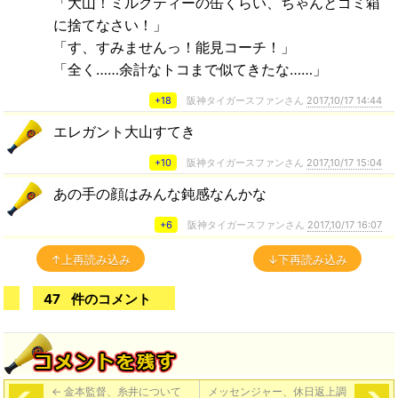
「大山！ミルクティーの缶くらい、ちゃんとゴミ箱
に捨てなさい！」
「す、すみませんっ！能見コーチ！」
「全く……余計なトコまで似てきたな……」
+18
阪神タイガースファンさん
2017,10/17 14:44
エレガント大山すてき
+10
阪神タイガースファンさん
2017,10/17 15:04
あの手の顔はみんな鈍感なんかな
+6
阪神タイガースファンさん
2017,10/17 16:07
↑上再読み込み
↓下再読み込み
47
件のコメント
←
金本監督、糸井について
メッセンジャー、休日返上調