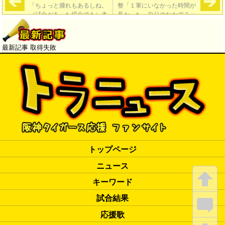
「ちょっと腫れもあるしね。
整「１軍にいなかった時間が
（試合があった場合でも）本
長かった。自分のなかでチー
人は『いく』と言っとった
ムの一員というのを感じたか
よ」
った」
→
最新記事 取得失敗
トップページ
ニュース
キーワード
試合結果
応援歌