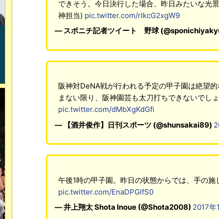
できそう。今日決行した場合、昨日みたいな光景
神担当)
pic.twitter.com/rIkcG2xgW9
— スポニチ記者ツイート 野球 (@sponichiyaky
阪神対DeNA戦が行われる予定の甲子園は絶望
まない限り、阪神園芸も太刀打ちできないでし
pic.twitter.com/dMbXgKdGfi
— 【酒井俊作】日刊スポーツ (@shunsakai89)
2
午後1時の甲子園。昨日の状態からでは、手の施
pic.twitter.com/EnaDPGlfS0
— 井上翔太 Shota Inoue (@Shota2008)
2017年