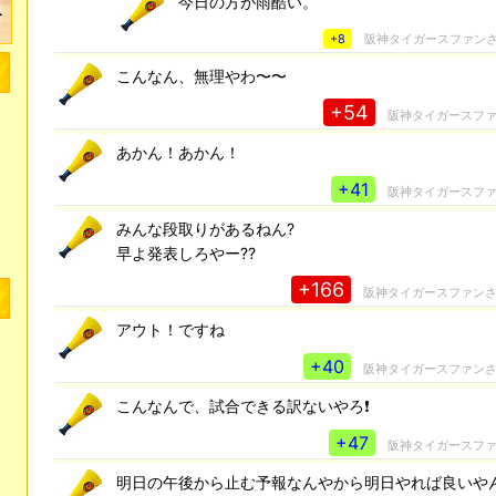
今日の方が雨酷い。
+8
阪神タイガースファン
こんなん、無理やわ〜〜
+54
阪神タイガースフ
あかん！あかん！
+41
阪神タイガースフ
みんな段取りがあるねん?
早よ発表しろやー??
+166
阪神タイガースファン
アウト！ですね
+40
阪神タイガースファン
こんなんで、試合できる訳ないやろ❗
+47
阪神タイガースフ
明日の午後から止む予報なんやから明日やれば良いや