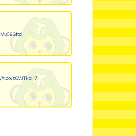
/VMu59Gftcl
://t.co/zQVJTkdH7I