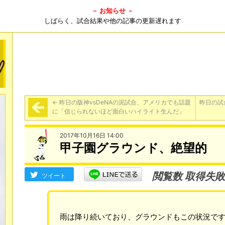
－ お知らせ －
しばらく、試合結果や他の記事の更新遅れます
←
昨日の阪神vsDeNAの泥試合、アメリカでも話題
昨日の試
に「信じられないほど面白いハイライト生んだ」
2017年10月16日 14:00
甲子園グラウンド、絶望的
閲覧数 取得失敗
ツイート
雨は降り続いており、グラウンドもこの状況で