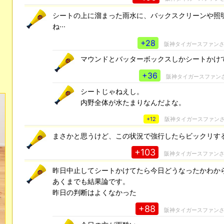
シートの上に溜まった雨水に、バックスクリーンや照
ね···
+28
阪神タイガースファン
マウンドとバッターボックスしかシートかけ
+36
阪神タイガースファン
シートじゃねえし。
内野全体が水たまりなんだよな。
+12
阪神タイガースファン
まさかと思うけど、この状況で強行したらビックリす
+103
阪神タイガースファン
昨日中止してシートかけてたら今日どうなったかわか
あくまでも結果論です。
昨日の判断はよくなかった
+88
阪神タイガースファン