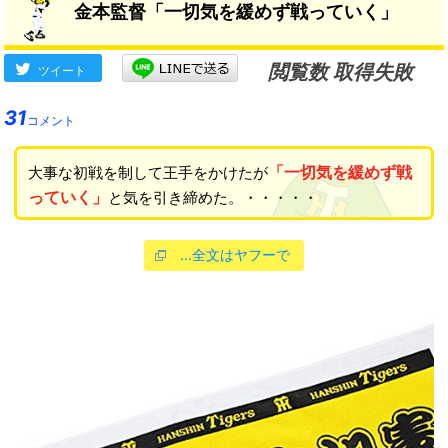
金本監督「一切気を緩めず戦っていく」
閲覧数 取得失敗
ツイート
31
コメント
「一切気を緩めず戦
大事な初戦を制して王手をかけたが
っていく」
と気を引き締めた。・・・・・
…全文はヤフーで