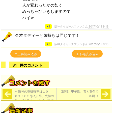
人が変わったかの如く
めっちゃひいきしますので
ハイｗ
+4
阪神タイガースファンさん
2017,10/15 9:19
金本ダディーと気持ちは同じです！
+3
阪神タイガースファンさん
2017,10/15 6:10
↑上再読み込み
↓下再読み込み
31
件のコメント
←
阪神の突破確率は１０
【朗報】甲子園、青と黄色で
０％！ＣＳ導入以降、先勝の
綺麗
→
リーグ２位チームは全て進出
【サンスポ】