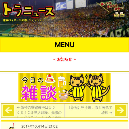
MENU
－ お知らせ －
←
阪神の突破確率は１０
【朗報】甲子園、青と黄色で
０％！ＣＳ導入以降、先勝の
綺麗
→
リーグ２位チームは全て進出
【サンスポ】
2017年10月14日 21:02