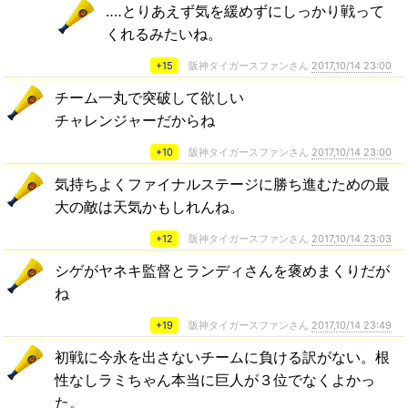
‥‥とりあえず気を緩めずにしっかり戦って
くれるみたいね。
+15
阪神タイガースファンさん
2017,10/14 23:00
チーム一丸で突破して欲しい
チャレンジャーだからね
+10
阪神タイガースファンさん
2017,10/14 23:00
気持ちよくファイナルステージに勝ち進むための最
大の敵は天気かもしれんね。
+12
阪神タイガースファンさん
2017,10/14 23:03
シゲがヤネキ監督とランディさんを褒めまくりだが
ね
+19
阪神タイガースファンさん
2017,10/14 23:49
初戦に今永を出さないチームに負ける訳がない。根
性なしラミちゃん本当に巨人が３位でなくよかっ
た。