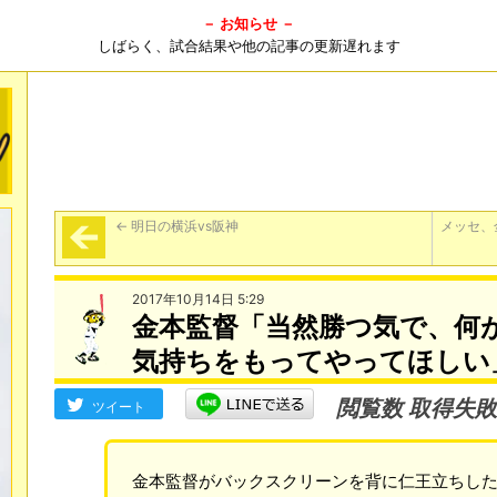
－ お知らせ －
しばらく、試合結果や他の記事の更新遅れます
←
明日の横浜vs阪神
メッセ、
2017年10月14日 5:29
金本監督「当然勝つ気で、何
気持ちをもってやってほしい
閲覧数 取得失敗
ツイート
金本監督がバックスクリーンを背に仁王立ちし