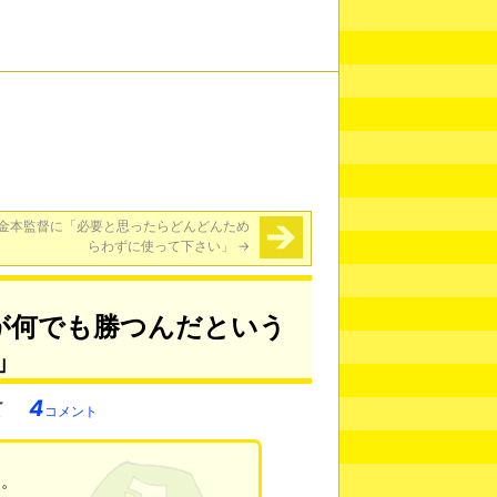
金本監督に「必要と思ったらどんどんため
らわずに使って下さい」
→
が何でも勝つんだという
」
4
コメント
た。