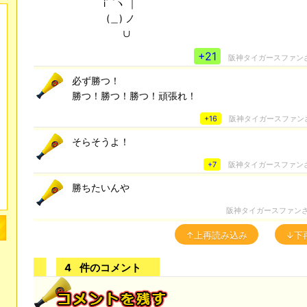
i⌒ヽ ｜
(＿) ノ
∪
+21
阪神タイガースファン
必ず勝つ！
勝つ！勝つ！勝つ！頑張れ！
+16
阪神タイガースファン
そらそうよ！
+7
阪神タイガースファン
勝ちたいんや
阪神タイガースファン
↑上再読み込み
↓下
4
件のコメント