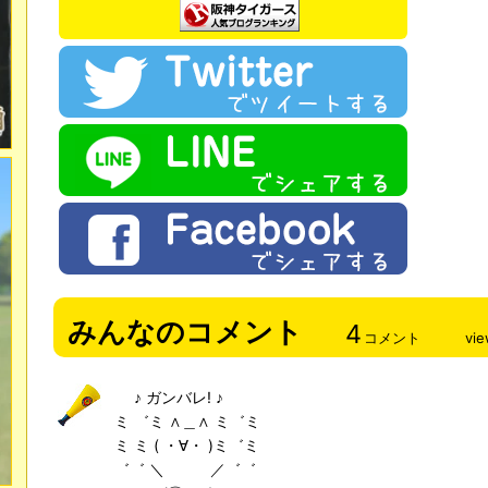
みんなのコメント
4
コメント
vi
♪ ガンバレ! ♪
ミ ゛ミ ∧＿∧ ミ゛ミ
ミ ミ ( ・∀・ )ミ゛ミ
゛゛ ＼ ／゛゛