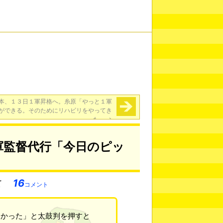
本、１３日１軍昇格へ。糸原「やっと１軍
ができる。そのためにリハビリをやってき
た」
→
軍監督代行「今日のピッ
16
コメント
よかった」と太鼓判を押すと