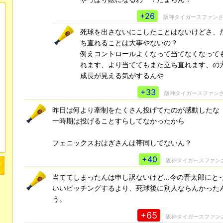
+26
阪神タイガースファン
死球を出さないにこしたことはないけどさ、
ち直れることは大事やないの？
例えコントロールよくなって当てなくなって
れます、より当ててもまた立ち直れます、の
成長が見える気がするんや
+33
阪神タイガースファン
昨日は何より牽制をたくさん投げてたのが感動したな
一時期は投げることすらしてなかったから
フェニックスおはぎさんは帯同してないん？
+40
阪神タイガースファン
当ててしまったんは申し訳ないけど…今の晋太郎にと
いいピッチングするより、死球後に別人ならんかった
う。
+65
阪神タイガースファン