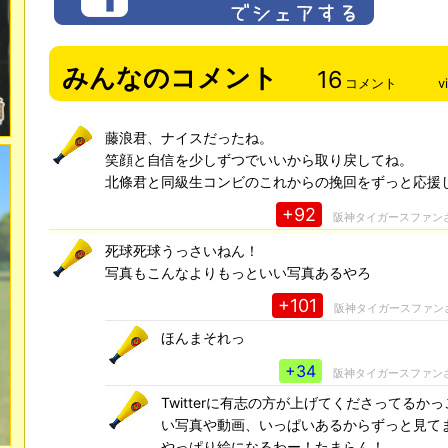
みんなのコメント
16
コメント
v
藤浪君、ナイスだったね。
笑顔と自信を少しずつでいいから取り戻してね。
北條君と同級生コンビのこれからの挽回をずっと応援
+92
阪神タイガースファン
死球死球うっさいねん！
写真もこんなよりもっといい写真あるやろ
+101
阪神タイガースファン
ほんまそれっ
+34
阪神タイガースファン
Twitterに有志の方が上げてくださってるか
い写真や動画、いっぱいあるからずっと見て
やっぱり絵になるわー！たまらん！