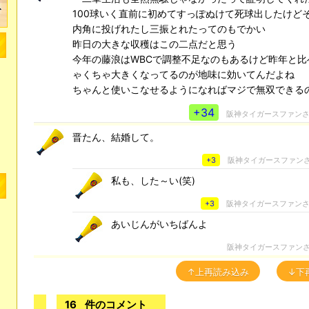
100球いく直前に初めてすっぽぬけて死球出したけど
内角に投げれたし三振とれたってのもでかい
昨日の大きな収穫はこの二点だと思う
今年の藤浪はWBCで調整不足なのもあるけど昨年と比
ゃくちゃ大きくなってるのが地味に効いてんだよね
ちゃんと使いこなせるようになればマジで無双できる
+34
阪神タイガースファン
晋たん、結婚して。
+3
阪神タイガースファン
私も、した～い(笑)
+3
阪神タイガースファン
あいじんがいちばんよ
阪神タイガースファン
↑上再読み込み
↓下
16
件のコメント