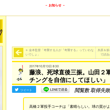
－ お知らせ －
←
金本監督「奇襲する人が『奇襲する』っていわな
糸原＆坂
いでしょ」
で試合
2017年10月13日 8:30
藤浪、死球直後三振。山田２
チングを自信にしてほしい」
閲覧数 取得失敗
ツイート
高橋２軍投手コーチは「素晴らしい。球の質が