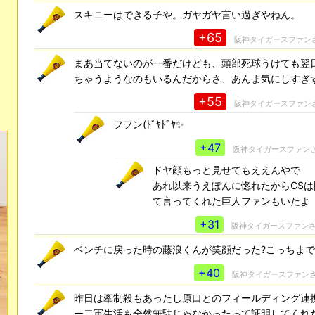
スキニーはできる子や。ガヤガヤ言い過ぎやねん。
+65
阪神タイガースファン
まあ当てないのが一番だけども、頭部死球うけても翌
ちゃうようなのもいるんだからさ、あんま気にしすぎ
+55
阪神タイガースファン
フフン(ﾄﾞﾔﾄﾞﾔ✨
+47
阪神タイガースファン
ドヤ顔もっと見せてもええんやで
あれ以来うえぽんに惚れたからCS
て言ってくれた巨人ファンもいたよ
+31
阪神タイガースファン
ベンチに戻った時の藤浪くんが笑顔だった?こっちまで
+40
阪神タイガースファン
昨日は牽制殺もあったし原口とのフィールディング連
ー二軍生活も全然無駄じゃなかったって証明してくれ