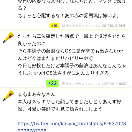
今日の内容なら文句なしなんやけど、マツダで投げ
る？
ちょっと心配するな！あの赤の雰囲気は怖いよ。
+19
阪神タイガースファンさん
2017,10/12 16:51
だったら二位確定した時点で一回上で投げさせたら
良かったのに
そら本調子の藤浪ならCSに是が非でも出さないか
んけど今はまだまだリハビリ中やぞ
今日も好投したけど本調子の藤浪はあんなもんちゃ
うしぶっつけCSはさすがにあんまりすぎる
+22
阪神タイガースファンさん
2017,10/12 16:57
まあまあみなさん
本人はスッキリした顔してましたしとりあえず好
投、可愛い笑顔でも見て癒されましょう
https://twitter.com/kasyai_tora/status/91837028
2338787328