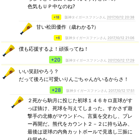
色気もＵＰ中なのね?
+18
阪神タイガースファンさん
2017,10/12 20:38
甘い松田優作（歳わかる?）
+6
阪神タイガースファンさん
2017,10/12 21:06
僕も応援するよ！頑張ってね！
+20
阪神タイガースファンさん
2017,10/12 17:29
いい笑顔やろう？
だって後ろに可愛いりんごちゃんがいるからさ！
+28
阪神タイガースファンさん
2017,10/12 17:51
２死から駒月に投じた初球１４６キロ直球がす
っぽ抜け、死球を与えてしまった。すかさず遊
撃手の北條がマウンドへ。言葉を交わし、プレ
ー再開だ。熊代をカウント２－２に持ち込み、
最後は逆球の内角カットボールで見逃し三振に
仕留めた。