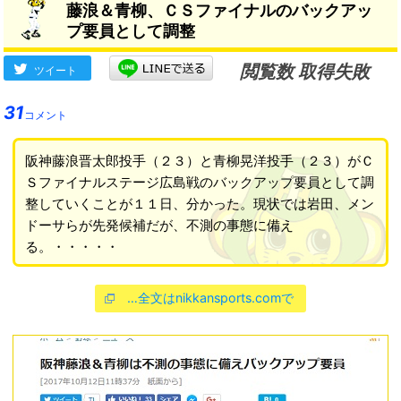
藤浪＆青柳、ＣＳファイナルのバックアッ
い」
プ要員として調整
閲覧数 取得失敗
ツイート
31
コメント
阪神藤浪晋太郎投手（２３）と青柳晃洋投手（２３）がＣ
Ｓファイナルステージ広島戦のバックアップ要員として調
整していくことが１１日、分かった。現状では岩田、メン
ドーサらが先発候補だが、不測の事態に備え
る。・・・・・
…全文はnikkansports.comで