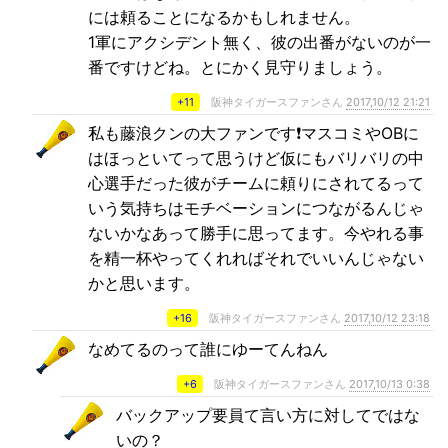
には頼ることになるかもしれません。
1軍にアクシデント無く、彼の出番がないのが一
番ですけどね。とにかく見守りましょう。
+11
阪神タイガースファンさん
2017,10/12 21:21
私も藤浪クンの大ファンです❗マスコミやOBに
はほっといてって思うけど仮にもバリバリの中
心選手だった彼がチームに頼りにされてるって
いう気持ちはモチベーションにつながるんじゃ
ないかなあって勝手に思ってます。今やれる事
を精一杯やってくれればそれでいいんじゃない
かと思います。
+16
阪神タイガースファンさん
2017,10/12 23:18
なめてるのって誰にゆーてんねん
+6
阪神タイガースファンさん
2017,10/13 0:38
バックアップ要員て言い方に対してではな
いの？