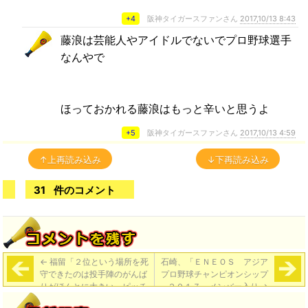
+4
阪神タイガースファンさん
2017,10/13 8:43
藤浪は芸能人やアイドルでないでプロ野球選手
なんやで
ほっておかれる藤浪はもっと辛いと思うよ
+5
阪神タイガースファンさん
2017,10/13 4:59
↑上再読み込み
↓下再読み込み
31
件のコメント
←
福留「２位という場所を死
石崎、「ＥＮＥＯＳ アジア
守できたのは投手陣のがんば
プロ野球チャンピオンシップ
りがほんとに大きい。ピッチ
２０１７」メンバー入り
→
ャーに迷惑を掛けて本当に頑