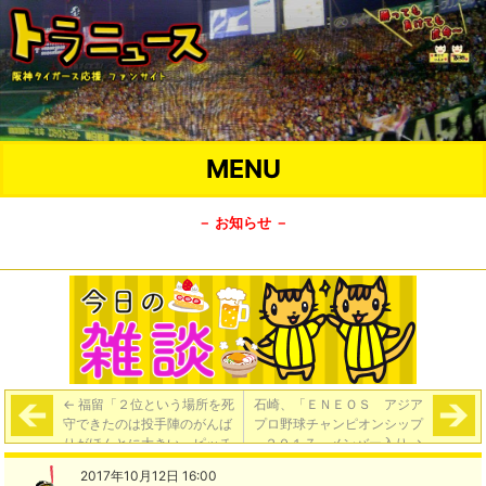
MENU
－ お知らせ －
←
福留「２位という場所を死
石崎、「ＥＮＥＯＳ アジア
守できたのは投手陣のがんば
プロ野球チャンピオンシップ
りがほんとに大きい。ピッチ
２０１７」メンバー入り
→
ャーに迷惑を掛けて本当に頑
2017年10月12日 16:00
張ってもらってるなという思