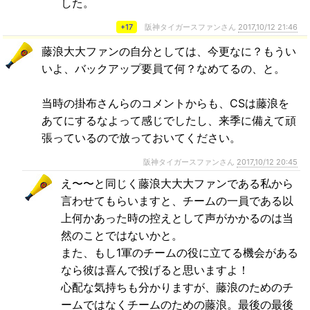
した。
+17
阪神タイガースファンさん
2017,10/12 21:46
藤浪大大ファンの自分としては、今更なに？もうい
いよ、バックアップ要員て何？なめてるの、と。
当時の掛布さんらのコメントからも、CSは藤浪を
あてにするなよって感じでしたし、来季に備えて頑
張っているので放っておいてください。
阪神タイガースファンさん
2017,10/12 20:45
え〜〜と同じく藤浪大大大ファンである私から
言わせてもらいますと、チームの一員である以
上何かあった時の控えとして声がかかるのは当
然のことではないかと。
また、もし1軍のチームの役に立てる機会がある
なら彼は喜んで投げると思いますよ！
心配な気持ちも分かりますが、藤浪のためのチ
ームではなくチームのための藤浪。最後の最後