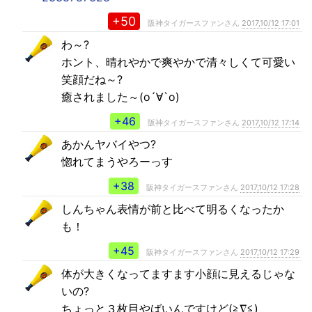
+50
阪神タイガースファンさん
2017,10/12 17:01
わ～?
ホント、晴れやかで爽やかで清々しくて可愛い
笑顔だね～?
癒されました～(о´∀`о)
+46
阪神タイガースファンさん
2017,10/12 17:14
あかんヤバイやつ?
惚れてまうやろーっす
+38
阪神タイガースファンさん
2017,10/12 17:28
しんちゃん表情が前と比べて明るくなったか
も！
+45
阪神タイガースファンさん
2017,10/12 17:29
体が大きくなってますます小顔に見えるじゃな
いの?
ちょっと３枚目やばいんですけど(≧∇≦)