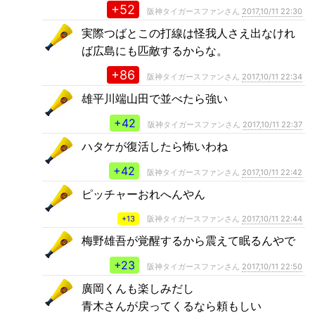
+52
阪神タイガースファンさん
2017,10/11 22:30
実際つばとこの打線は怪我人さえ出なけれ
ば広島にも匹敵するからな。
+86
阪神タイガースファンさん
2017,10/11 22:34
雄平川端山田で並べたら強い
+42
阪神タイガースファンさん
2017,10/11 22:37
ハタケが復活したら怖いわね
+42
阪神タイガースファンさん
2017,10/11 22:42
ピッチャーおれへんやん
+13
阪神タイガースファンさん
2017,10/11 22:44
梅野雄吾が覚醒するから震えて眠るんやで
+23
阪神タイガースファンさん
2017,10/11 22:50
廣岡くんも楽しみだし
青木さんが戻ってくるなら頼もしい