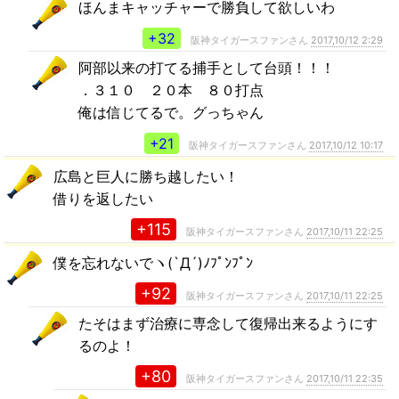
ほんまキャッチャーで勝負して欲しいわ
+32
阪神タイガースファンさん
2017,10/12 2:29
阿部以来の打てる捕手として台頭！！！
．３１０ ２０本 ８０打点
俺は信じてるで。グっちゃん
+21
阪神タイガースファンさん
2017,10/12 10:17
広島と巨人に勝ち越したい！
借りを返したい
+115
阪神タイガースファンさん
2017,10/11 22:25
僕を忘れないでヽ(`Д´)ﾉﾌﾟﾝﾌﾟﾝ
+92
阪神タイガースファンさん
2017,10/11 22:25
たそはまず治療に専念して復帰出来るようにす
るのよ！
+80
阪神タイガースファンさん
2017,10/11 22:35