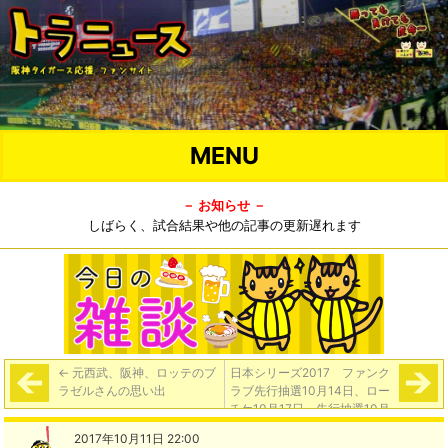
MENU
－ お知らせ －
しばらく、試合結果や他の記事の更新遅れます
←
元西武、阪神、ロッテのブ
日本シリーズ2017 ファンク
ラゼルさんの思い出
ラブ先行抽選10月14日、ロー
チケ10月17日、先行抽選10月
19日より開始
→
2017年10月11日 22:00