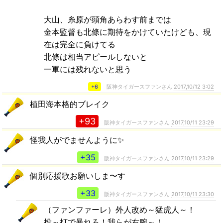
大山、糸原が頭角あらわす前までは
金本監督も北條に期待をかけていたけども、現
在は完全に負けてる
北條は相当アピールしないと
一軍には残れないと思う
+6
阪神タイガースファンさん
2017,10/12 3:02
植田海本格的ブレイク
+93
阪神タイガースファンさん
2017,10/11 23:29
怪我人がでませんように✨
+35
阪神タイガースファンさん
2017,10/11 23:29
個別応援歌お願いしま〜す
+33
阪神タイガースファンさん
2017,10/11 23:30
（ファンファーレ）外人改め～猛虎人～！
投～打で暴れろ！我らが右腕～！