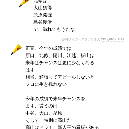
北條は
大山獲得
糸原発掘
鳥谷復活
で、溢れてもうたな
阪神タイガースファンさん
2017,10/12 1:38
正直、今年の成績では
原口、北條、陽川、江越、板山は
来年はチャンスは更に少なくなる
はず
相当、頑張ってアピールしないと
プロに生き残れない
今年の成績で来年チャンスを
まず、貰うのは
中谷、大山、糸原
そして、特別に高山だ
高山はドラ１、新人王の看板がある