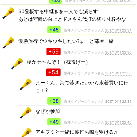
+20
阪神タイガースファンさん
2017,10/12 0:20
60登板する中継ぎを一人でも減らす
あとは守備の向上とドメさん代打の切り札枠やな
+45
阪神タイガースファンさん
2017,10/11 22:34
優勝旅行でウキウキしたい?まーと部屋一緒
+59
阪神タイガースファンさん
2017,10/11 22:36
寝かせへんぞ！（枕投げー）
+54
阪神タイガースファンさん
2017,10/11 22:38
まーくん、海で泳ぎたいから水着買いに行
こ！?
+38
阪神タイガースファンさん
2017,10/11 22:39
なぜか参加
+49
阪神タイガースファンさん
2017,10/11 22:40
アキフミと一緒に波打ち際を駆ける♫