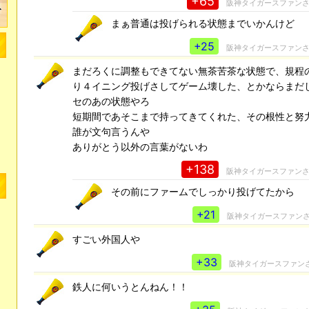
+65
阪神タイガースファン
まぁ普通は投げられる状態までいかんけど
+25
阪神タイガースファン
まだろくに調整もできてない無茶苦茶な状態で、規程
り４イニング投げさしてゲーム壊した、とかならまだ
セのあの状態やろ
短期間であそこまで持ってきてくれた、その根性と努
誰が文句言うんや
ありがとう以外の言葉がないわ
+138
阪神タイガースファン
その前にファームでしっかり投げてたから
+21
阪神タイガースファン
すごい外国人や
+33
阪神タイガースファン
鉄人に何いうとんねん！！