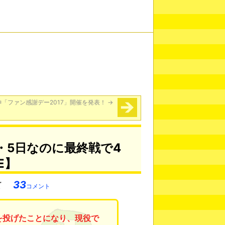
神「ファン感謝デー2017」開催を発表！
→
・5日なのに最終戦で4
E】
33
コメント
を投げたことになり、現役で