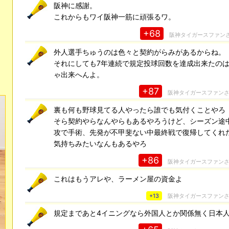
阪神に感謝。
これからもワイ阪神一筋に頑張るワ。
+68
阪神タイガースファン
外人選手ちゅうのは色々と契約がらみがあるからね。
それにしても7年連続で規定投球回数を達成出来たの
ゃ出来へんよ。
+87
阪神タイガースファン
裏も何も野球見てる人やったら誰でも気付くことやろ
そら契約やらなんやらもあるやろうけど、シーズン途
攻で手術、先発が不甲斐ない中最終戦で復帰してくれ
気持ちみたいなんもあるやろ
+86
阪神タイガースファン
これはもうアレや、ラーメン屋の資金よ
+13
阪神タイガースファン
規定まであと4イニングなら外国人とか関係無く日本