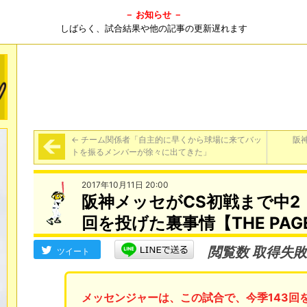
－ お知らせ －
しばらく、試合結果や他の記事の更新遅れます
←
チーム関係者「自主的に早くから球場に来てバッ
阪
トを振るメンバーが徐々に出てきた」
2017年10月11日 20:00
阪神メッセがCS初戦まで中2
回を投げた裏事情【THE PAG
閲覧数 取得失敗
ツイート
メッセンジャーは、この試合で、今季143回