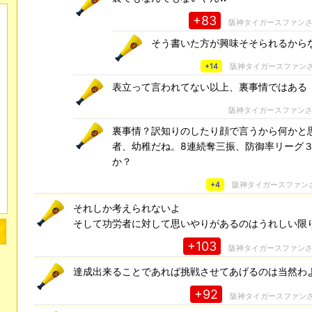
+83
阪神タイガースファン
そう書いた方が興味そそられるから
+14
阪神タイガースファン
表立って言われてない以上、裏事情ではある
阪神タイガースファン
裏事情？訳知りのしたり顔で言うから何かと
者、幼稚だね。8連続奪三振、防御率リーグ
か？
+4
阪神タイガースファン
それしか考えられないよ
そして功労者に対して思いやりがあるのはうれしい限
+103
阪神タイガースファン
達成出来ることであれば挑戦させてあげるのは当然わ
+92
阪神タイガースファン