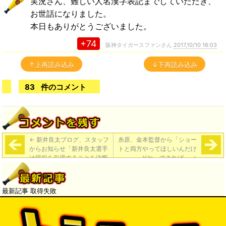
実況さん、難しい人名漢字表記までしていただき、
お世話になりました。
本日もありがとうございました。
+74
阪神タイガースファンさん
2017,10/10 16:03
↑上再読み込み
↓下再読み込み
83
件のコメント
←
新井良太ブログ、スタッフ
糸原、金本監督から「ショー
からお知らせ「新井良太選手
トと両方やってほしいんだけ
は現役を引退することを決断
どね、できれば」
→
いたしました。」「本人から
改めてブログを更新する予定
です」
最新記事 取得失敗