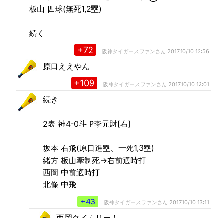
板山 四球(無死1,2塁)
続く
+72
阪神タイガースファンさん
2017,10/10 12:56
原口ええやん
+109
阪神タイガースファンさん
2017,10/10 13:01
続き
2表 神4-0斗 P李元財[右]
坂本 右飛(原口進塁、一死1,3塁)
緒方 板山牽制死→右前適時打
西岡 中前適時打
北條 中飛
+43
阪神タイガースファンさん
2017,10/10 13:11
西岡タイムリー！