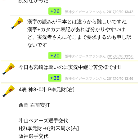
読めなかった
+26
阪神タイガースファンさん
2017,10/10 13:43
漢字の読みが日本とは違うから難しいですね
漢字+カタカナ表記があれば分かりやすいけ
ど、実況者さんにそこまで要求するのも申し訳
ないです
+20
阪神タイガースファンさん
2017,10/10 13:50
今日も宮崎は暑いのに実況中継ご苦労様です‼
+38
阪神タイガースファンさん
2017,10/10 13:46
4表 神8-0斗 P李元財[右]
西岡 右前安打
斗山ベアーズ選手交代
(投)李元財→(投)宋周永[右]
阪神選手交代