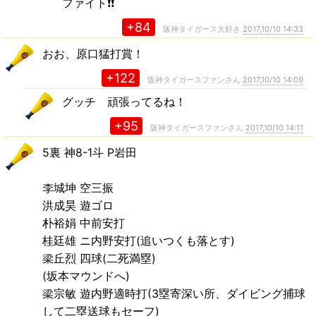
ファイト❗❗
+84
阪神タイガース大好き
2017,10/10 14:33
おお、原口猛打賞！
+122
阪神タイガースファンさん
2017,10/10 14:09
グッチ 頑張ってるね！
+95
阪神タイガースファンさん
2017,10/10 14:11
5裏 神8-1斗 P岩田
李城坤 空三振
洪成昊 遊ゴロ
朴裕娟 中前安打
桂廷雄 ニ内野安打(追いつくも落とす)
梁丘烈 四球(二死満塁)
(坂本マウンドへ)
梁宗敏 遊内野適時打(3塁寄深い所、ダイビング捕球
して二塁送球もセーフ)