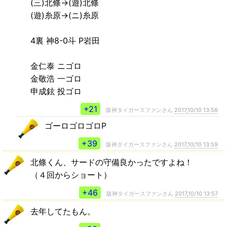
(三)北條→(遊)北條
(遊)糸原→(ニ)糸原
4裏 神8-0斗 P岩田
金仁泰 ニゴロ
金敬浩 一ゴロ
申成鉉 投ゴロ
+21
阪神タイガースファンさん
2017,10/10 13:56
ゴーロゴロゴロP
+39
阪神タイガースファンさん
2017,10/10 13:59
北條くん、サードの守備良かったですよね！
（４回からショート）
+46
阪神タイガースファンさん
2017,10/10 13:57
去年してたもん。