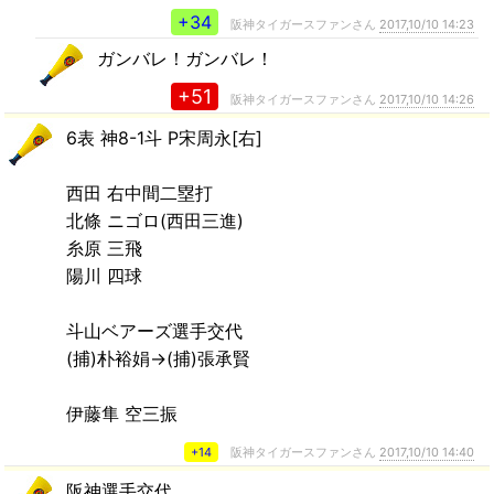
+34
阪神タイガースファンさん
2017,10/10 14:23
ガンバレ！ガンバレ！
+51
阪神タイガースファンさん
2017,10/10 14:26
6表 神8-1斗 P宋周永[右]
西田 右中間二塁打
北條 ニゴロ(西田三進)
糸原 三飛
陽川 四球
斗山ベアーズ選手交代
(捕)朴裕娟→(捕)張承賢
伊藤隼 空三振
+14
阪神タイガースファンさん
2017,10/10 14:40
阪神選手交代