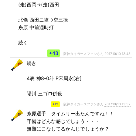
(走)西岡→(走)西田
北條 西田ニ盗→空三振
糸原 中前適時打
続く
+43
阪神タイガースファンさん
2017,10/10 13:48
続き
4表 神8-0斗 P宋周永[右]
陽川 三ゴロ併殺
+12
阪神タイガースファンさん
2017,10/10 13:52
糸原選手 タイムリー出たんですね！！
守備はどんな感じでしょう・・・
無難にこなしてるかんじでしょうか？