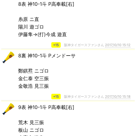
8表 神10-1斗 P高奉載[右]
糸原 ニ直
陽川 遊ゴロ
伊藤隼→(打)今成 遊直
+15
阪神タイガースファンさん
2017,10/10 15:12
8裏 神10-1斗 Pメンドーサ
鄭錤焄 ニゴロ
金仁泰 空三振
金敬浩 見三振
+15
阪神タイガースファンさん
2017,10/10 15:18
9表 神10-1斗 P高奉載[右]
荒木 見三振
板山 ニゴロ