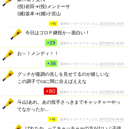
(投)岩田→(投)メンドーサ
(捕)坂本→(捕)小宮山
+16
阪神タイガースファンさん
2017,10/10 14:41
今日はゴロＰ継投か～面白い！
+29
阪神タイガースファンさん
2017,10/10 14:42
お～！メンディ！！
+38
阪神タイガースファンさん
2017,10/10 14:41
グッチが復調の兆しを見せてるのが嬉しいな
この調子でcsに間に合えばええな
+80
阪神タイガースファンさん
2017,10/10 14:43
斗山)あれ、あの投手さっきまでキャッチャーやっ
てなかったか…
+18
阪神タイガースファンさん
2017,10/10 14:45
ばれたか…ってキャッチャーの方がだいぶ子供