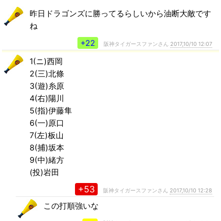
昨日ドラゴンズに勝ってるらしいから油断大敵です
ね
+22
阪神タイガースファンさん
2017,10/10 12:07
1(ニ)西岡
2(三)北條
3(遊)糸原
4(右)陽川
5(指)伊藤隼
6(一)原口
7(左)板山
8(捕)坂本
9(中)緒方
(投)岩田
+53
阪神タイガースファンさん
2017,10/10 12:28
この打順強いな