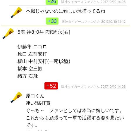
+26
阪神タイガースファンさん
2017,10/10 14:05
本職じゃないのに難しい球捕ってるね
+33
阪神タイガースファンさん
2017,10/10 14:12
5表 神8-0斗 P宋周永[右]
伊藤隼 ニゴロ
原口 左前安打
板山 中前安打(一死1,2塁)
坂本 空三振
緒方 右飛
+52
阪神タイガースファンさん
2017,10/10 14:06
原口くん
凄い❗猛打賞
ぐっち～ ファンとしては本当に嬉しいです。
これからも頑張って一軍で活躍する姿を見たい
です。