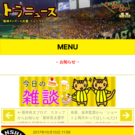
MENU
－ お知らせ －
←
新井良太ブログ、スタッフ
糸原、金本監督から「ショー
からお知らせ「新井良太選手
トと両方やってほしいんだけ
は現役を引退することを決断
どね、できれば」
→
いたしました。」「本人から
2017年10月10日 11:59
改めてブログを更新する予定