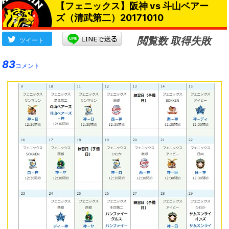
【フェニックス】阪神 vs 斗山ベアー
です」
ズ（清武第二）20171010
閲覧数 取得失敗
ツイート
83
コメント