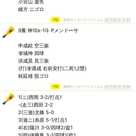
小宮山 遊失
緒方 ニゴロ
+12
阪神タイガースファンさん
2017,10/10 15:25
9裏 神10x-1斗 Pメンドーサ
申成鉉 空三振
李城坤 四球
洪成昊 見三振
(打)李遇成 右前安打(二死1,2塁)
桂廷雄 投ゴロ
+15
阪神タイガースファンさん
2017,10/10 15:36
1(ニ)西岡 3-2/打点1
-(走三)西田 2-2
2(三遊)北條 5-0
3(遊ニ)糸原 5-1/打点1
4(右)陽川 3-0/四球2/盗1
5(指)伊藤隼 3-1/四球1/盗1