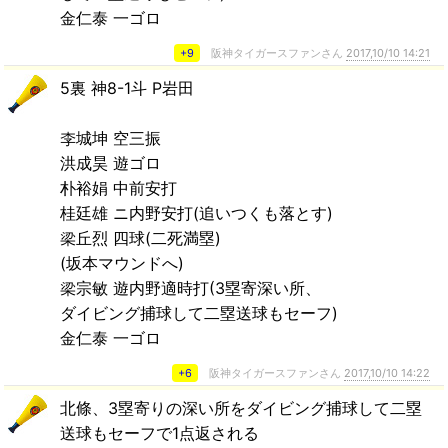
金仁泰 一ゴロ
+9
阪神タイガースファンさん
2017,10/10 14:21
5裏 神8-1斗 P岩田
李城坤 空三振
洪成昊 遊ゴロ
朴裕娟 中前安打
桂廷雄 ニ内野安打(追いつくも落とす)
梁丘烈 四球(二死満塁)
(坂本マウンドへ)
梁宗敏 遊内野適時打(3塁寄深い所、
ダイビング捕球して二塁送球もセーフ)
金仁泰 一ゴロ
+6
阪神タイガースファンさん
2017,10/10 14:22
北條、3塁寄りの深い所をダイビング捕球して二塁
送球もセーフで1点返される