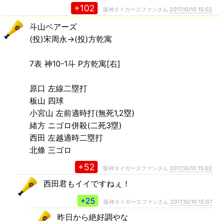
+102
阪神タイガースファンさん
2017,10/10 15:02
斗山ベアーズ
(投)宋周永→(投)方乾寓
7表 神10-1斗 P方乾寓[右]
原口 左線二塁打
板山 四球
小宮山 左前適時打(無死1,2塁)
緒方 ニゴロ併殺(二死3塁)
西田 左越適時二塁打
北條 三ゴロ
+52
阪神タイガースファンさん
2017,10/10 15:02
西田君もイイですねぇ！
+25
阪神タイガースファンさん
2017,10/10 15:07
昨日から絶好調やな