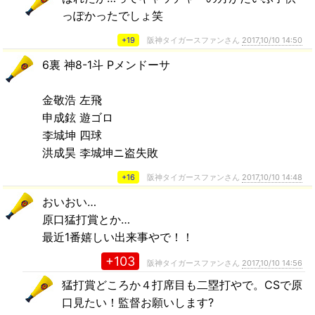
っぽかったでしょ笑
+19
阪神タイガースファンさん
2017,10/10 14:50
6裏 神8-1斗 Pメンドーサ
金敬浩 左飛
申成鉉 遊ゴロ
李城坤 四球
洪成昊 李城坤ニ盗失敗
+16
阪神タイガースファンさん
2017,10/10 14:48
おいおい…
原口猛打賞とか…
最近1番嬉しい出来事やで！！
+103
阪神タイガースファンさん
2017,10/10 14:56
猛打賞どころか４打席目も二塁打やで。CSで原
口見たい！監督お願いします?