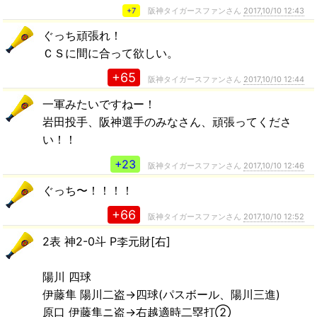
+7
阪神タイガースファンさん
2017,10/10 12:43
ぐっち頑張れ！
ＣＳに間に合って欲しい。
+65
阪神タイガースファンさん
2017,10/10 12:44
一軍みたいですねー！
岩田投手、阪神選手のみなさん、頑張ってくださ
い！！
+23
阪神タイガースファンさん
2017,10/10 12:46
ぐっち〜！！！！
+66
阪神タイガースファンさん
2017,10/10 12:52
2表 神2-0斗 P李元財[右]
陽川 四球
伊藤隼 陽川二盗→四球(パスボール、陽川三進)
原口 伊藤隼ニ盗→右越適時二塁打②