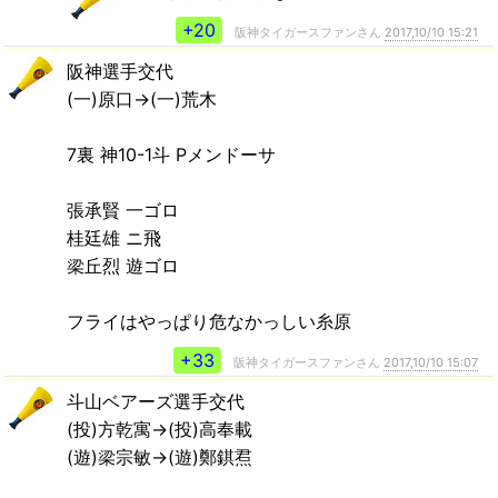
+20
阪神タイガースファンさん
2017,10/10 15:21
阪神選手交代
(一)原口→(一)荒木
7裏 神10-1斗 Pメンドーサ
張承賢 一ゴロ
桂廷雄 ニ飛
梁丘烈 遊ゴロ
フライはやっぱり危なかっしい糸原
+33
阪神タイガースファンさん
2017,10/10 15:07
斗山ベアーズ選手交代
(投)方乾寓→(投)高奉載
(遊)梁宗敏→(遊)鄭錤焄