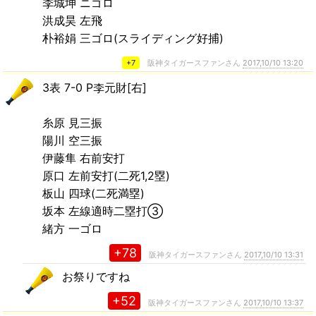
李城坤 ニゴロ
洪成昊 左飛
朴裕娟 三ゴロ(スライディング好捕)
+7
阪神タイガースファンさん
2017,10/10 13:20
3表 7-0 P李元財[右]
糸原 見三振
陽川 空三振
伊藤隼 右前安打
原口 左前安打(二死1,2塁)
板山 四球(二死満塁)
坂本 左線適時二塁打③
緒方 一ゴロ
+78
阪神タイガースファンさん
2017,10/10 13:31
お祭りですね
+52
阪神タイガースファンさん
2017,10/10 13:37