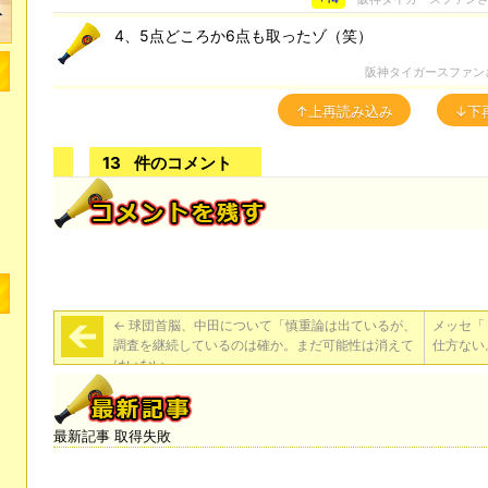
4、5点どころか6点も取ったゾ（笑）
阪神タイガースファン
↑上再読み込み
↓下
13
件のコメント
←
球団首脳、中田について「慎重論は出ているが、
メッセ「
調査を継続しているのは確か。まだ可能性は消えて
仕方ない
はいない」
最新記事 取得失敗