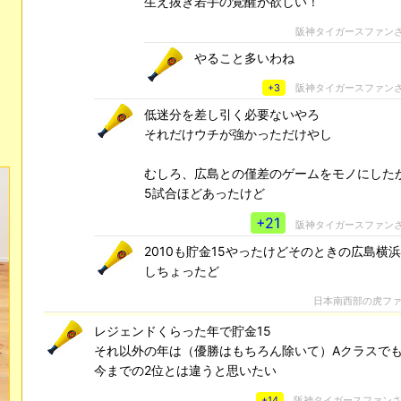
生え抜き若手の覚醒が欲しい！
阪神タイガースファン
やること多いわね
+3
阪神タイガースファン
低迷分を差し引く必要ないやろ
それだけウチが強かっただけやし
むしろ、広島との僅差のゲームをモノにした
5試合ほどあったけど
+21
阪神タイガースファン
2010も貯金15やったけどそのときの広島横
しちょったど
日本南西部の虎フ
レジェンドくらった年で貯金15
それ以外の年は（優勝はもちろん除いて）Aクラスで
今までの2位とは違うと思いたい
+14
阪神タイガースファン