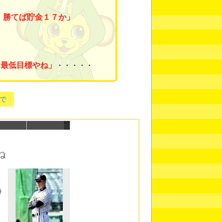
。勝てば貯金１７か」
。最低目標やね」
・・・・・
で