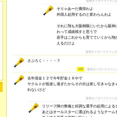
阪神タイガースファン
そりゃあーた獲得わよ
外国人起用するのと変わらんわよ
それに翔も大阪桐蔭にいたから阪神
わって成績残すと思うで
若手はこれからも育てていくから翔
えるだけよ
阪神タイガースファン
さぶろく・・・・？
+11
阪神タイガースファン
去年借金１２で今年貯金１６やで
ヤクルトが低迷し過ぎたからその分は差し引きゃなき
れないけど
阪神タイガースファン
リリーフ陣の整備と好調な選手の起用による
あとはオールスターに選ばれるようなチーム