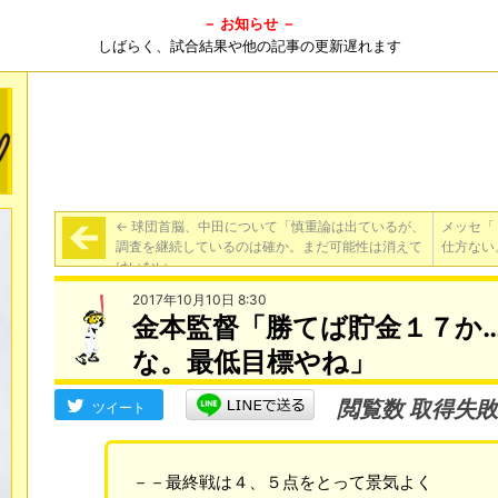
－ お知らせ －
しばらく、試合結果や他の記事の更新遅れます
←
球団首脳、中田について「慎重論は出ているが、
メッセ「
調査を継続しているのは確か。まだ可能性は消えて
仕方ない
はいない」
2017年10月10日 8:30
金本監督「勝てば貯金１７か
な。最低目標やね」
閲覧数 取得失敗
ツイート
－－最終戦は４、５点をとって景気よく