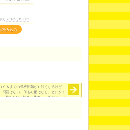
さん
2017,10/11 8:09
再読み込み
（ＣＳまでの登板間隔が）短くなるけど、
。問題はない。何も心配はなし。とにかく
勝ちたい。勝つ、勝つ、それだけ」
→