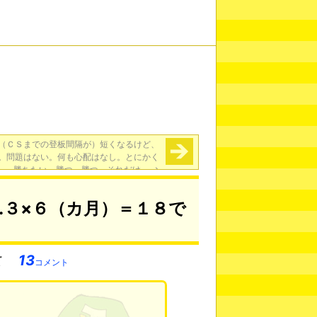
（ＣＳまでの登板間隔が）短くなるけど、
。問題はない。何も心配はなし。とにかく
勝ちたい。勝つ、勝つ、それだけ」
→
…３×６（カ月）＝１８で
13
コメント