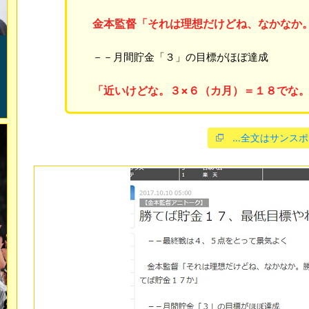
金本監督「それは理想だけどね、なかなか
－－月間貯金「３」の目標がほぼ達成
「近いけどな。３×６（カ月）＝１８でな
…全文はサンスポ