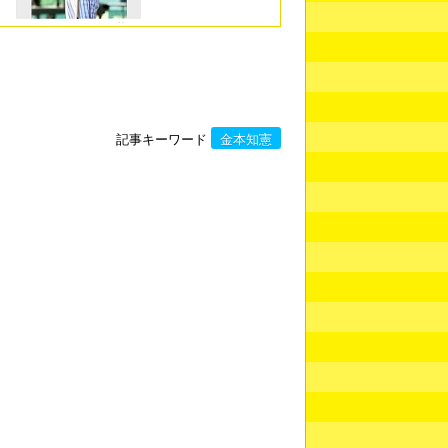
記事キーワード
金本知憲