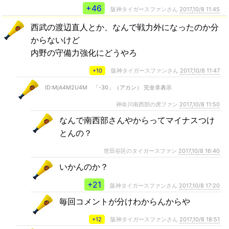
+46
阪神タイガースファンさん
2017,10/8 11:45
西武の渡辺直人とか、なんで戦力外になったのか分
からないけど
内野の守備力強化にどうやろ
+10
阪神タイガースファンさん
2017,10/8 11:47
ID:MjA4M2U4M 「-30」（アカン） 完全非表示
神奈川南西部の虎ファン
2017,10/8 11:50
なんで南西部さんやからってマイナスつけ
とんの？
世田谷区のタイガースファン
2017,10/8 16:40
いかんのか？
+21
阪神タイガースファンさん
2017,10/8 17:20
毎回コメントが分けわからんからや
+12
阪神タイガースファンさん
2017,10/8 18:51