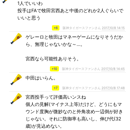
1人でいいわ
投手はFAで牧田宮西あと中後のどれか2人ぐらいで
いいと思う
+6
阪神タイガースファンさん
2017,10/8 14:15
ゲレーロと牧田はマネーゲームになりそうだか
ら、無理じゃないかな～…。
宮西なら可能性ありそう。
+10
阪神タイガースファンさん
2017,10/8 14:45
中田はいらん。
+7
阪神タイガースファンさん
2017,10/8 17:48
宮西投手って評価高いンスね
個人の見解(マイナス上等)だけど、どうにもマ
ウンド度胸が微妙なのと外角攻め一辺倒が好き
じゃない。それに防御率も高いし、伸び代(32
歳)が見込めない。