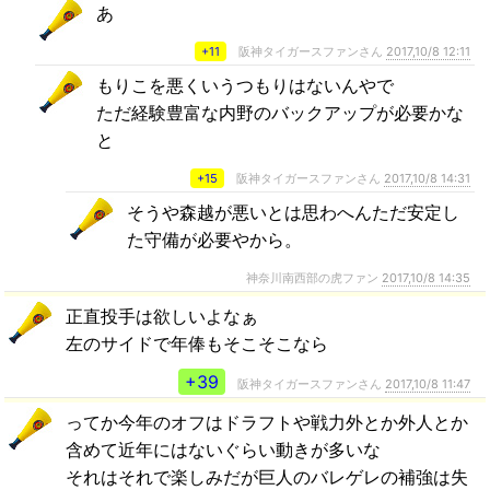
あ
+11
阪神タイガースファンさん
2017,10/8 12:11
もりこを悪くいうつもりはないんやで
ただ経験豊富な内野のバックアップが必要かな
と
+15
阪神タイガースファンさん
2017,10/8 14:31
そうや森越が悪いとは思わへんただ安定し
た守備が必要やから。
神奈川南西部の虎ファン
2017,10/8 14:35
正直投手は欲しいよなぁ
左のサイドで年俸もそこそこなら
+39
阪神タイガースファンさん
2017,10/8 11:47
ってか今年のオフはドラフトや戦力外とか外人とか
含めて近年にはないぐらい動きが多いな
それはそれで楽しみだが巨人のバレゲレの補強は失