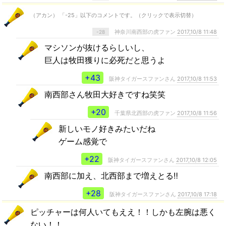
（アカン） 「-25」以下のコメントです。（クリックで表示切替）
神奈川南西部の虎ファン
2017,10/8 11:48
-28
マシソンが抜けるらしいし、
巨人は牧田獲りに必死だと思うよ
+43
阪神タイガースファンさん
2017,10/8 11:53
南西部さん牧田大好きですね笑笑
+20
千葉県北西部の虎ファン
2017,10/8 11:56
新しいモノ好きみたいだね
ゲーム感覚で
+22
阪神タイガースファンさん
2017,10/8 12:05
南西部に加え、北西部まで増えとる‼️
+28
阪神タイガースファンさん
2017,10/8 17:18
ピッチャーは何人いてもええ！！しかも左腕は悪く
ない！！