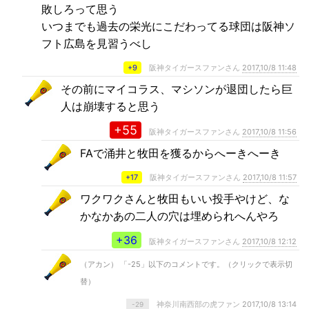
敗しろって思う
いつまでも過去の栄光にこだわってる球団は阪神ソ
フト広島を見習うべし
+9
阪神タイガースファンさん
2017,10/8 11:48
その前にマイコラス、マシソンが退団したら巨
人は崩壊すると思う
+55
阪神タイガースファンさん
2017,10/8 11:56
FAで涌井と牧田を獲るからへーきへーき
+17
阪神タイガースファンさん
2017,10/8 11:57
ワクワクさんと牧田もいい投手やけど、な
かなかあの二人の穴は埋められへんやろ
+36
阪神タイガースファンさん
2017,10/8 12:12
（アカン） 「-25」以下のコメントです。（クリックで表示切
替）
神奈川南西部の虎ファン
2017,10/8 13:14
-29