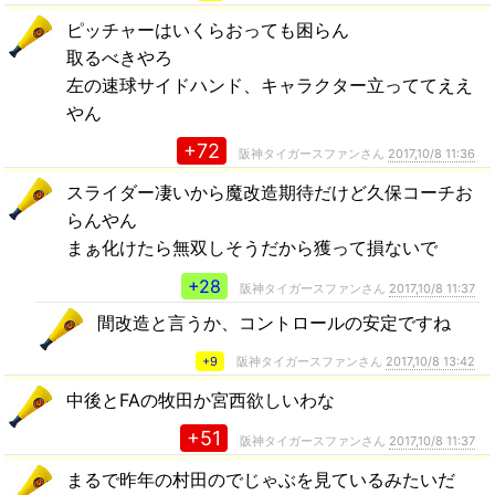
ピッチャーはいくらおっても困らん
取るべきやろ
左の速球サイドハンド、キャラクター立っててええ
やん
+72
阪神タイガースファンさん
2017,10/8 11:36
スライダー凄いから魔改造期待だけど久保コーチお
らんやん
まぁ化けたら無双しそうだから獲って損ないで
+28
阪神タイガースファンさん
2017,10/8 11:37
間改造と言うか、コントロールの安定ですね
+9
阪神タイガースファンさん
2017,10/8 13:42
中後とFAの牧田か宮西欲しいわな
+51
阪神タイガースファンさん
2017,10/8 11:37
まるで昨年の村田のでじゃぶを見ているみたいだ