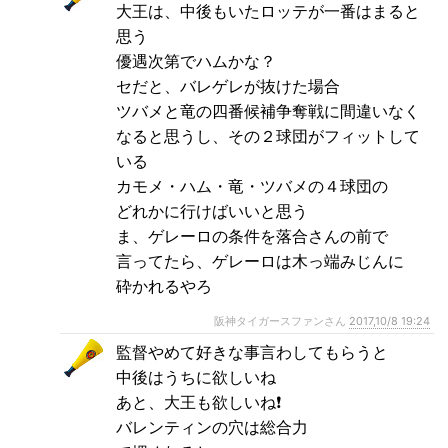
大王は、中後もいたロッテが一番はまると
思う
優遇次第でハムかな？
セだと、バレゲレが抜けた場合
ツバメと竜の四番候補争奪戦に間違いなく
なると思うし、その２球団がフィットして
いる
カモメ・ハム・竜・ツバメの４球団の
どれかに行けばいいと思う
ま、ゲレーロの条件を落合さんの前で
言ってたら、ゲレーロは木っ端みじんに
砕かれるやろ
阪神タイガースファンさん
2017,10/8 19:24
監督やめて好きな事言わしてもらうと
中後はうちに欲しいね
あと、大王も欲しいね❗
バレンティンの穴は総合力