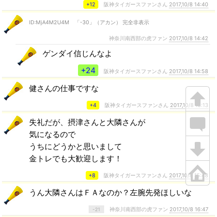
+12
阪神タイガースファンさん
2017,10/8 14:40
ID:MjA4M2U4M 「-30」（アカン） 完全非表示
神奈川南西部の虎ファン
2017,10/8 14:42
ゲンダイ信じんなよ
+24
阪神タイガースファンさん
2017,10/8 14:58
健さんの仕事ですな
+4
阪神タイガースファンさん
2017,10/8 15:13
失礼だが、摂津さんと大隣さんが
気になるので
うちにどうかと思いまして
金トレでも大歓迎します！
+8
阪神タイガースファンさん
2017,10/8 15:48
うん大隣さんはＦＡなのか？左腕先発ほしいな
神奈川南西部の虎ファン
2017,10/8 16:47
-21