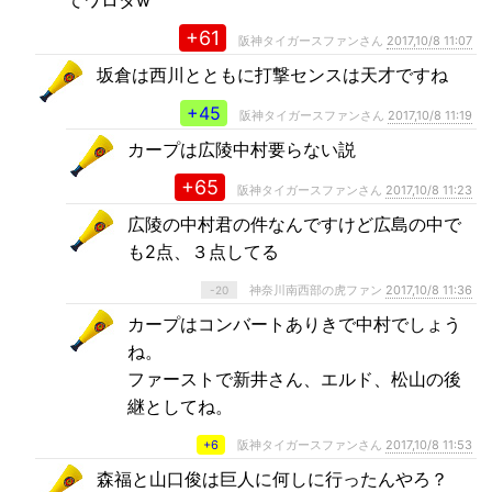
てワロタw
+61
阪神タイガースファンさん
2017,10/8 11:07
坂倉は西川とともに打撃センスは天才ですね
+45
阪神タイガースファンさん
2017,10/8 11:19
カープは広陵中村要らない説
+65
阪神タイガースファンさん
2017,10/8 11:23
広陵の中村君の件なんですけど広島の中で
も2点、３点してる
神奈川南西部の虎ファン
2017,10/8 11:36
-20
カープはコンバートありきで中村でしょう
ね。
ファーストで新井さん、エルド、松山の後
継としてね。
+6
阪神タイガースファンさん
2017,10/8 11:53
森福と山口俊は巨人に何しに行ったんやろ？