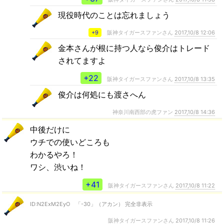
現役時代のことは忘れましょう
+9
阪神タイガースファンさん
2017,10/8 12:06
金本さんが根に持つ人なら俊介はトレード
されてますよ
+22
阪神タイガースファンさん
2017,10/8 13:35
俊介は何処にも渡さへん
神奈川南西部の虎ファン
2017,10/8 14:36
中後だけに
ウチでの使いどころも
わかるやろ！
ワシ、渋いね！
+41
阪神タイガースファンさん
2017,10/8 11:22
ID:N2ExM2EyO 「-30」（アカン） 完全非表示
阪神タイガースファンさん
2017,10/8 11:26