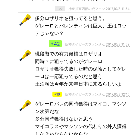
神奈川南西部の虎ファン
2017,10/8 11:54
-22
多分ロザリオを狙ってると思う。
ゲレーロとバレンティンは巨人、王はロッ
テじゃない？
+42
阪神タイガースファンさん
2017,10/8 11:59
現段階での有力候補はロザリオ
同時？に狙ってるのがゲレーロ
ロザリオ獲得失敗した時の保険としてゲレ
ーロは一応狙ってるのだと思う
王泊融は今年か来年日本に来るらしいよ
+10
阪神タイガースファンさん
2017,10/8 12:15
ゲレーロバレの同時獲得はマイコ、マシソ
ン次第だな
多分同時獲得はないと思う
マイコラスやマシソンの代わりの外人獲得
しなきゃならないからな