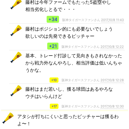
藤村は今年ファームでもたった5盗塁やし
相当劣化しとるで・・・
+34
阪神タイガースファンさん
2017,10/8 11:43
藤村はポジション的にも必要ないでしょう
欲しいのは先発できるピッチャー
+21
阪神タイガースファンさん
2017,10/8 12:22
基本、トレード打診して見向きもされなかった
から戦力外なんやろし、相当評価は低いんちゃ
うかな。
+10
阪神タイガースファンさん
2017,10/8 12:28
藤村はまだ若いし、獲る球団はあるやろな
ウチはいらんけど
+17
阪神タイガースファンさん
2017,10/8 12:30
アタシが打ちにくいと思ったピッチャーは獲るわ
よ〜！