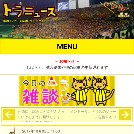
MENU
－ お知らせ －
しばらく、試合結果や他の記事の更新遅れます
←
原口「試合にどんどん入っ
メンドーサ、ドリスのジャー
ていけるように頑張ります。
ジを借りる
→
（守備も）すぐにでも」
2017年10月08日 11:00