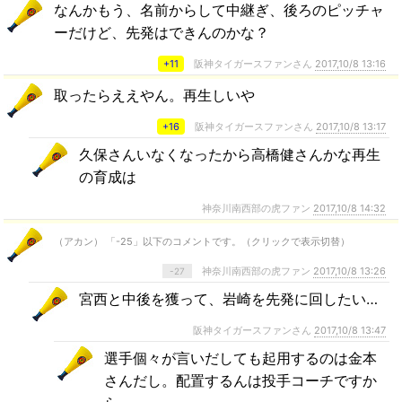
なんかもう、名前からして中継ぎ、後ろのピッチャ
ーだけど、先発はできんのかな？
+11
阪神タイガースファンさん
2017,10/8 13:16
取ったらええやん。再生しいや
+16
阪神タイガースファンさん
2017,10/8 13:17
久保さんいなくなったから高橋健さんかな再生
の育成は
神奈川南西部の虎ファン
2017,10/8 14:32
（アカン） 「-25」以下のコメントです。（クリックで表示切替）
神奈川南西部の虎ファン
2017,10/8 13:26
-27
宮西と中後を獲って、岩崎を先発に回したい…
阪神タイガースファンさん
2017,10/8 13:47
選手個々が言いだしても起用するのは金本
さんだし。配置するんは投手コーチですか