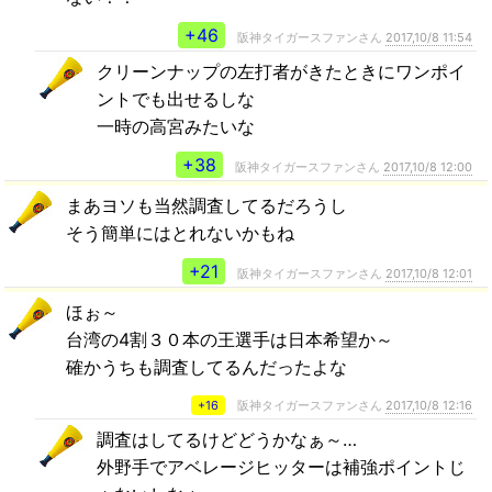
+46
阪神タイガースファンさん
2017,10/8 11:54
クリーンナップの左打者がきたときにワンポイ
ントでも出せるしな
一時の高宮みたいな
+38
阪神タイガースファンさん
2017,10/8 12:00
まあヨソも当然調査してるだろうし
そう簡単にはとれないかもね
+21
阪神タイガースファンさん
2017,10/8 12:01
ほぉ～
台湾の4割３０本の王選手は日本希望か～
確かうちも調査してるんだったよな
+16
阪神タイガースファンさん
2017,10/8 12:16
調査はしてるけどどうかなぁ～…
外野手でアベレージヒッターは補強ポイントじ