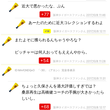
近大で悪かったな、ぷん
+77
阪神タイガースファンさん
2017,10/8 11:46
あーたのために近大コレクションするわよ
+14
阪神タイガースファンさん
2017,10/8 12:11
またよそに獲られるんちゃうやろな？
ピッチャーは何人おってもええんやから。
+54
阪神タイガースファンさん
2017,10/8 11:28
ID:MmFjNDQxO 「-30」（アカン） 完全非表示
阪神タイガースファンさん
2017,10/8 11:31
ちょっと久保さんを過大評価しすぎでは？
桑原再生は高橋健コーチの手腕が大きかったら
しいし。
+68
阪神タイガースファンさん
2017,10/8 12:17