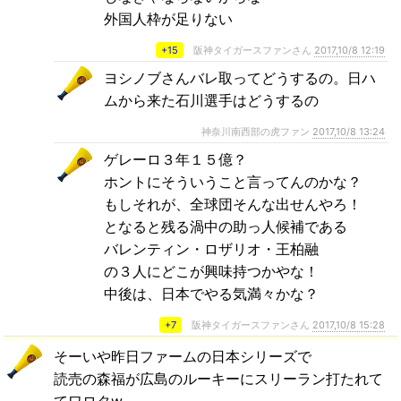
外国人枠が足りない
+15
阪神タイガースファンさん
2017,10/8 12:19
ヨシノブさんバレ取ってどうするの。日ハ
ムから来た石川選手はどうするの
神奈川南西部の虎ファン
2017,10/8 13:24
ゲレーロ３年１５億？
ホントにそういうこと言ってんのかな？
もしそれが、全球団そんな出せんやろ！
となると残る渦中の助っ人候補である
バレンティン・ロザリオ・王柏融
の３人にどこが興味持つかやな！
中後は、日本でやる気満々かな？
+7
阪神タイガースファンさん
2017,10/8 15:28
そーいや昨日ファームの日本シリーズで
読売の森福が広島のルーキーにスリーラン打たれて