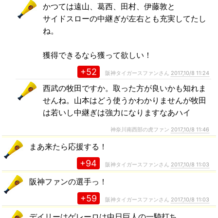
かつては遠山、葛西、田村、伊藤敦と
サイドスローの中継ぎが左右とも充実してたし
ね。
獲得できるなら獲って欲しい！
+52
阪神タイガースファンさん
2017,10/8 11:24
西武の牧田ですか。取った方が良いかも知れま
せんね。山本はどう使うかわかりませんが牧田
は若いし中継ぎは強力になりますなあハイ
神奈川南西部の虎ファン
2017,10/8 11:46
まあ来たら応援する！
+94
阪神タイガースファンさん
2017,10/8 11:03
阪神ファンの選手っ！
+59
阪神タイガースファンさん
2017,10/8 11:03
デイリーはゲレーロは中日巨人の一騎打ち