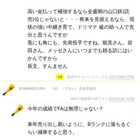
高い金払って補強するなら全盛期の山口鉄(読
売)位じゃないと・・・将来を見据えるなら、現
状の強い中継ぎ育て、ドリマテ 級の助っ人で充
分と思うんですが
兎にも角にも、先発投手ですね。能見さん、岩
田さん、メッセさんにいつまでも頼る訳にはい
かんですから
長文、すんません
+4
阪神タイガースファンさん
2017,10/8 17:55
ID:MjA4M2U4M 「-30」（アカン） 完全非表示
神奈川南西部の虎ファン
2017,10/8 14:30
今年の成績でFAは無理じゃない？
来年売り出し易いように、Bランクに落ちるぐ
らい減俸すると思う。