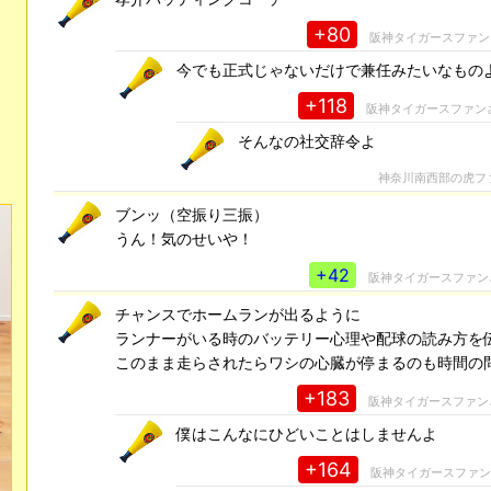
+80
阪神タイガースファン
今でも正式じゃないだけで兼任みたいなもの
+118
阪神タイガースファン
そんなの社交辞令よ
神奈川南西部の虎フ
ブンッ（空振り三振）
うん！気のせいや！
+42
阪神タイガースファン
チャンスでホームランが出るように
ランナーがいる時のバッテリー心理や配球の読み方を
このまま走らされたらワシの心臓が停まるのも時間の
+183
阪神タイガースファン
僕はこんなにひどいことはしませんよ
+164
阪神タイガースファ