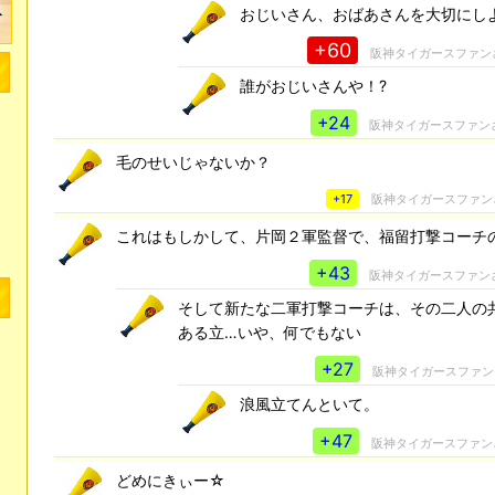
おじいさん、おばあさんを大切にし
+60
阪神タイガースファン
誰がおじいさんや！?
+24
阪神タイガースファン
毛のせいじゃないか？
+17
阪神タイガースファン
これはもしかして、片岡２軍監督で、福留打撃コーチ
+43
阪神タイガースファン
そして新たな二軍打撃コーチは、その二人の
ある立…いや、何でもない
+27
阪神タイガースファン
浪風立てんといて。
+47
阪神タイガースファン
どめにきぃー☆