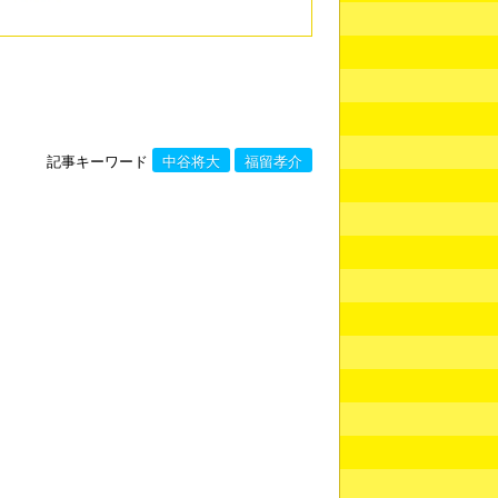
記事キーワード
中谷将大
福留孝介