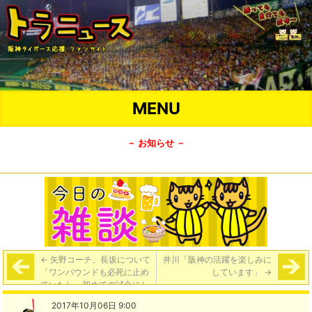
MENU
－ お知らせ －
←
矢野コーチ、長坂について
井川「阪神の活躍を楽しみに
「ワンバウンドも必死に止め
しています」
→
ていたし、初めての試合にし
てはよかったんじゃないか。
2017年10月06日 9:00
落ち着いていた」