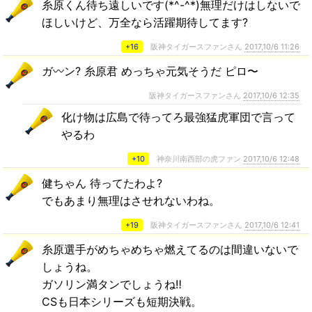
糸原くん待ち遠しいです(*^-^*)無理だけはしないで
ほしいけど、万全なら活躍期待してます?
+16
阪神タイガースファンさん
2017,10/6 11:26
ガ〰ン? 糸原君 めっちゃ元気そうだ ピロ〜
阪神タイガースファンさん
2017,10/6 12:35
化け物は広島で待ってろ最強猛虎軍団で言って
やるわ
+10
神奈川南西部の虎ファン
2017,10/6 12:48
健ちゃん 待ってたわよ?
でもあまり無理はさせれないわね。
+19
阪神タイガースファンさん
2017,10/6 12:41
糸原選手がめちゃめちゃ燃えてるのは間違いないで
しょうね。
ガソリン満タンでしょうね‼️
CSも日本シリーズも短期決戦。