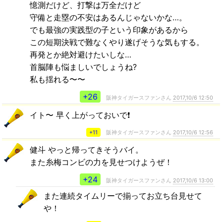
憶測だけど、打撃は万全だけど
守備と走塁の不安はあるんじゃないかな…。
でも最強の実践型の子という印象があるから
この短期決戦で難なくやり遂げそうな気もする。
再発とか絶対避けたいしな…
首脳陣も悩ましいでしょうね?
私も揺れる〜〜
+26
阪神タイガースファンさん
2017,10/6 12:50
イト〜 早く上がっておいで❗️
+11
阪神タイガースファンさん
2017,10/6 12:56
健斗 やっと帰ってきそうバイ。
また糸梅コンビの力を見せつけようぜ！
+24
阪神タイガースファンさん
2017,10/6 13:00
また連続タイムリーで揃ってお立ち台見せて
や！