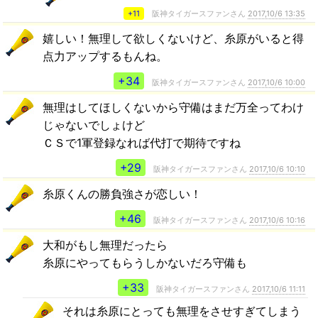
+11
阪神タイガースファンさん
2017,10/6 13:35
嬉しい！無理して欲しくないけど、糸原がいると得
点力アップするもんね。
+34
阪神タイガースファンさん
2017,10/6 10:00
無理はしてほしくないから守備はまだ万全ってわけ
じゃないでしょけど
ＣＳで1軍登録なれば代打で期待ですね
+29
阪神タイガースファンさん
2017,10/6 10:10
糸原くんの勝負強さが恋しい！
+46
阪神タイガースファンさん
2017,10/6 10:16
大和がもし無理だったら
糸原にやってもらうしかないだろ守備も
+33
阪神タイガースファンさん
2017,10/6 11:11
それは糸原にとっても無理をさせすぎてしまう