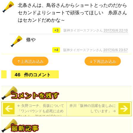
北条さんは、鳥谷さんからショートとったのだから
セカンドよりショートで頑張ってほしい 糸原さん
はセカンドだめかな～
+3
阪神タイガースファンさん
2017,10/6 22:13
條や
+4
阪神タイガースファンさん
2017,10/6 23:57
↑上再読み込み
↓下再読み込み
46
件のコメント
←
矢野コーチ、長坂について
井川「阪神の活躍を楽しみに
「ワンバウンドも必死に止め
しています」
→
ていたし、初めての試合にし
てはよかったんじゃないか。
落ち着いていた」