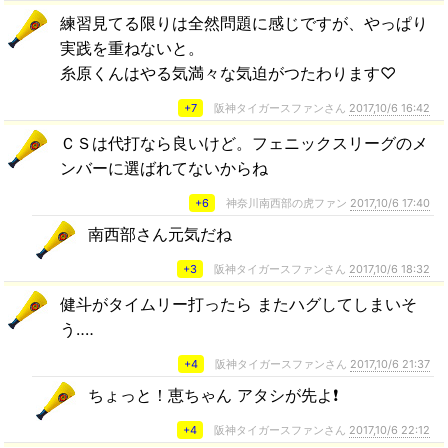
練習見てる限りは全然問題に感じですが、やっぱり
実践を重ねないと。
糸原くんはやる気満々な気迫がつたわります♡
+7
阪神タイガースファンさん
2017,10/6 16:42
ＣＳは代打なら良いけど。フェニックスリーグのメ
ンバーに選ばれてないからね
+6
神奈川南西部の虎ファン
2017,10/6 17:40
南西部さん元気だね
+3
阪神タイガースファンさん
2017,10/6 18:32
健斗がタイムリー打ったら またハグしてしまいそ
う‥‥
+4
阪神タイガースファンさん
2017,10/6 21:37
ちょっと！恵ちゃん アタシが先よ❗️
+4
阪神タイガースファンさん
2017,10/6 22:12