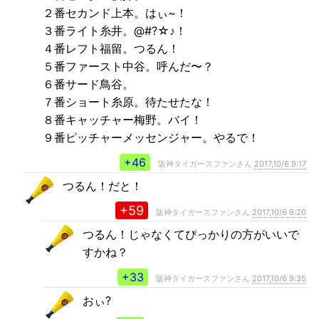
２番セカンド上本。はぃ~！
３番ライト糸井。@#?☆♪！
４番レフト福留。つるん！
５番ファースト中谷。呼んだ〜？
６番サード鳥谷。
７番ショート糸原。待たせたな！
８番キャッチャー梅野。バイ！
９番ピッチャーメッセンジャー。やるで！
+46
阪神タイガースファンさん
2017,10/6 9:17
つるん！だと！
+59
阪神タイガースファンさん
2017,10/6 9:20
つるん！じゃなくてぴっかりの方がいいで
すかね？
+33
阪神タイガースファンさん
2017,10/6 9:35
おぃ?