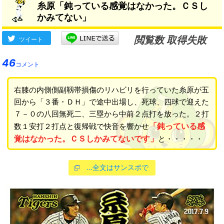
糸原「鈍っている感覚はなかった。ＣＳし
かみてない」
閲覧数 取得失敗
ツイート
46
コメント
右膝の内側側副靱帯損傷のリハビリを行っていた糸原が五
回から「３番・ＤＨ」で途中出場し、死球、四球で迎えた
７－０の八回無死二、三塁から中前２点打を放った。２打
「鈍っている感
数１安打２打点と復帰戦で快音を響かせ
覚はなかった。ＣＳしかみてないです」
と・・・・・
…全文はサンスポで