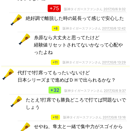
+75
阪神タイガースファンさん
2017,10/6 9:32
絶好調で離脱した時の延長って感じで安心した
+8
阪神タイガースファンさん
2017,10/6 12:42
糸原なら大丈夫と思ってたけど
経験値リセットされてないかなって心配や
ったよね
+11
阪神タイガースファンさん
2017,10/6 13:29
代打で1打席ってもったいないけど
日本シリーズまで進めばＤＨで出られるかな？
+32
阪神タイガースファンさん
2017,10/6 9:37
たとえ1打席でも勝負どころで打てば問題ないで
しょう
+10
阪神タイガースファンさん
2017,10/6 13:16
せやね、隼太と一緒で集中力がスゴイから