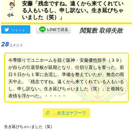
安藤「残念ですね。遠くから来てくれてい
る人もいるし、申し訳ない。生き延びちゃ
いました（笑）」
閲覧数 取得失敗
ツイート
28
コメント
今季限りでユニホームを脱ぐ阪神・安藤優也投手（３９）
が自らの引退登板が延期となり、仕切り直しを誓った。前
日５日から１軍に合流し、準備を整えていたが、無念の雨
天中止。「残念ですね。遠くから来てくれている人もいる
し、申し訳ない。生き延びちゃいました（笑）」と複雑な
表情を浮かべた。・・・・・
…全文はヤフーで
生き延びちゃいました（笑）