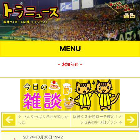
MENU
－ お知らせ －
←
巨人 やっぱり糸井が欲しか
阪神ＣＳ必勝ローテ確定！メ
った
ッセ炎の中３日プラン
→
2017年10月06日 19:42