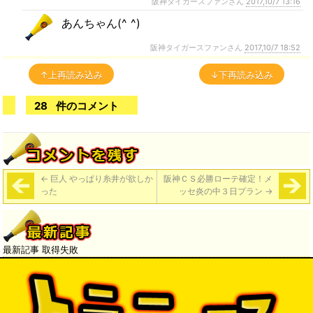
阪神タイガースファンさん
2017,10/7 13:16
あんちゃん(^ ^)
阪神タイガースファンさん
2017,10/7 18:52
↑上再読み込み
↓下再読み込み
28
件のコメント
←
巨人 やっぱり糸井が欲しか
阪神ＣＳ必勝ローテ確定！メ
った
ッセ炎の中３日プラン
→
最新記事 取得失敗