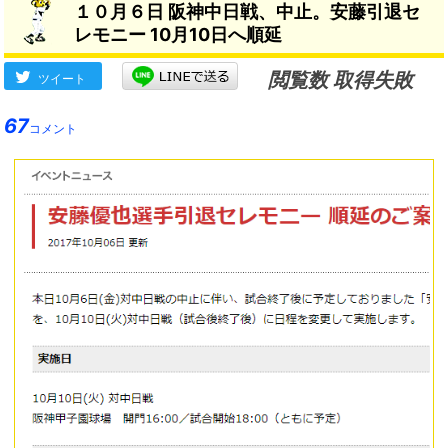
１０月６日 阪神中日戦、中止。安藤引退セ
ン』としている」
→
レモニー 10月10日へ順延
閲覧数 取得失敗
ツイート
67
コメント