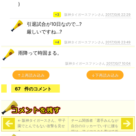
)
+3
阪神タイガースファンさん
2017,10/6 22:29
引退試合が10日なので…?
厳しいですね…?
+4
阪神タイガースファンさん
2017,10/6 23:49
雨降って時固まる。
阪神タイガースファンさん
2017,10/7 10:04
↑上再読み込み
↓下再読み込み
67
件のコメント
←
阪神タイガースさん、甲子
チーム関係者「選手みんなが
園でとんでもない攻撃を見せ
自分のロッカーでいすに腰を
る
掛け、アイマスクを着けて仮