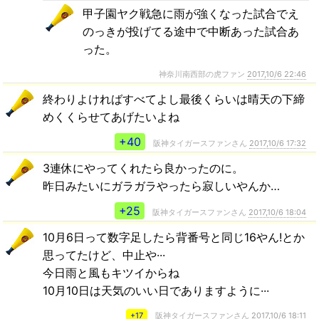
甲子園ヤク戦急に雨が強くなった試合でえ
のっきが投げてる途中で中断あった試合あ
った。
神奈川南西部の虎ファン
2017,10/6 22:46
終わりよければすべてよし最後くらいは晴天の下締
めくくらせてあげたいよね
+40
阪神タイガースファンさん
2017,10/6 17:32
3連休にやってくれたら良かったのに。
昨日みたいにガラガラやったら寂しいやんか…
+25
阪神タイガースファンさん
2017,10/6 18:04
10月6日って数字足したら背番号と同じ16やん!とか
思ってたけど、中止や···
今日雨と風もキツイからね
10月10日は天気のいい日でありますように···
+17
阪神タイガースファンさん
2017,10/6 18:11