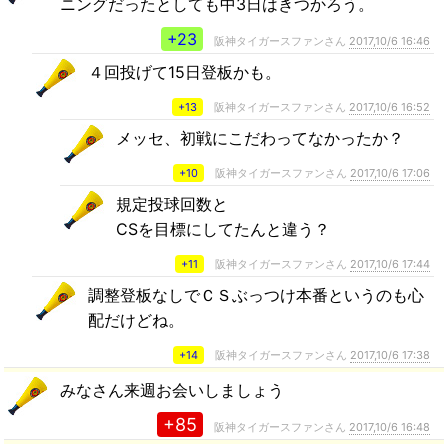
ニングだったとしても中3日はきつかろう。
+23
阪神タイガースファンさん
2017,10/6 16:46
４回投げて15日登板かも。
+13
阪神タイガースファンさん
2017,10/6 16:52
メッセ、初戦にこだわってなかったか？
+10
阪神タイガースファンさん
2017,10/6 17:06
規定投球回数と
CSを目標にしてたんと違う？
+11
阪神タイガースファンさん
2017,10/6 17:44
調整登板なしでＣＳぶっつけ本番というのも心
配だけどね。
+14
阪神タイガースファンさん
2017,10/6 17:38
みなさん来週お会いしましょう
+85
阪神タイガースファンさん
2017,10/6 16:48