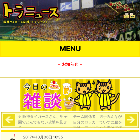
MENU
－ お知らせ －
←
阪神タイガースさん、甲子
チーム関係者「選手みんなが
園でとんでもない攻撃を見せ
自分のロッカーでいすに腰を
る
掛け、アイマスクを着けて仮
眠をしているような状態。誰
2017年10月06日 16:35
も声を発しないから『シー