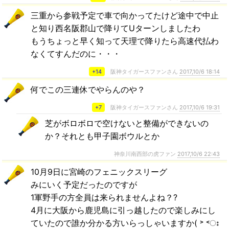
三重から参戦予定で車で向かってたけど途中で中止
と知り西名阪郡山で降りてUターンしましたわ
もうちょっと早く知って天理で降りたら高速代払わ
なくてすんだのに・・・
+14
阪神タイガースファンさん
2017,10/6 18:14
何でこの三連休でやらんのや？
+7
阪神タイガースファンさん
2017,10/6 19:31
芝がボロボロで空けないと整備ができないの
か？それとも甲子園ボウルとか
神奈川南西部の虎ファン
2017,10/6 22:43
10月9日に宮崎のフェニックスリーグ
みにいく予定だったのですが
1軍野手の方全員は来られませんよね？?
4月に大阪から鹿児島に引っ越したので楽しみにし
ていたので誰か分かる方いらっしゃいますか( ˃ ˂ഃ