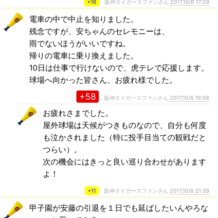
+16
阪神タイガースファンさん
2017,10/6 17:29
電車の中で中止を知りました。
残念ですが、安ちゃんのセレモニーは、
雨でないほうがいいですね。
帰りの電車に乗り換えました。
10日は仕事で行けないので、虎テレで応援します。
球場へ向かった皆さん、お疲れ様でした。
+58
阪神タイガースファンさん
2017,10/6 16:58
お疲れさまでした。
屋外球場は天候がつきものなので、自分も何度
も泣かされました（特に投手目当ての観戦だと
つらい）。
次の機会にはきっと良い巡り合わせがあります
よ！
+11
阪神タイガースファンさん
2017,10/6 21:39
甲子園が安藤の引退を１日でも延ばしたいんやろな