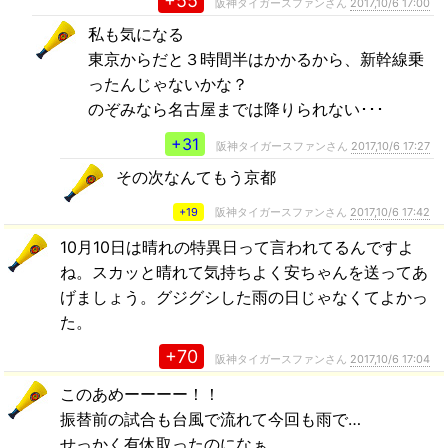
+55
阪神タイガースファンさん
2017,10/6 17:00
私も気になる
東京からだと３時間半はかかるから、新幹線乗
ったんじゃないかな？
のぞみなら名古屋までは降りられない･･･
+31
阪神タイガースファンさん
2017,10/6 17:27
その次なんてもう京都
+19
阪神タイガースファンさん
2017,10/6 17:42
10月10日は晴れの特異日って言われてるんですよ
ね。スカッと晴れて気持ちよく安ちゃんを送ってあ
げましょう。グジグシした雨の日じゃなくてよかっ
た。
+70
阪神タイガースファンさん
2017,10/6 17:04
このあめーーーー！！
振替前の試合も台風で流れて今回も雨で…
せっかく有休取ったのになぁ