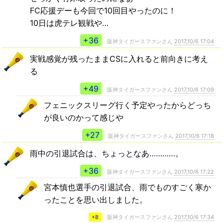
FC応援デーも今回で10回目やったのに！
10日は虎テレ観戦や…
+36
阪神タイガースファンさん
2017,10/6 17:04
実戦感覚が残ったままCSに入れると前向きに考え
る
+49
阪神タイガースファンさん
2017,10/6 17:09
フェニックスリーグ行く予定やったからどっち
が良いのかって感じや
+27
阪神タイガースファンさん
2017,10/6 17:18
雨中の引退試合は、ちょっとなあ…………。
+36
阪神タイガースファンさん
2017,10/6 17:22
宮本慎也選手の引退試合、雨でものすごく寒か
ったことを思い出しました。
+8
阪神タイガースファンさん
2017,10/6 17:34