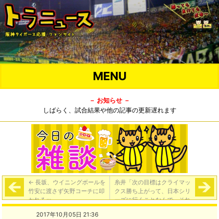
MENU
－ お知らせ －
しばらく、試合結果や他の記事の更新遅れます
←
長坂、ウイニングボールを
糸井「次の目標はクライマッ
竹安に渡さず矢野コーチに叩
クス勝ち上がって、日本シリ
かれるｗ
ーズに行くことなんで、それ
に向けてしっかりやっていき
2017年10月05日 21:36
たい」
→