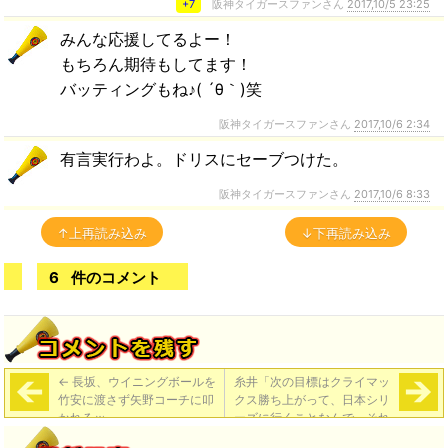
+7
阪神タイガースファンさん
2017,10/5 23:25
みんな応援してるよー！
もちろん期待もしてます！
バッティングもね♪( ´θ｀)笑
阪神タイガースファンさん
2017,10/6 2:34
有言実行わよ。ドリスにセーブつけた。
阪神タイガースファンさん
2017,10/6 8:33
↑上再読み込み
↓下再読み込み
6
件のコメント
←
長坂、ウイニングボールを
糸井「次の目標はクライマッ
竹安に渡さず矢野コーチに叩
クス勝ち上がって、日本シリ
かれるｗ
ーズに行くことなんで、それ
に向けてしっかりやっていき