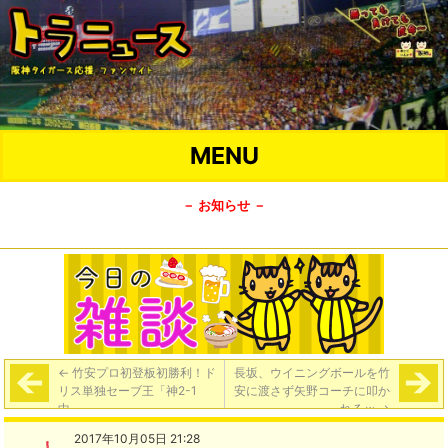
MENU
－ お知らせ －
←
竹安プロ初登板初勝利！ド
長坂、ウイニングボールを竹
リス単独セーブ王「神2-1
安に渡さず矢野コーチに叩か
中」
れるｗ
→
2017年10月05日 21:28