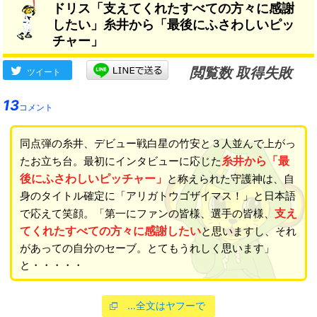
ドリス「支えてくれたすべての方々に感謝
したい」糸井から「最後にふさわしいピッ
チャー」
閲覧数 取得失敗
ツイート
13
コメント
同点弾の糸井、デビュー戦白星の竹安と３人並んで上がっ
糸井から「最
たお立ち台。最初にインタビューに応じた
後にふさわしいピッチャー」
と称えられた守護神は、自
身のタイトル確定に「アリガトウゴザイマス！」と日本語
支え
で応えて笑顔。「第一にファンの皆様、選手の皆様、
てくれたすべての方々に感謝したい
と思いますし、それ
があっての自分のセーブ。とてもうれしく思います」
と・・・・・
…全文はヤフーで