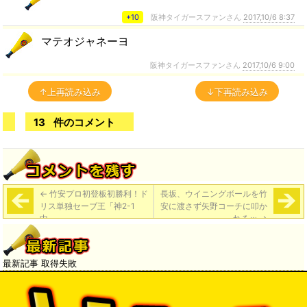
+10
阪神タイガースファンさん
2017,10/6 8:37
マテオジャネーヨ
阪神タイガースファンさん
2017,10/6 9:00
↑上再読み込み
↓下再読み込み
13
件のコメント
←
竹安プロ初登板初勝利！ド
長坂、ウイニングボールを竹
リス単独セーブ王「神2-1
安に渡さず矢野コーチに叩か
中」
れるｗ
→
最新記事 取得失敗