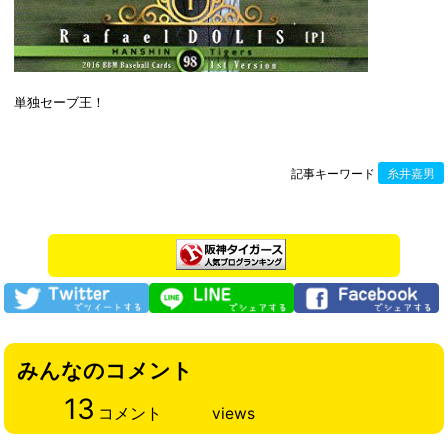
単独セーブ王！
記事キーワード
糸井嘉男
みんなのコメント
13
コメント
views