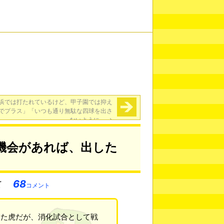
浜では打たれているけど、甲子園では抑え
でプラス」「いつも通り無駄な四球を出さ
ないように」
→
機会があれば、出した
68
コメント
めた虎だが、消化試合として戦