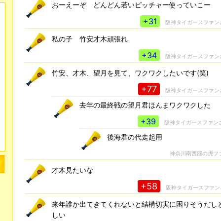
おーえーぞ どんどん若いピッチャー使っていこー
+31
阪神タイガースファン
私の子 竹安才木頑張れ
+34
阪神タイガースファン
竹安、才木、望月を見て、ワクワクしたいです(笑)
+77
阪神タイガースファン
去年の最終戦の望月君ほんまワクワクした
+39
阪神タイガースファン
後海君の代走起用
神奈川南西部の虎フ
才木見たいな
+58
阪神タイガースファン
来年誰か出てきてくれないと結構切実に困りそうだし
しい