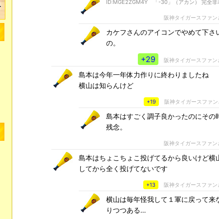
ID:MGE2ZGM4Y 「-30」（アカン） 完全
阪神タイガースファン
カケフさんのアイコンでやめて下さ
の。
+29
阪神タイガースファン
島本は今年一年体力作りに終わりましたね
横山は知らんけど
+19
阪神タイガースファン
島本はすごく調子良かったのにその
残念。
阪神タイガースファン
島本はちょこちょこ投げてるから良いけど横
してから全く投げてないです
+13
阪神タイガースファン
横山は毎年怪我して１軍に戻って来
りつつある…