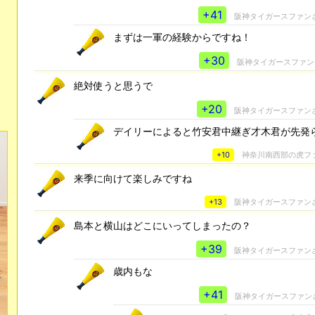
+41
阪神タイガースファン
まずは一軍の経験からですね！
+30
阪神タイガースファン
絶対使うと思うで
+20
阪神タイガースファン
デイリーによると竹安君中継ぎ才木君が先発
+10
神奈川南西部の虎フ
来季に向けて楽しみですね
+13
阪神タイガースファン
島本と横山はどこにいってしまったの？
+39
阪神タイガースファン
歳内もな
+41
阪神タイガースファン