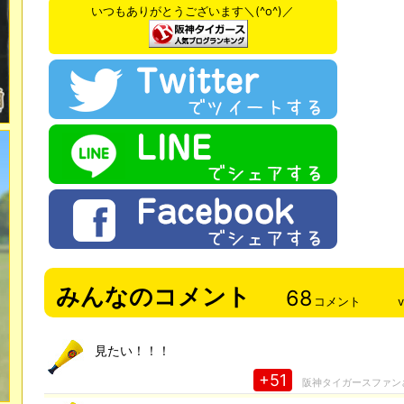
いつもありがとうございます＼(^o^)／
みんなのコメント
68
コメント
見たい！！！
+51
阪神タイガースファン