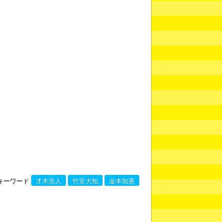
キーワード
才木浩人
竹安大知
金本知憲