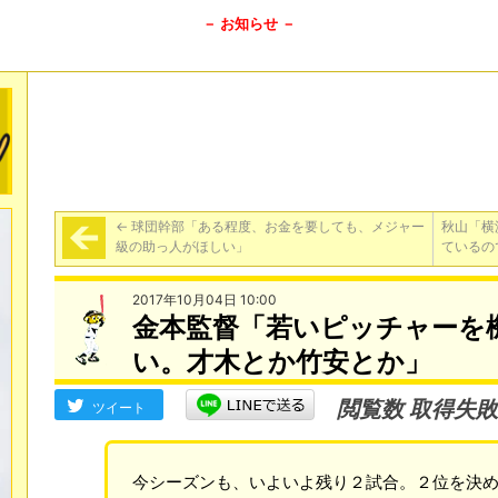
－ お知らせ －
←
球団幹部「ある程度、お金を要しても、メジャー
秋山「横
級の助っ人がほしい」
ているの
2017年10月04日 10:00
金本監督「若いピッチャーを
い。才木とか竹安とか」
閲覧数 取得失敗
ツイート
今シーズンも、いよいよ残り２試合。２位を決