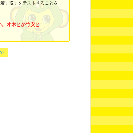
、若手投手をテストすることを
い。才木とか竹安と
で