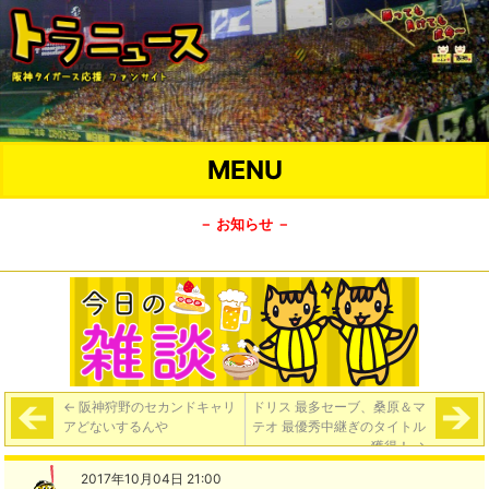
MENU
－ お知らせ －
←
阪神狩野のセカンドキャリ
ドリス 最多セーブ、桑原＆マ
アどないするんや
テオ 最優秀中継ぎのタイトル
獲得！
→
2017年10月04日 21:00