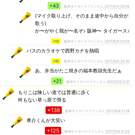
+43
阪神タイガースファンさん
2017,10/4 22:05
(マイク取り上げ、そのまま途中から自分が
歌う)
か〜がやく我が〜名ぞ♪ 阪神〜 タイガース♪
+13
阪神タイガースファンさん
2017,10/4 23:04
バスのカラオケで西野カナを熱唱
+15
阪神タイガースファンさん
2017,10/4 22:30
あ、弁当がたこ焼きの福本教頭先生だぁ
+21
阪神タイガースファンさん
2017,10/5 0:37
もりこは険しい道では普通に歩く
何もない草っ原で滑る
+138
阪神タイガースファンさん
2017,10/4 21:18
孝介くんが大笑い
+125
阪神タイガースファンさん
2017,10/4 21:25