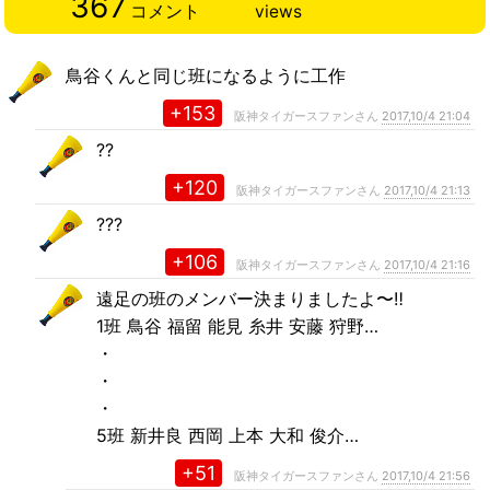
367
コメント
views
鳥谷くんと同じ班になるように工作
+153
阪神タイガースファンさん
2017,10/4 21:04
??
+120
阪神タイガースファンさん
2017,10/4 21:13
???
+106
阪神タイガースファンさん
2017,10/4 21:16
遠足の班のメンバー決まりましたよ〜‼︎
1班 鳥谷 福留 能見 糸井 安藤 狩野…
・
・
・
5班 新井良 西岡 上本 大和 俊介…
+51
阪神タイガースファンさん
2017,10/4 21:56