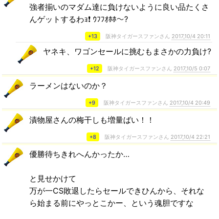
強者揃いのマダム達に負けないように良い品たくさ
んゲットするわｮ❗ ｳﾌﾌｵﾎﾎ～?
+13
阪神タイガースファンさん
2017,10/4 20:11
ヤネキ、ワゴンセールに挑むもまさかの力負け?
+12
阪神タイガースファンさん
2017,10/5 0:07
ラーメンはないのか？
+9
阪神タイガースファンさん
2017,10/4 20:49
漬物屋さんの梅干しも増量ばい！！
+8
阪神タイガースファンさん
2017,10/4 22:21
優勝待ちきれへんかったか…
と見せかけて
万が一CS敗退したらセールできひんから、それな
ら始まる前にやっとこかー、という魂胆ですな