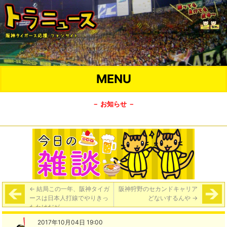
MENU
－ お知らせ －
←
結局この一年、阪神タイガ
阪神狩野のセカンドキャリア
ースは日本人打線でやりきっ
どないするんや
→
たわけだが
2017年10月04日 19:00