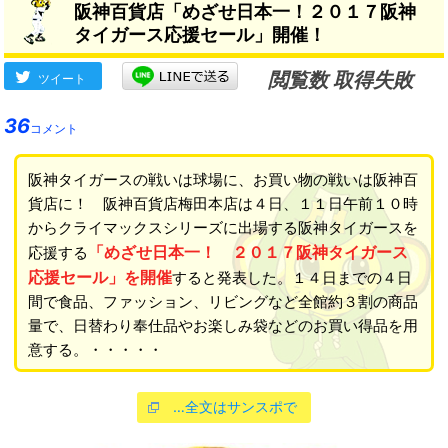
阪神百貨店「めざせ日本一！２０１７阪神
タイガース応援セール」開催！
閲覧数 取得失敗
ツイート
36
コメント
阪神タイガースの戦いは球場に、お買い物の戦いは阪神百
貨店に！ 阪神百貨店梅田本店は４日、１１日午前１０時
からクライマックスシリーズに出場する阪神タイガースを
「めざせ日本一！ ２０１７阪神タイガース
応援する
応援セール」を開催
すると発表した。１４日までの４日
間で食品、ファッション、リビングなど全館約３割の商品
量で、日替わり奉仕品やお楽しみ袋などのお買い得品を用
意する。・・・・・
…全文はサンスポで