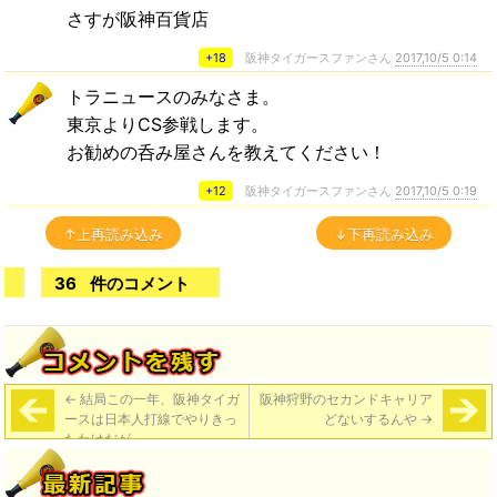
さすが阪神百貨店
+18
阪神タイガースファンさん
2017,10/5 0:14
トラニュースのみなさま。
東京よりCS参戦します。
お勧めの呑み屋さんを教えてください！
+12
阪神タイガースファンさん
2017,10/5 0:19
↑上再読み込み
↓下再読み込み
36
件のコメント
←
結局この一年、阪神タイガ
阪神狩野のセカンドキャリア
ースは日本人打線でやりきっ
どないするんや
→
たわけだが