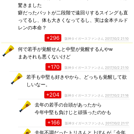
驚きました
癖だったバットが二段階で遠回りするスイングも直
ってるし、体も大きくなってるし、実は金本チルド
レンの本命？
+296
阪神タイガースファンさん
2017,10/2 21:10
何で若手が覚醒せんと中堅が覚醒するんやw
まあそれも悪くないけど
+170
阪神タイガースファンさん
2017,10/2 21:10
若手も中堅も好きやから、どっちも覚醒して欲
しいなー。
+204
阪神タイガースファンさん
2017,10/2 21:16
去年の若手の台頭があったから
今年中堅も負けじと頑張ったのかも
+166
阪神タイガースファンさん
2017,10/2 21:17
去年不調だったトリさんと上ぽんが「今年