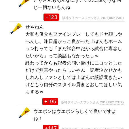
とりさんもあんなにすごいのに偉そうな感
じ一切ないもんね
+123
阪神タイガースファンさん
2017,10/2 23:11
せやねん
大和も俊介もファインプレーしてもドヤ顔しや
へんし、昨日超かっこ良かった上ぽんもホーム
ラン打っても「まだ試合中だから試合に専念し
たいから」って談話もなかったしｗ
終わってからも記者の問い掛けにニコッとした
だけで無言やったらしいやん 記者泣かせかも
しれんしファンとしては上ぽんの談話聞きたい
けどもう自分のスタイル貫きとおしてほしい気
もするｗ
+195
阪神タイガースファンさん
2017,10/2 23:05
ウエポンはウエポンらしくで良いですよ
ね！
+147