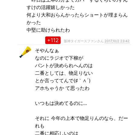
すけの活躍嬉しかった
何より大和おらんかったらショートが埋まらん
かった
中堅に助けられたわ
+112
阪神タイガースファンさん
2017,10/2 23:42
そやんなぁ
なのにラジオで下柳が
バントが決められへんのは
二番としては、物足りない
とか言っててんで(♯｀∧´)
アホちゃうか て思ったわ
いつもは決めてるのに…
それに 今年の上本で物足りんのなら、だー
れも
二番に相応しいのは