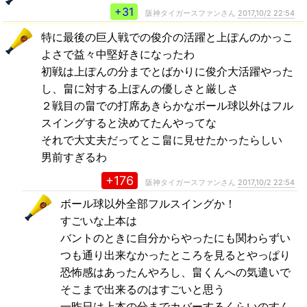
+31
阪神タイガースファンさん
2017,10/2 22:54
特に最後の巨人戦での俊介の活躍と上ぽんのかっこ
よさで益々中堅好きになったわ
初戦は上ぽんの分までとばかりに俊介大活躍やった
し、畠に対する上ぽんの優しさと厳しさ
２戦目の畠での打席あきらかなボール球以外はフル
スイングすると決めてたんやってな
それで大丈夫だってとこ畠に見せたかったらしい
男前すぎるわ
+176
阪神タイガースファンさん
2017,10/2 22:54
ボール球以外全部フルスイングか！
すごいな上本は
バントのときに自分からやったにも関わらずい
つも通り出来なかったところを見るとやっぱり
恐怖感はあったんやろし、畠くんへの気遣いで
そこまで出来るのはすごいと思う
一昨日は上本の分までカバーするくらいのすん