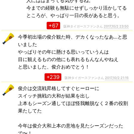
人にははまってる気がするね。
今までの経験も無駄にせずしっかり活かしてる
ところが、やっぱり一日の長があると思う。
+67
阪神タイガースファンさん
2017,10/2 23:50
今季初出場の俊介観た時、デカくなったなあ…と思
いました
やっぱりその年に懸ける思いっていうんは
目に観えるものの他にも表れるもんなんやねえ
と思いました、俊介おめでとう！
+239
阪神タイガースファンさん
2017,10/2 21:15
俊介は交流戦昇格してすぐヒーローに
スイッチ挑戦の大和が結果を出し
上本もシーズン通してほぼ怪我離脱なく２番の役割
果たしてた
今年は俊介大和上本の意地を見たシーズンだった
で〜！