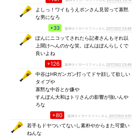
阪神タイガースファンさん
2017,10/2 23:14
よしっ！ワイもうえポンさん見習って寡黙
な男になろ
+33
阪神タイガースファンさん
2017,10/2 23:46
ぽんにニコッてされたら記者さんもそれ以
上聞けへんのかな笑。ぽんはぽんらしくで
良いよね
+126
阪神タイガースファンさん
2017,10/2 23:49
中谷はHRガンガン打ってドヤ顔して欲しい
タイプや
寡黙な中谷とか嫌や
すんぽん大和はトリさんの影響が強いんや
ろな
+80
阪神タイガースファンさん
2017,10/3 3:01
若手もドヤついてないし素朴やからまた可愛い
ねんな