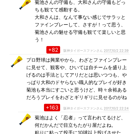
菊池さんの守備も、大和さんの守備もどっ
ちも観てて感動する。
大和さんは、なんて事ない感じでサラッと
ファインプレーして、さすが！って思う、
菊池さんの魅せる守備も観てて楽しいと思
う！
+82
阪神タイガースファンさん
2017,10/2 22:39
プロ野球は興業やから、わざとファインプレー
に見せて、観客や、ひいては自チームを盛り上
げるのは手法としてアリだとは思いつつも、や
っぱり大和のドヤらない職人的なプレイが好き
菊池も本当にすごいと思うけど、時々余裕ある
だろうプレイをわざとギリギリに見せるのがね
+163
阪神タイガースファンさん
2017,10/2 22:24
菊池はよく「忍者」って言われてるけど、
何だかんだで目立ちたがり屋だよね。
粘りに粘って投手に10球以上投げさせた