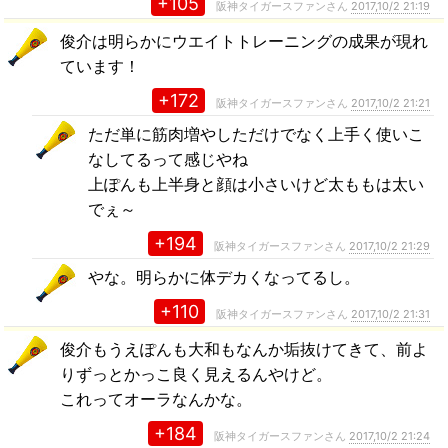
+105
阪神タイガースファンさん
2017,10/2 21:19
俊介は明らかにウエイトトレーニングの成果が現れ
ています！
+172
阪神タイガースファンさん
2017,10/2 21:21
ただ単に筋肉増やしただけでなく上手く使いこ
なしてるって感じやね
上ぽんも上半身と顔は小さいけど太ももは太い
でぇ～
+194
阪神タイガースファンさん
2017,10/2 21:29
やな。明らかに体デカくなってるし。
+110
阪神タイガースファンさん
2017,10/2 21:31
俊介もうえぽんも大和もなんか垢抜けてきて、前よ
りずっとかっこ良く見えるんやけど。
これってオーラなんかな。
+184
阪神タイガースファンさん
2017,10/2 21:24