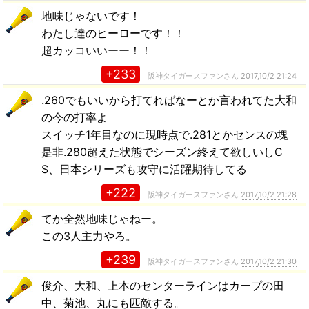
地味じゃないです！
わたし達のヒーローです！！
超カッコいいーー！！
+233
阪神タイガースファンさん
2017,10/2 21:24
.260でもいいから打てればなーとか言われてた大和
の今の打率よ
スイッチ1年目なのに現時点で.281とかセンスの塊
是非.280超えた状態でシーズン終えて欲しいしC
S、日本シリーズも攻守に活躍期待してる
+222
阪神タイガースファンさん
2017,10/2 21:28
てか全然地味じゃねー。
この3人主力やろ。
+239
阪神タイガースファンさん
2017,10/2 21:30
俊介、大和、上本のセンターラインはカープの田
中、菊池、丸にも匹敵する。