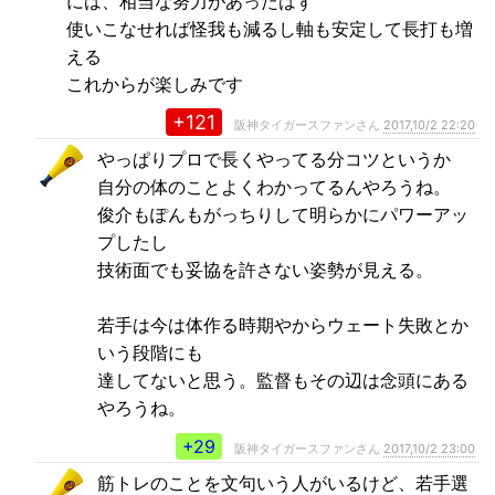
には、相当な努力があったはず
使いこなせれば怪我も減るし軸も安定して長打も増
える
これからが楽しみです
+121
阪神タイガースファンさん
2017,10/2 22:20
やっぱりプロで長くやってる分コツというか
自分の体のことよくわかってるんやろうね。
俊介もぽんもがっちりして明らかにパワーアッ
プしたし
技術面でも妥協を許さない姿勢が見える。
若手は今は体作る時期やからウェート失敗とか
いう段階にも
達してないと思う。監督もその辺は念頭にある
やろうね。
+29
阪神タイガースファンさん
2017,10/2 23:00
筋トレのことを文句いう人がいるけど、若手選