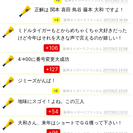
+9
阪神タイガースファンさん
2017,10/3 12:11
正解は 関本 喜田 鳥谷 藤本 大和 ですよ！
+4
阪神タイガースファンさん
2017,10/3 16:34
ミドルタイガーもとからめちゃくちゃ大好きだった
けど今年はそれを大きな声で言えるのが嬉しい！
+106
阪神タイガースファンさん
2017,10/2 22:56
4→00に番号変更大成功
+127
阪神タイガースファンさん
2017,10/2 23:03
ジミーズがんば！
+6
阪神タイガースファンさん
2017,10/2 23:05
地味にスゴイ！よね。この三人
+54
阪神タイガースファンさん
2017,10/2 23:12
大和さん、来年はショートでＧＧ獲って下さい！
+95