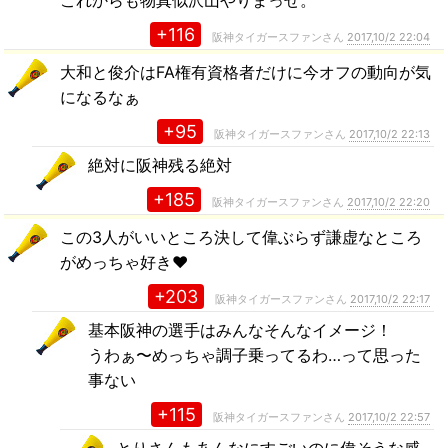
これからも物真似沢山やりまっせ。
+116
阪神タイガースファンさん
2017,10/2 22:04
大和と俊介はFA権有資格者だけに今オフの動向が気
になるなぁ
+95
阪神タイガースファンさん
2017,10/2 22:13
絶対に阪神残る絶対
+185
阪神タイガースファンさん
2017,10/2 22:20
この3人がいいところ決して偉ぶらず謙虚なところ
がめっちゃ好き❤️
+203
阪神タイガースファンさん
2017,10/2 22:17
基本阪神の選手はみんなそんなイメージ！
うわぁ〜めっちゃ調子乗ってるわ…って思った
事ない
+115
阪神タイガースファンさん
2017,10/2 22:57