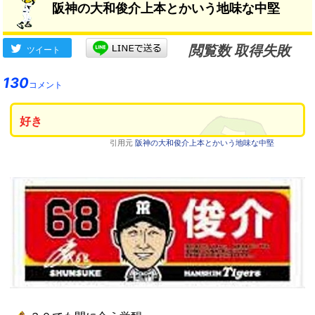
阪神の大和俊介上本とかいう地味な中堅
閲覧数 取得失敗
ツイート
130
コメント
好き
引用元
阪神の大和俊介上本とかいう地味な中堅