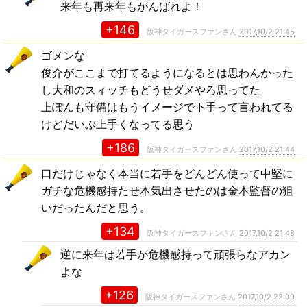
来年も再来年もがんばれよ！
+146
阪神タイガースファンさん
2017,10/2 21:45
ゴメンな
俊介がここまで打てるようになるとは思わんかった
し大和のスィッチもどうせダメやろ思ってた
上ぽんも守備はもうイメージで下手って言われてる
けどだいぶ上手くなってる思う
+186
阪神タイガースファンさん
2017,10/2 21:44
口だけじゃなく本当に若手をどんどん使って中堅に
ガチな危機感持たせ本気出させたのは金本監督の狙
いだったんだと思う。
+134
阪神タイガースファンさん
2017,10/2 21:48
逆に来年は若手が危機感持って頑張らなアカン
よな
+126
阪神タイガースファンさん
2017,10/2 22:09