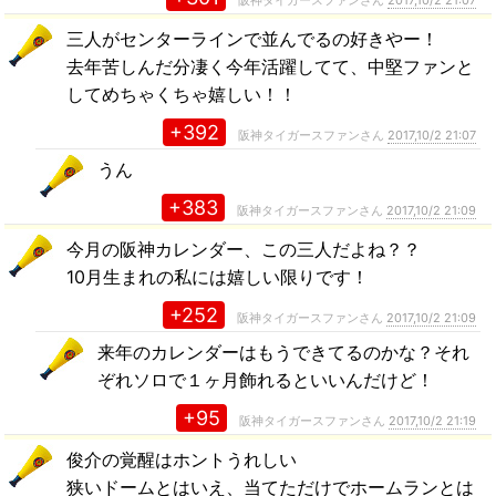
阪神タイガースファンさん
2017,10/2 21:07
三人がセンターラインで並んでるの好きやー！
去年苦しんだ分凄く今年活躍してて、中堅ファンと
してめちゃくちゃ嬉しい！！
+392
阪神タイガースファンさん
2017,10/2 21:07
うん
+383
阪神タイガースファンさん
2017,10/2 21:09
今月の阪神カレンダー、この三人だよね？？
10月生まれの私には嬉しい限りです！
+252
阪神タイガースファンさん
2017,10/2 21:09
来年のカレンダーはもうできてるのかな？それ
ぞれソロで１ヶ月飾れるといいんだけど！
+95
阪神タイガースファンさん
2017,10/2 21:19
俊介の覚醒はホントうれしい
狭いドームとはいえ、当てただけでホームランとは