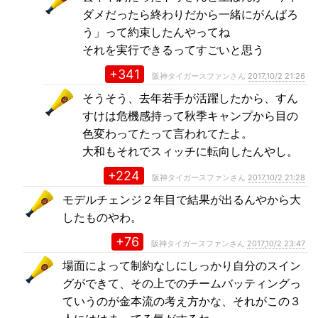
ダメだったら終わりだから一緒にがんばろ
う」って約束したんやってね
それを実行できるってすごいと思う
+341
阪神タイガースファンさん
2017,10/2 21:26
そうそう、去年若手が活躍したから、すん
すけは危機感持って秋季キャンプから目の
色変わってたって言われてたよ。
大和もそれでスィッチに転向したんやし。
+224
阪神タイガースファンさん
2017,10/2 21:28
モデルチェンジ２年目で結果が出るんやから大
したものやわ。
+76
阪神タイガースファンさん
2017,10/2 23:47
場面によって制約なしにしっかり自分のスイン
グができて、その上でのチームバッティングっ
ていうのが金本流の考え方かな、それがこの３