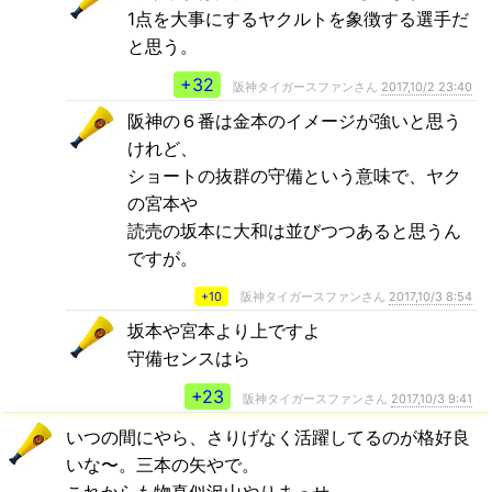
1点を大事にするヤクルトを象徴する選手だ
と思う。
+32
阪神タイガースファンさん
2017,10/2 23:40
阪神の６番は金本のイメージが強いと思う
けれど、
ショートの抜群の守備という意味で、ヤク
の宮本や
読売の坂本に大和は並びつつあると思うん
ですが。
+10
阪神タイガースファンさん
2017,10/3 8:54
坂本や宮本より上ですよ
守備センスはら
+23
阪神タイガースファンさん
2017,10/3 9:41
いつの間にやら、さりげなく活躍してるのが格好良
いな〜。三本の矢やで。