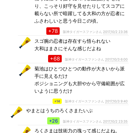
り、こっそり好守を見せたりしてスコアに
載らない所で暗躍してる大和の方が忍者に
ふさわしいと思う今日この頃。
+78
阪神タイガースファンさん
2017,10/2 23:36
スゴ腕の忍者は存在すら悟られない
大和はまさにそんな感じだよね
+68
阪神タイガースファンさん
2017,10/3 6:00
菊池はひとつひとつの動作が大きいから派
手に見えるだけ
ポジショニングも大胆やから守備範囲が広
いように思うだけ
+14
阪神タイガースファンさん
2017,10/3 9:40
やまとはうちのろくさまたいぷ
+26
阪神タイガースファンさん
2017,10/2 23:35
ろくさまは技術力の塊って感じだよね。