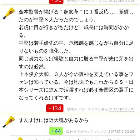
阪神タイガースファンさん
2017,10/2 23:13
金本監督が掲げる “ 超変革 ” に１番反応し、覚醒し
たのが中堅３人だったのでしょう。
若虎に目が行きがちだけど、成長には時間がかか
る。
中堅は若手優先の中、危機感を感じながら自分に足
りないものを強化した。
同じ努力ならば経験と自力に勝る中堅が先に芽を出
すのは必然。
上本俊介大和、３人が今の阪神を支えている事をフ
ァンは知っている。今は地味でもこれからＣＳ・日
本シリーズに進んで活躍すれば必ず全国区の選手に
なってくれるはずです。
+134
阪神タイガースファンさん
2017,10/2 23:19
すんすけには近大魂があるから
+44
阪神タイガースファンさん
2017,10/2 23:26