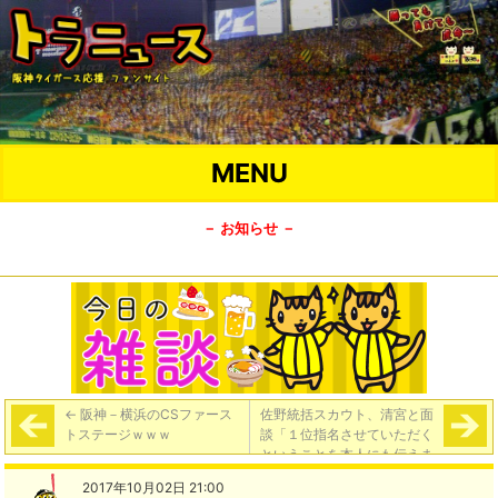
MENU
－ お知らせ －
←
阪神－横浜のCSファース
佐野統括スカウト、清宮と面
トステージｗｗｗ
談「１位指名させていただく
ということを本人にも伝えま
した」
→
2017年10月02日 21:00