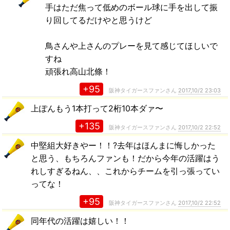
手はただ焦って低めのボール球に手を出して振
り回してるだけやと思うけど
鳥さんや上さんのプレーを見て感じてほしいで
すね
頑張れ高山北條！
+95
阪神タイガースファンさん
2017,10/2 23:03
上ぽんもう1本打って2桁10本ダァ〜
+135
阪神タイガースファンさん
2017,10/2 22:52
中堅組大好きやー！！?去年はほんまに悔しかった
と思う、もちろんファンも！だから今年の活躍はう
れしすぎるねん、、これからチームを引っ張ってい
ってな！
+95
阪神タイガースファンさん
2017,10/2 22:52
同年代の活躍は嬉しい！！