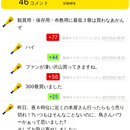
46
コメント
views
観賞用・保存用・布教用に最低３冊は買わなあかん
ぞ
+77
阪神タイガースファンさん
2017,10/2 16:07
ハイ
+44
阪神タイガースファンさん
2017,10/2 16:12
ファンが凄い沢山買ってきますね。
+56
阪神タイガースファンさん
2017,10/2 16:17
300冊買いました
+25
阪神タイガースファンさん
2017,10/2 17:15
昨日、夜６時位に近くの本屋さん行ったらもう売り
切れ！?いつもはそんなことないのに、鳥さんパワ
ーかぁって思いました?
そしてお取り寄せしました✨