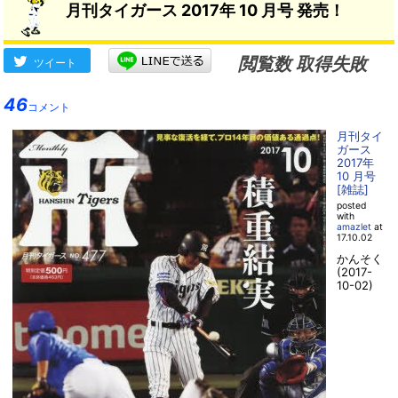
月刊タイガース 2017年 10 月号 発売！
閲覧数 取得失敗
ツイート
46
コメント
月刊タイ
ガース
2017年
10 月号
[雑誌]
posted
with
amazlet
at
17.10.02
かんそく
(2017-
10-02)