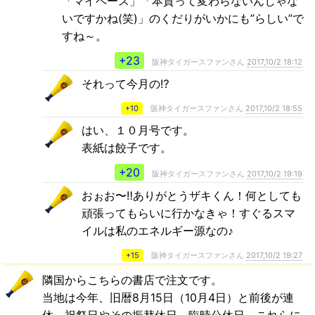
「マイペース」「本質って変わらないんじゃな
いですかね(笑)」のくだりがいかにも”らしい”で
すね～。
+23
阪神タイガースファンさん
2017,10/2 18:12
それって今月の⁉️
+10
阪神タイガースファンさん
2017,10/2 18:55
はい、１０月号です。
表紙は餃子です。
+20
阪神タイガースファンさん
2017,10/2 19:19
おぉお〜‼️ありがとうザキくん！何としても
頑張ってもらいに行かなきゃ！すぐるスマ
イルは私のエネルギー源なの♪
+15
阪神タイガースファンさん
2017,10/2 19:27
隣国からこちらの書店で注文です。
当地は今年、旧暦8月15日（10月4日）と前後が連