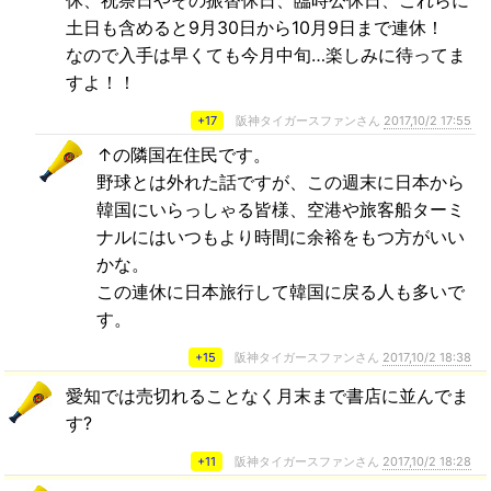
休、祝祭日やその振替休日、臨時公休日、これらに
土日も含めると9月30日から10月9日まで連休！
なので入手は早くても今月中旬…楽しみに待ってま
すよ！！
+17
阪神タイガースファンさん
2017,10/2 17:55
↑の隣国在住民です。
野球とは外れた話ですが、この週末に日本から
韓国にいらっしゃる皆様、空港や旅客船ターミ
ナルにはいつもより時間に余裕をもつ方がいい
かな。
この連休に日本旅行して韓国に戻る人も多いで
す。
+15
阪神タイガースファンさん
2017,10/2 18:38
愛知では売切れることなく月末まで書店に並んでま
す?
+11
阪神タイガースファンさん
2017,10/2 18:28