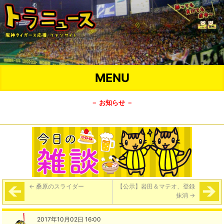
MENU
－ お知らせ －
←
桑原のスライダー
【公示】岩田＆マテオ、登録
抹消
→
2017年10月02日 16:00