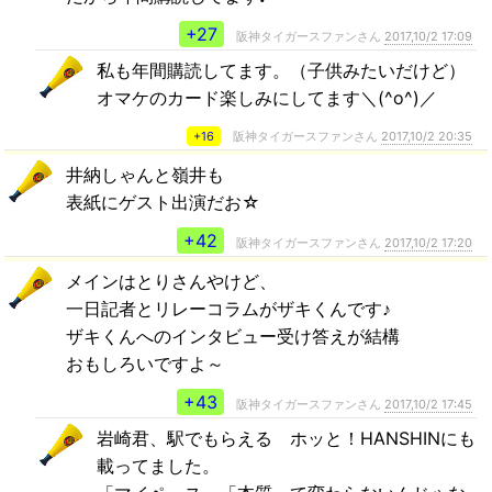
+27
阪神タイガースファンさん
2017,10/2 17:09
私も年間購読してます。（子供みたいだけど）
オマケのカード楽しみにしてます＼(^o^)／
+16
阪神タイガースファンさん
2017,10/2 20:35
井納しゃんと嶺井も
表紙にゲスト出演だお☆
+42
阪神タイガースファンさん
2017,10/2 17:20
メインはとりさんやけど、
一日記者とリレーコラムがザキくんです♪
ザキくんへのインタビュー受け答えが結構
おもしろいですよ～
+43
阪神タイガースファンさん
2017,10/2 17:45
岩崎君、駅でもらえる ホッと！HANSHINにも
載ってました。