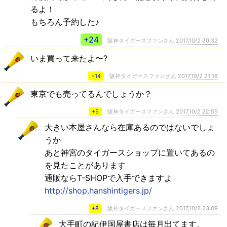
るよ！
もちろん予約した♪
+24
阪神タイガースファンさん
2017,10/2 20:32
いま買って来たよ〜?
+14
阪神タイガースファンさん
2017,10/2 21:18
東京でも売ってるんでしょうか？
+5
阪神タイガースファンさん
2017,10/2 22:55
大きい本屋さんなら在庫あるのではないでしょ
うか
あと神宮のタイガースショップに置いてあるの
を見たことがあります
通販ならT-SHOPで入手できますよ
http://shop.hanshintigers.jp/
+8
阪神タイガースファンさん
2017,10/2 23:09
大手町の紀伊国屋書店は毎月出てます。