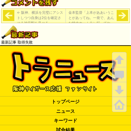
←
阪神、横浜を完璧にアシス
金本監督「上本がああいうこ
トしつつ自身は2位を確定さ
とがあってね。一発で、あん
せる神采配を見せる
な特大ホームラン打ってね。
今季一番格好いいホームラン
でしたね」
→
最新記事 取得失敗
トップページ
ニュース
キーワード
試合結果