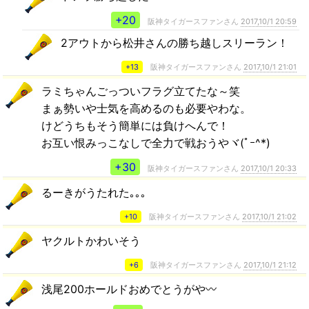
+20
阪神タイガースファンさん
2017,10/1 20:59
2アウトから松井さんの勝ち越しスリーラン！
+13
阪神タイガースファンさん
2017,10/1 21:01
ラミちゃんごっついフラグ立てたな～笑
まぁ勢いや士気を高めるのも必要やわな。
けどうちもそう簡単には負けへんで！
お互い恨みっこなしで全力で戦おうやヾ(ﾟｰ^*)
+30
阪神タイガースファンさん
2017,10/1 20:33
るーきがうたれた｡｡｡
+10
阪神タイガースファンさん
2017,10/1 21:02
ヤクルトかわいそう
+6
阪神タイガースファンさん
2017,10/1 21:12
浅尾200ホールドおめでとうがや〰️