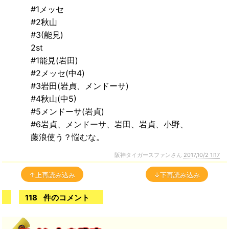
#1メッセ
#2秋山
#3(能見)
2st
#1能見(岩田)
#2メッセ(中4)
#3岩田(岩貞、メンドーサ)
#4秋山(中5)
#5メンドーサ(岩貞)
#6岩貞、メンドーサ、岩田、岩貞、小野、
藤浪使う？悩むな。
阪神タイガースファンさん
2017,10/2 1:17
↑上再読み込み
↓下再読み込み
118
件のコメント