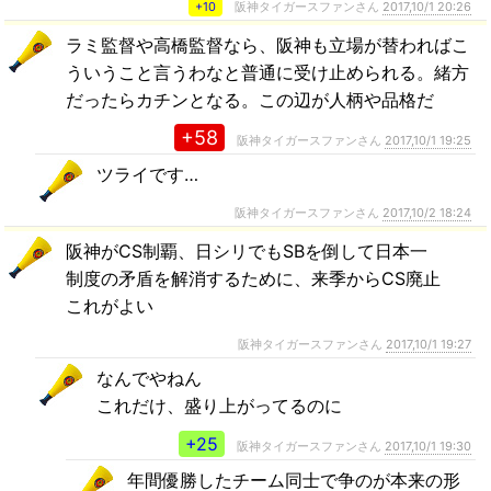
+10
阪神タイガースファンさん
2017,10/1 20:26
ラミ監督や高橋監督なら、阪神も立場が替わればこ
ういうこと言うわなと普通に受け止められる。緒方
だったらカチンとなる。この辺が人柄や品格だ
+58
阪神タイガースファンさん
2017,10/1 19:25
ツライです…
阪神タイガースファンさん
2017,10/2 18:24
阪神がCS制覇、日シリでもSBを倒して日本一
制度の矛盾を解消するために、来季からCS廃止
これがよい
阪神タイガースファンさん
2017,10/1 19:27
なんでやねん
これだけ、盛り上がってるのに
+25
阪神タイガースファンさん
2017,10/1 19:30
年間優勝したチーム同士で争のが本来の形