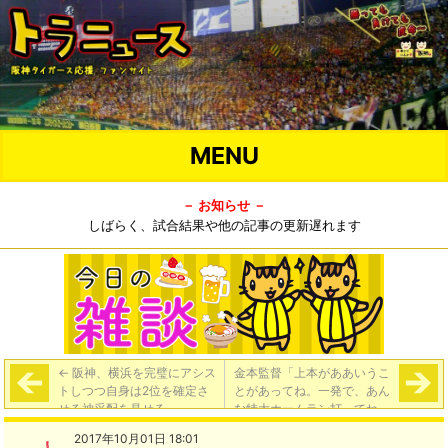
MENU
－ お知らせ －
しばらく、試合結果や他の記事の更新遅れます
←
阪神、横浜を完璧にアシス
金本監督「上本がああいうこ
トしつつ自身は2位を確定さ
とがあってね。一発で、あん
せる神采配を見せる
な特大ホームラン打ってね。
今季一番格好いいホームラン
2017年10月01日 18:01
でしたね」
→