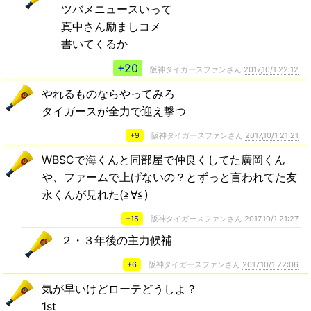
ツバメニュースいって
真中さん励ましコメ
書いてくるか
+20
阪神タイガースファンさん
2017,10/1 22:12
やれるものならやってみろ
タイガースが全力で迎え撃つ
+9
阪神タイガースファンさん
2017,10/1 21:21
WBSCで海くんと同部屋で仲良くしてた廣岡くん
や、ファームで上げないの？とずっと言われてた友
永くんが見れた(≧∀≦)
+15
阪神タイガースファンさん
2017,10/1 21:27
２・３年後の主力候補
+6
阪神タイガースファンさん
2017,10/1 22:06
気が早いけどローテどうしよ？
1st