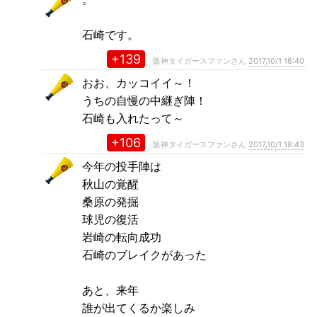
石崎です。
+139
阪神タイガースファンさん
2017,10/1 18:40
おお、カッコイイ～！
うちの自慢の中継ぎ陣！
石崎も入れたって～
+106
阪神タイガースファンさん
2017,10/1 18:43
今年の投手陣は
秋山の覚醒
桑原の発掘
球児の復活
岩崎の転向成功
石崎のブレイクがあった
あと、来年
誰が出てくるか楽しみ