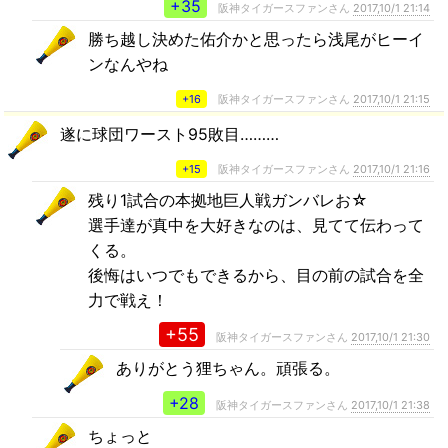
+35
阪神タイガースファンさん
2017,10/1 21:14
勝ち越し決めた佑介かと思ったら浅尾がヒーイ
ンなんやね
+16
阪神タイガースファンさん
2017,10/1 21:15
遂に球団ワースト95敗目………
+15
阪神タイガースファンさん
2017,10/1 21:16
残り1試合の本拠地巨人戦ガンバレお☆
選手達が真中を大好きなのは、見てて伝わって
くる。
後悔はいつでもできるから、目の前の試合を全
力で戦え！
+55
阪神タイガースファンさん
2017,10/1 21:30
ありがとう狸ちゃん。頑張る。
+28
阪神タイガースファンさん
2017,10/1 21:38
ちょっと