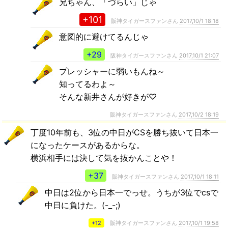
兄ちゃん、「づらい」じゃ
+101
阪神タイガースファンさん
2017,10/1 18:18
意図的に避けてるんじゃ
+29
阪神タイガースファンさん
2017,10/1 21:07
プレッシャーに弱いもんね～
知ってるわよ～
そんな新井さんが好きが♡
阪神タイガースファンさん
2017,10/2 18:19
丁度10年前も、3位の中日がCSを勝ち抜いて日本一
になったケースがあるからな。
横浜相手には決して気を抜かんことや！
+37
阪神タイガースファンさん
2017,10/1 18:11
中日は2位から日本一でっせ。うちが3位でcsで
中日に負けた。(-_-;)
+12
阪神タイガースファンさん
2017,10/1 19:58