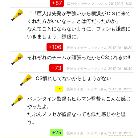
+87
阪神タイガースファンさん
2017,10/1 18:31
「『巨人は先発が手強いから横浜がＣＳに来て
くれた方がいいな～』とは何だったのか」
なんてことにならないように、ファンも謙虚に
いきましょう、謙虚に。
+106
阪神タイガースファンさん
2017,10/1 18:39
それぞれのチームが頑張ったからCS出れるの‼
+73
阪神タイガースファンさん
2017,10/1 18:49
CS慣れしてないからしょうがない
+9
阪神タイガースファンさん
2017,10/1 19:26
バレンタイン監督もヒルマン監督もこんな感じ
やったよ。
たぶんメッセが監督なっても似た感じやと思
う。
+25
阪神タイガースファンさん
2017,10/1 19:30