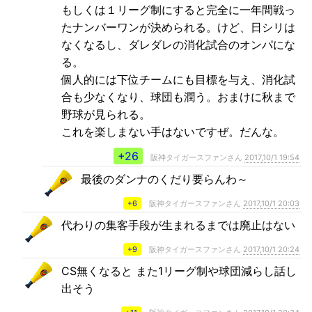
もしくは１リーグ制にすると完全に一年間戦っ
たナンバーワンが決められる。けど、日シリは
なくなるし、ダレダレの消化試合のオンパにな
る。
個人的には下位チームにも目標を与え、消化試
合も少なくなり、球団も潤う。おまけに秋まで
野球が見られる。
これを楽しまない手はないですぜ。だんな。
+26
阪神タイガースファンさん
2017,10/1 19:54
最後のダンナのくだり要らんわ～
+6
阪神タイガースファンさん
2017,10/1 20:03
代わりの集客手段が生まれるまでは廃止はない
+9
阪神タイガースファンさん
2017,10/1 20:24
CS無くなると また1リーグ制や球団減らし話し
出そう