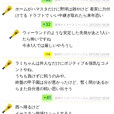
ホームがハマスタだけに野球は雑やけど 着実に力付
けてる ドラフトで いい中継ぎ取れたら来年恐い
+32
阪神タイガースファンさん
2017,10/1 18:39
ウィーランドのような安定した先発があと1人い
たら怖いですね
今永1人では厳しいやろうし
+14
阪神タイガースファンさん
2017,10/1 20:09
ラミちゃんは外人なだけにポジティブ＆強気なコメ
ントやね。
うちも負けずに戦うのみや。
終盤の甲子園は分が悪かったけど、暫く間があるか
らまた自分達の戦い思い出そう
+41
阪神タイガースファンさん
2017,10/1 18:45
西へ帰るけど
イースタン地域ひょっとすると