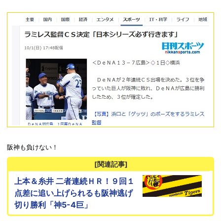
阪神も負けない！
[関連記事]
上本＆糸井 二者連続ＨＲ！９回１
点差に追い上げられるも阪神逃げ
切り勝利「神5-4巨」