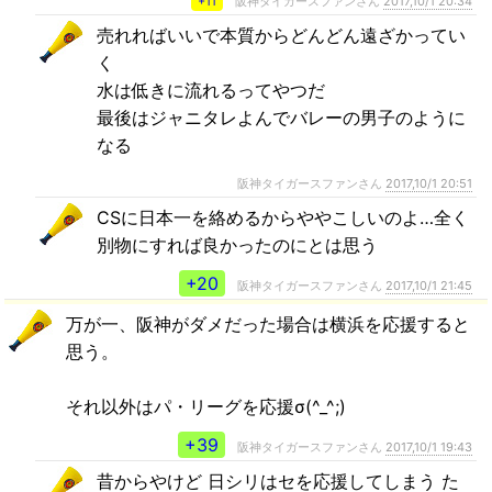
+11
阪神タイガースファンさん
2017,10/1 20:34
売れればいいで本質からどんどん遠ざかってい
く
水は低きに流れるってやつだ
最後はジャニタレよんでバレーの男子のように
なる
阪神タイガースファンさん
2017,10/1 20:51
CSに日本一を絡めるからややこしいのよ…全く
別物にすれば良かったのにとは思う
+20
阪神タイガースファンさん
2017,10/1 21:45
万が一、阪神がダメだった場合は横浜を応援すると
思う。
それ以外はパ・リーグを応援σ(^_^;)
+39
阪神タイガースファンさん
2017,10/1 19:43
昔からやけど 日シリはセを応援してしまう た