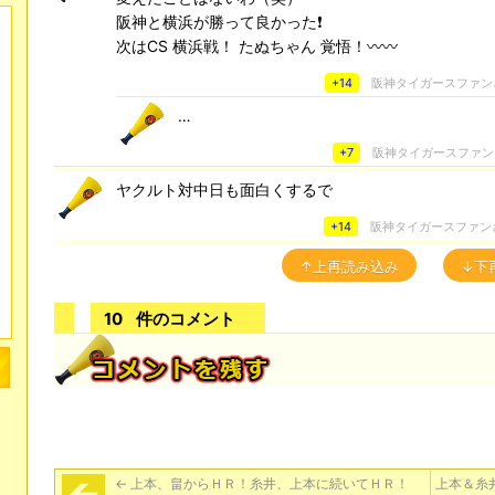
阪神と横浜が勝って良かった❗️
次はCS 横浜戦！ たぬちゃん 覚悟！〰〰
+14
阪神タイガースファン
…
+7
阪神タイガースファン
ヤクルト対中日も面白くするで
+14
阪神タイガースファン
↑上再読み込み
↓下
10
件のコメント
←
上本、畠からＨＲ！糸井、上本に続いてＨＲ！
上本＆糸