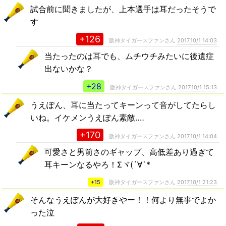
試合前に聞きましたが、上本選手は耳だったそうで
す
+126
阪神タイガースファンさん
2017,10/1 14:03
当たったのは耳でも、ムチウチみたいに後遺症
出ないかな？
+28
阪神タイガースファンさん
2017,10/1 15:13
うえぽん、耳に当たってキーンって音がしてたらし
いね。イケメンうえぽん素敵‥‥
+170
阪神タイガースファンさん
2017,10/1 14:04
可愛さと男前さのギャップ、高低差あり過ぎて
耳キーンなるやろ！Σヾ(´∀`*
+15
阪神タイガースファンさん
2017,10/1 21:23
そんなうえぽんが大好きやー！！何より無事でよか
った泣