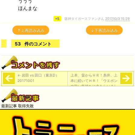
ううう
ほんまな
+5
阪神タイガースファンさん
2017,10/3 15:29
↑上再読み込み
↓下再読み込み
53
件のコメント
←
岩田 vs 田口（東京D）
上本、畠からＨＲ！糸井、上
20171001
本に続いてＨＲ！「ウエポン
の熱い気持ちに力もらいまし
た」
→
最新記事 取得失敗