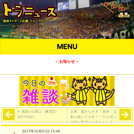
MENU
－ お知らせ －
←
岩田 vs 田口（東京D）
上本、畠からＨＲ！糸井、上
20171001
本に続いてＨＲ！「ウエポン
の熱い気持ちに力もらいまし
た」
→
2017年10月01日 13:46