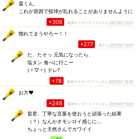
畠くん、
これが原因で投球が乱れることがありませんように
+308
阪神タイガースファンさん
2017,10/1 13:51
惚れてまうやろー！！
+277
虎さん
2017,10/1 13:51
た、たそっ 元気になったら、
塩タン 食べに行こー
(〃▽〃) テレ?
+78
阪神タイガースファンさん
2017,10/1 15:42
お方❤️
+248
阪神タイガースファンさん
2017,10/1 13:51
畠君、丁寧な言葉を使おうと頑張った結果
（？）なんかオモシロイ感じに…
ちょっと天然さんでカワイイ