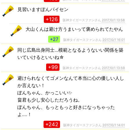
見習いますぽんパイセン
+126
阪神タイガースファンさん
2017,10/1 13:58
大山くんは避け方うまいって褒められてたやん
+27
阪神タイガースファンさん
2017,10/1 16:01
同じ広島出身同士…模範となるようないい関係を築
いていけるといいね☆
+99
阪神タイガースファンさん
2017,10/1 13:59
避けられなくてゴメンなんて本当に心の優しい人し
か言えない！
ぽんちゃん、かっこいい✨
畠君も少し安心しただろうね。
ぽんちゃん、もっともっと好きになっちゃった
よ‥‥！
+242
阪神タイガースファンさん
2017,10/1 14:01