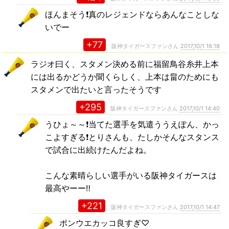
ほんまそう❗️真のレジェンドならあんなことしな
いでー
+77
阪神タイガースファンさん
2017,10/1 16:18
ラジオ曰く、スタメン決める前に福留鳥谷糸井上本
には出るかどうか聞くらしく、上本は畠のためにも
スタメンで出たいと言ったそうです
+295
阪神タイガースファンさん
2017,10/1 14:40
うひょ～～❗当てた選手を気遣ううえぽん、かっ
こよすぎる❗とりさんも、たしかそんなスタンス
で試合に出続けたんだよね。
こんな素晴らしい選手がいる阪神タイガースは
最高やーー‼
+221
阪神タイガースファンさん
2017,10/1 14:47
ポンウエカッコ良すぎ♡