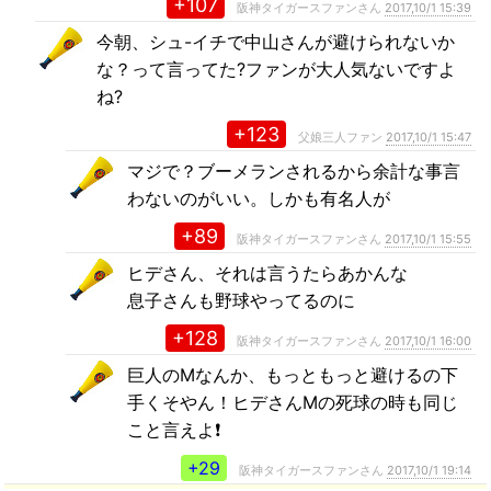
+107
阪神タイガースファンさん
2017,10/1 15:39
今朝、シュ-イチで中山さんが避けられないか
な？って言ってた?ファンが大人気ないですよ
ね?
+123
父娘三人ファン
2017,10/1 15:47
マジで？ブーメランされるから余計な事言
わないのがいい。しかも有名人が
+89
阪神タイガースファンさん
2017,10/1 15:55
ヒデさん、それは言うたらあかんな
息子さんも野球やってるのに
+128
阪神タイガースファンさん
2017,10/1 16:00
巨人のMなんか、もっともっと避けるの下
手くそやん！ヒデさんMの死球の時も同じ
こと言えよ❗️
+29
阪神タイガースファンさん
2017,10/1 19:14