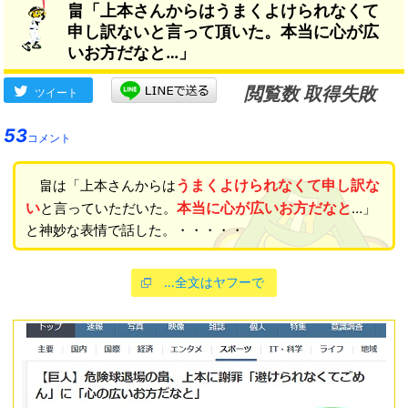
畠「上本さんからはうまくよけられなくて
申し訳ないと言って頂いた。本当に心が広
いお方だなと…」
閲覧数 取得失敗
ツイート
53
コメント
うまくよけられなくて申し訳な
畠は「上本さんからは
い
本当に心が広いお方だなと
と言っていただいた。
…」
と神妙な表情で話した。・・・・・
…全文はヤフーで