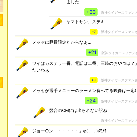
ました
+33
阪神タイガースファン
ヤマトサン、ステキ
+7
阪神タイガースファン
メッセは豚骨限定だからなぁ…
+21
阪神タイガースファン
ワイはカステラ一番、電話は二番、三時のおやつは？
たいわぁ
+8
阪神タイガースファン
メッセが選手メニューのラーメン食べてる映像は一応
+24
阪神タイガースファン
競合のCMには出られない訳ね
阪神タイガースファン
ジョー○ン「・・・・・」φ(．．)ﾒﾓﾒﾓ