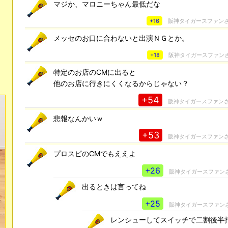
マジか、マロニーちゃん最低だな
+16
阪神タイガースファン
メッセのお口に合わないと出演ＮＧとか。
+18
阪神タイガースファン
特定のお店のCMに出ると
他のお店に行きにくくなるからじゃない？
+54
阪神タイガースファン
悲報なんかいｗ
+53
阪神タイガースファン
プロスピのCMでもええよ
+26
阪神タイガースファン
出るときは言ってね
+25
阪神タイガースファン
レンシューしてスイッチで二割後半