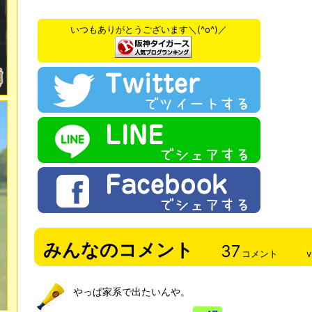
いつもありがとうございます＼(^o^)／
みんなのコメント
37
コメント
v
やっぱ家系で出たいんや。