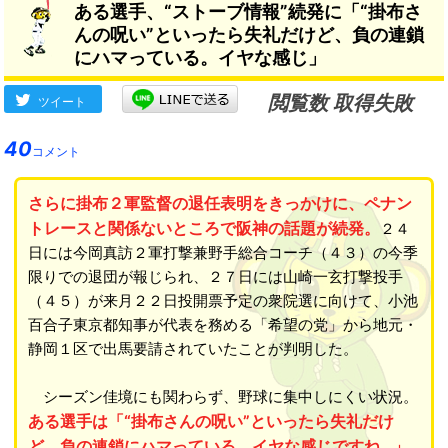
ある選手、“ストーブ情報”続発に「“掛布さ
んの呪い”といったら失礼だけど、負の連鎖
にハマっている。イヤな感じ」
閲覧数 取得失敗
ツイート
40
コメント
さらに掛布２軍監督の退任表明をきっかけに、ペナン
トレースと関係ないところで阪神の話題が続発。
２４
日には今岡真訪２軍打撃兼野手総合コーチ（４３）の今季
限りでの退団が報じられ、２７日には山崎一玄打撃投手
（４５）が来月２２日投開票予定の衆院選に向けて、小池
百合子東京都知事が代表を務める「希望の党」から地元・
静岡１区で出馬要請されていたことが判明した。
シーズン佳境にも関わらず、野球に集中しにくい状況。
ある選手は「“掛布さんの呪い”といったら失礼だけ
ど、負の連鎖にハマっている。イヤな感じですね…」