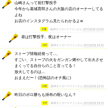
山崎さんって前打撃投手
今年から葛城育郎さんの大阪の店のオーナーしてる
よね
お店のインスタグラム見たらわかるよw
+16
阪神タイガースファンさん
2017,9/29 23:00
昼は打撃投手、夜はオーナー
+17
阪神タイガースファンさん
2017,9/29 23:10
ストーブ情報続発って…、
すごい、ストーブの火をガンガン燃やして出火させ
まくってる自分らのこと言ってる！
放火してるのは…
おまえだー！(恐怖話のオチ風に)
+10
阪神タイガースファンさん
2017,9/29 23:13
昨日のボロ勝ちも掛布の呪いなん？
+11
阪神タイガースファンさん
2017,9/29 23:13