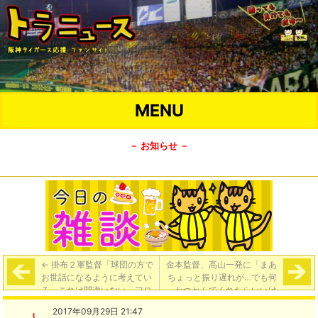
MENU
－ お知らせ －
←
掛布２軍監督「球団の方で
金本監督、高山一発に「まあ
お世話になるように考えてい
ちょっと振り遅れが…でも何
る。これは間違いない。フロ
かつかんでくれたらいいけ
ントサイドから見える野球は
ど。きっかけになるのであれ
2017年09月29日 21:47
非常に興味がある」
ば」
→