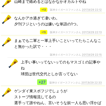
山崎まで絡めるとはなかなかオカルトやね
+13
阪神タイガースファンさん
2017,9/29 22:12
なんかアホ過ぎて凄いわ。
夕刊フジというのは嫌いな単語の1つ。
+15
阪神タイガースファンさん
2017,9/29 22:13
まぁでも二軍と一軍上手いこといってたらこんなこ
と無かった訳で・・・
阪神タイガースファンさん
2017,9/29 22:15
上手い事いってないってのもマスゴミの記事や
ね
球団は世代交代としか言ってない
+27
阪神タイガースファンさん
2017,9/29 22:33
ゲンダイ東スポフジでしょうが
ストーブ情報流してるの
選手って誰やねん、言いそうな奴一人も思い浮かば