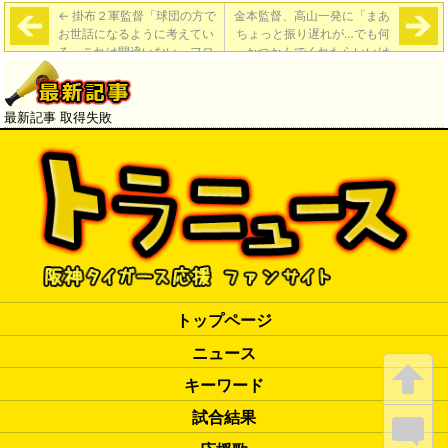
←
掛布２軍監督「球団の方で
金本監督、高山一発に「まあ
お世話になるように考えてい
ちょっと振り遅れが…でも何
る。これは間違いない。フロ
かつかんでくれたらいいけ
ントサイドから見える野球は
ど。きっかけになるのであれ
非常に興味がある」
ば」
→
最新記事 取得失敗
トップページ
ニュース
キーワード
試合結果