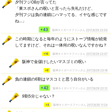
夕刊フジOBが言ってた
「東スポさんの呪いと言ったら失礼だけど、
夕刊フジは負の連鎖にハマってる、イヤな感じです
ね…」
+43
阪神タイガースファンさん
2017,9/29 22:03
この時期になると毎年のようにストーブ情報が続発
してますけど、それは一体何の呪いなんですかね？
+16
阪神タイガースファンさん
2017,9/29 22:07
阪神で金儲けしたいマスゴミの呪い
+6
阪神タイガースファンさん
2017,9/29 23:18
負の連鎖の6割はマスコミと思う自分がいる
+42
阪神タイガースファンさん
2017,9/29 22:12
9割5分じゃない？
+4
阪神タイガースファンさん
2017,9/30 11:24