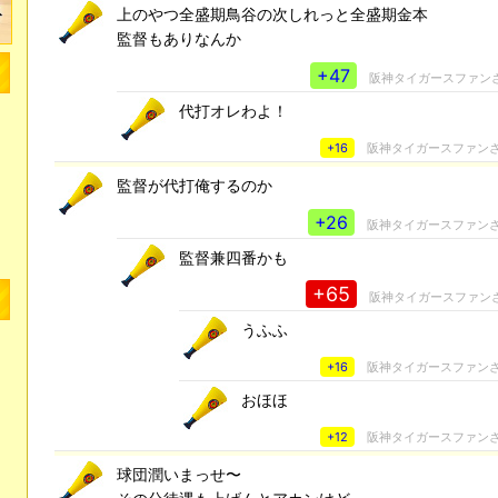
上のやつ全盛期鳥谷の次しれっと全盛期金本
監督もありなんか
+47
阪神タイガースファン
代打オレわよ！
+16
阪神タイガースファン
監督が代打俺するのか
+26
阪神タイガースファン
監督兼四番かも
+65
阪神タイガースファン
うふふ
+16
阪神タイガースファン
おほほ
+12
阪神タイガースファン
球団潤いまっせ〜