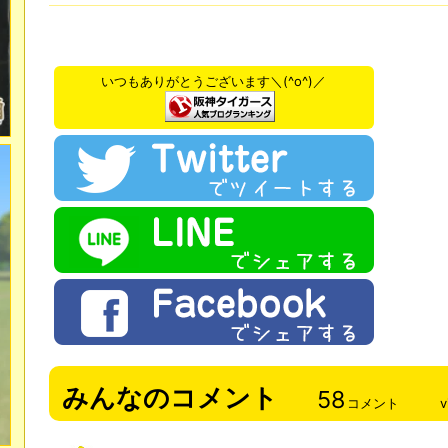
いつもありがとうございます＼(^o^)／
みんなのコメント
58
コメント
v