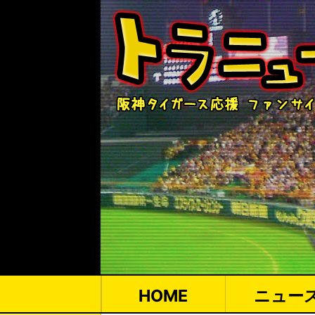
HOME
ニュー