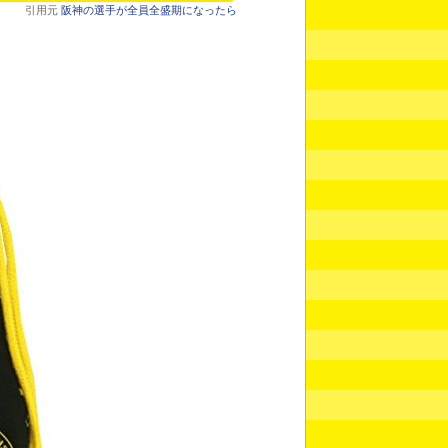
引用元
阪神の選手が全員全盛期になったら