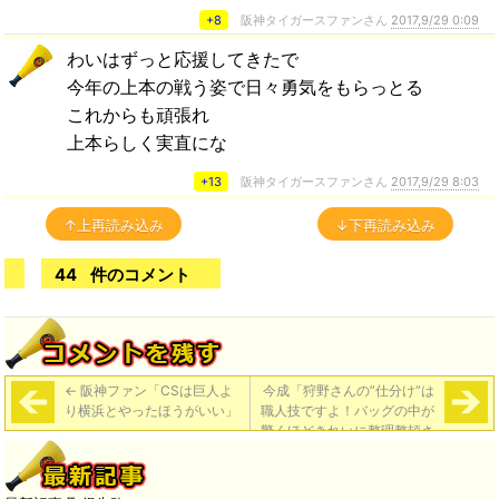
+8
阪神タイガースファンさん
2017,9/29 0:09
わいはずっと応援してきたで
今年の上本の戦う姿で日々勇気をもらっとる
これからも頑張れ
上本らしく実直にな
+13
阪神タイガースファンさん
2017,9/29 8:03
↑上再読み込み
↓下再読み込み
44
件のコメント
←
阪神ファン「CSは巨人よ
今成「狩野さんの”仕分け”は
り横浜とやったほうがいい」
職人技ですよ！バッグの中が
驚くほどきれいに整理整頓さ
れている」
→