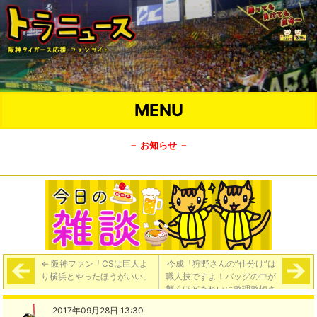
MENU
－ お知らせ －
←
阪神ファン「CSは巨人よ
今成「狩野さんの”仕分け”は
り横浜とやったほうがいい」
職人技ですよ！バッグの中が
驚くほどきれいに整理整頓さ
れている」
→
2017年09月28日 13:30