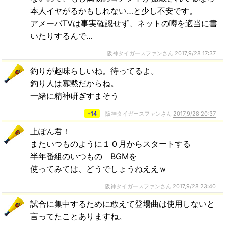
本人イヤがるかもしれない…と少し不安です。
アメーバTVは事実確認せず、ネットの噂を適当に書
いたりするんで…
阪神タイガースファンさん
2017,9/28 17:37
釣りが趣味らしいね。待ってるよ。
釣り人は寡黙だからね。
一緒に精神研ぎすまそう
+14
阪神タイガースファンさん
2017,9/28 20:37
上ぽん君！
またいつものように１０月からスタートする
半年番組のいつもの BGMを
使ってみては、どうでしょうねええｗ
阪神タイガースファンさん
2017,9/28 23:40
試合に集中するために敢えて登場曲は使用しないと
言ってたことありますね。