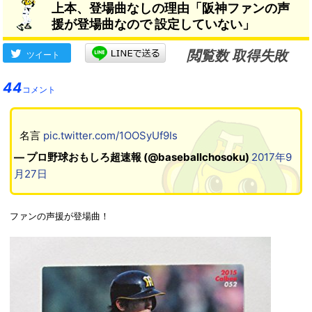
上本、登場曲なしの理由「阪神ファンの声
援が登場曲なので 設定していない」
閲覧数 取得失敗
ツイート
44
コメント
名言
pic.twitter.com/1OOSyUf9Is
— プロ野球おもしろ超速報 (@baseballchosoku)
2017年9
月27日
ファンの声援が登場曲！