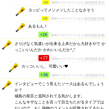
+11
阪神タイガースファンさん
2017,9/28 15:21
ヨッピってメソメソしたことなさそう
+11
阪神タイガースファンさん
2017,9/28 15:26
あるもん！
+26
阪神タイガースファンさん
2017,9/28 15:46
さりげなく気遣いが出来る上本だから大好きやで か
っこいいんだか かわいいんだか^_^
+77
阪神タイガースファンさん
2017,9/28 15:31
カッコいいし、可愛いい❤️
+36
阪神タイガースファンさん
2017,9/28 17:12
インタビューでこう答えたソースはあるんでしょう
か？
城島の発言と混同されてる気がします。
こんなキザなことを言って目立ちたがるタイプでは
ないので、もし偽物のコメントが拡散されてるなら