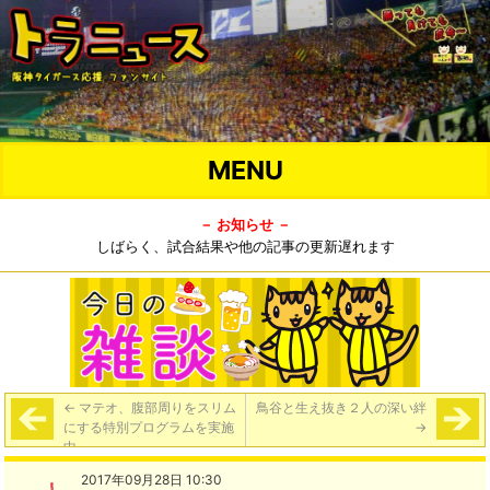
MENU
－ お知らせ －
しばらく、試合結果や他の記事の更新遅れます
←
マテオ、腹部周りをスリム
鳥谷と生え抜き２人の深い絆
にする特別プログラムを実施
→
中
2017年09月28日 10:30