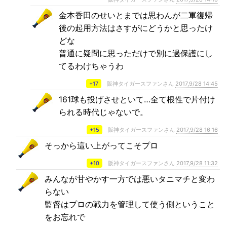
金本香田のせいとまでは思わんが二軍復帰
後の起用方法はさすがにどうかと思ったけ
どな
普通に疑問に思っただけで別に過保護にし
てるわけちゃうわ
+17
阪神タイガースファンさん
2017,9/28 14:45
161球も投げさせといて…全て根性で片付け
られる時代じゃないで。
+15
阪神タイガースファンさん
2017,9/28 16:16
そっから這い上がってこそプロ
+10
阪神タイガースファンさん
2017,9/28 11:32
みんなが甘やかす一方では悪いタニマチと変わ
らない
監督はプロの戦力を管理して使う側ということ
をお忘れで