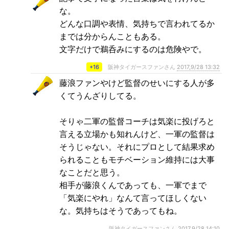
な。
どんな口調や表情、気持ちで言われてるか
までは分からんこともある。
文字だけで鵜呑みにするのは危険やで。
+16
阪神タイガースファンさん
2017,9/28 13:32
藤浪ファンやけど監督のせいにする人が多
くてうんざりしてる。
そりゃ二軍の監督コーチは気楽に投げろと
言える立場かも知れんけど、一軍の監督は
そうじゃない。それにプロとして結果求め
られることもモチベーション維持には大事
なことだと思う。
相手が藤浪くんであっても、一軍でまで
「気楽にやれ」なんて言ってほしくない
な。気持ちはそうであってもね。
阪神タイガースファンさん
2017,9/28 14:10