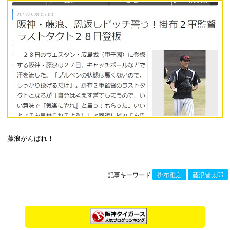
藤浪がんばれ！
記事キーワード
掛布雅之
藤浪晋太郎