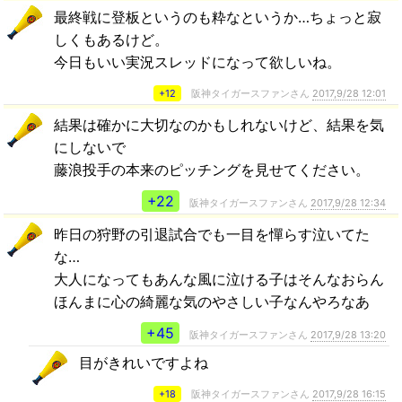
最終戦に登板というのも粋なというか…ちょっと寂
しくもあるけど。
今日もいい実況スレッドになって欲しいね。
+12
阪神タイガースファンさん
2017,9/28 12:01
結果は確かに大切なのかもしれないけど、結果を気
にしないで
藤浪投手の本来のピッチングを見せてください。
+22
阪神タイガースファンさん
2017,9/28 12:34
昨日の狩野の引退試合でも一目を憚らす泣いてた
な…
大人になってもあんな風に泣ける子はそんなおらん
ほんまに心の綺麗な気のやさしい子なんやろなあ
+45
阪神タイガースファンさん
2017,9/28 13:20
目がきれいですよね
+18
阪神タイガースファンさん
2017,9/28 16:15