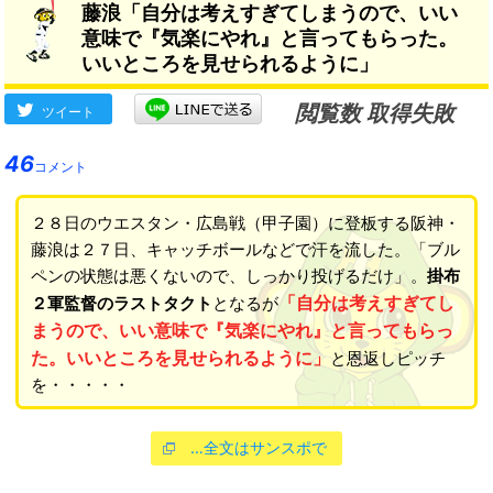
藤浪「自分は考えすぎてしまうので、いい
意味で『気楽にやれ』と言ってもらった。
いいところを見せられるように」
閲覧数 取得失敗
ツイート
46
コメント
２８日のウエスタン・広島戦（甲子園）に登板する阪神・
藤浪は２７日、キャッチボールなどで汗を流した。「ブル
ペンの状態は悪くないので、しっかり投げるだけ」。
掛布
「自分は考えすぎてし
２軍監督のラストタクト
となるが
まうので、いい意味で『気楽にやれ』と言ってもらっ
た。いいところを見せられるように」
と恩返しピッチ
を・・・・・
…全文はサンスポで