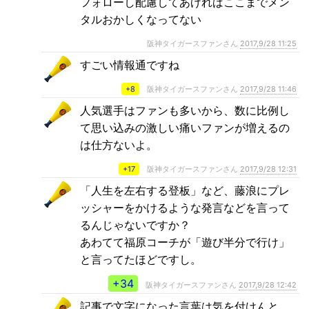
フォローし配慮してあげればここまでメン
タルおかしくなってない
阪神タイガースファンさん
2017,9/28 11:25
すごい情報通ですね
+8
阪神タイガースファンさん
2017,9/28 11:46
人気選手はファンも多いから、数に比例し
て思い込みの激しい痛いファンが増えるの
は仕方ないよ。
+17
阪神タイガースファンさん
2017,9/28 12:31
「人生を左右する登板」など、藤浪にプレ
ッシャーをかけるような発言などを言って
るんじゃないですか？
あわてて福原コーチが「遊び半分で行け」
と言ってたほどですし。
+34
阪神タイガースファンさん
2017,9/28 12:42
記事で文字になった言葉は気を付けんと