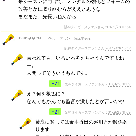
来シーズンに向けて、メンタルの強化とフォームの
改善とかに取り組む方がええと思うな
まだまだ、先長いねんから
阪神タイガースファンさん
2017,9/28 10:54
ID:NDFjMjk2M 「-30」（アカン） 完全非表示
阪神タイガースファンさん
2017,9/28 10:57
言われても、いろいろ考えちゃうんですよね
ー。
人間ってそういうもんです。
+21
阪神タイガースファンさん
2017,9/28 11:09
え？何を根拠に？
なんでもかんでも監督が潰したとか言いなや
+21
阪神タイガースファンさん
2017,9/28 11:09
藤浪に関しては金本香田の起用方が関係あ
ります