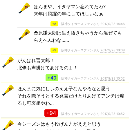
ほんまや、イタヤマン忘れてたわ?
来年は飛躍の年にしてほしいなぁ
+8
阪神タイガースファンさん
2017,9/28 14:46
桑原謙太朗は生え抜きちゃうから混ぜても
らえへんわな……
+9
阪神タイガースファンさん
2017,9/28 16:08
がんばれ晋太郎！
北條も声掛けてあげるのよ！
+40
阪神タイガースファンさん
2017,9/28 10:52
ほんまに気にしぃのええ子なんやろなと思う
それを隠そうとする発言だけとりあげてアンチは煽
るし可哀相やわ…
+94
阪神タイガースファンさん
2017,9/28 10:52
今シーズンはもう投げん方がええと思う