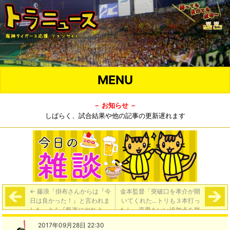
MENU
－ お知らせ －
しばらく、試合結果や他の記事の更新遅れます
←
藤浪「掛布さんからは『今
金本監督「突破口を孝介が開
日は良かった！』と言われま
いてくれた…トリも３本打っ
した…よく『気楽にやれよ』
たし、嘉男もいい追加点を挙
と言ってもらっていた。そう
げてくれた。あの３人です
2017年09月28日 22:30
いう空気をつくってもらって
ね、ウチは」
→