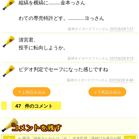
縦縞を横縞に………金本っさん
わての専売特許どす。…………ヨっさん
阪神タイガースファンさん
2017,9/29 1:27
清宮君、
投手に転向しようか。
阪神タイガースファンさん
2017,9/29 9:13
ビデオ判定でセーフになった感じですね
阪神タイガースファンさん
2017,9/29 9:48
↑上再読み込み
↓下再読み込み
47
件のコメント
←
藤浪「掛布さんからは『今
金本監督「突破口を孝介が開