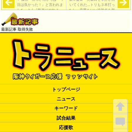
日は良かった！』と言われま
いてくれた…トリも３本打っ
した…よく『気楽にやれよ』
たし、嘉男もいい追加点を挙
と言ってもらっていた。そう
げてくれた。あの３人です
いう空気をつくってもらって
ね、ウチは」
→
ありがたかった」
最新記事 取得失敗
トップページ
ニュース
キーワード
試合結果
応援歌