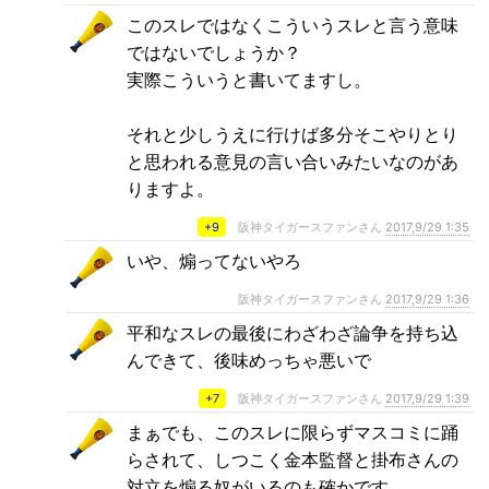
このスレではなくこういうスレと言う意味
ではないでしょうか？
実際こういうと書いてますし。
それと少しうえに行けば多分そこやりとり
と思われる意見の言い合いみたいなのがあ
りますよ。
+9
阪神タイガースファンさん
2017,9/29 1:35
いや、煽ってないやろ
阪神タイガースファンさん
2017,9/29 1:36
平和なスレの最後にわざわざ論争を持ち込
んできて、後味めっちゃ悪いで
+7
阪神タイガースファンさん
2017,9/29 1:39
まぁでも、このスレに限らずマスコミに踊
らされて、しつこく金本監督と掛布さんの
対立を煽る奴がいるのも確かです。