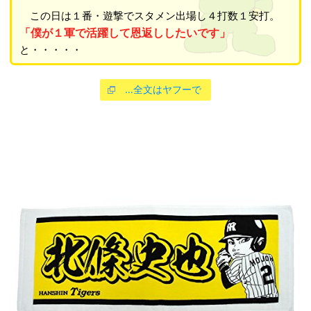
この日は１番・遊撃でスタメン出場し４打数１安打。
「僕が１軍で活躍して恩返ししたいです」
と・・・・・
…全文はヤフーで