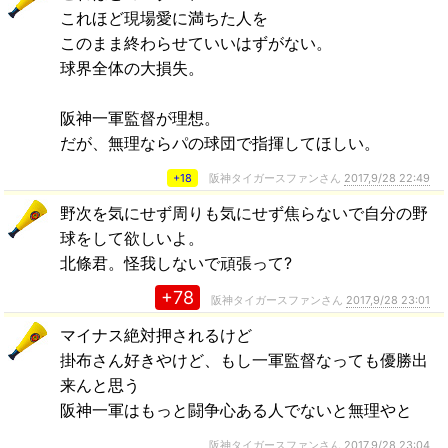
これほど現場愛に満ちた人を
このまま終わらせていいはずがない。
球界全体の大損失。
阪神一軍監督が理想。
だが、無理ならパの球団で指揮してほしい。
+18
阪神タイガースファンさん
2017,9/28 22:49
野次を気にせず周りも気にせず焦らないで自分の野
球をして欲しいよ。
北條君。怪我しないで頑張って?
+78
阪神タイガースファンさん
2017,9/28 23:01
マイナス絶対押されるけど
掛布さん好きやけど、もし一軍監督なっても優勝出
来んと思う
阪神一軍はもっと闘争心ある人でないと無理やと
阪神タイガースファンさん
2017,9/28 23:04