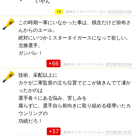
いやん
+9
阪神タイガースファンさん
2017,9/29 0:06
この時期一軍にいなかった事は、残念だけど掛布さ
んからのエール。
絶対にいつかミスタータイガースになって欲しい。
北條選手。
ガンバレ！
+66
阪神タイガースファンさん
2017,9/28 23:04
技術、采配以上に
カケが二軍監督の立ち位置でどこが抜きんでて凄か
ったかのは
選手各々にある悩み、苦しみを
腐らずに、選手自ら前向きに取り組める様導いたカ
ウンリングの
功績だろ！
+57
阪神タイガースファンさん
2017,9/28 23:22