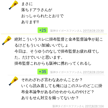
まさに
落ちドアラさんが
おっしゃられたとおりで
あります‼
+25
阪神タイガースファンさん
2017,9/28 23:30
絶対こういうスレに掛布監督と金本監督論争が起こ
るけどもういい加減いいでしょ
今日は、そうゆうのなしで掛布監督お疲れ様でし
た。だけでいいと思います。
掛布監督これからも阪神に携わってくれるし
+35
阪神タイガースファンさん
2017,9/28 23:54
それわざわざ言わなあかんことか？
いくら読み直しても俺にはこのスレのどこに掛
布金本論争があるのかわからんのやけど？
ありもせん対立を煽ってないか？
阪神タイガースファンさん
2017,9/29 1:04