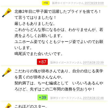
+10
阪神タイガースファンさん
2017,9/29 9:09
北條2年目に甲子園で活躍したプライドを捨てろ！
て言うてはりましたな！
厳しさもありましたな。
これからどんな形になるかは、わかりませんが、若
虎をよろしくお願いします。
ユニホーム姿でなくともジャージ姿でよいのでお願
いします。
鳴尾浜でまた会いたいです。
+87
阪神タイガースファンさん
2017,9/28 22:39
こだわりの塊が掛布さんであり、自分の信じる美学
を貫くのが掛布さんなんや。
契約満了は、ちーむ編成として いろいろあるんや
ろけど、先ずはこの二年間の激務を労おうや！
+39
阪神タイガースファンさん
2017,9/28 22:48
これほどのスター、