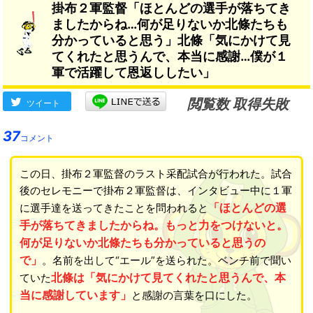
掛布２軍監督「ほとんどの選手が落ちてき
りがたかった」
→
ましたからね…何が足りないか北條たちも
分かっていると思う」北條「気にかけて見
てくれたと思うんで、本当に感謝…僕が１
軍で活躍して恩返ししたい」
閲覧数 取得失敗
ツイート
37
コメント
この日、掛布２軍監督のラスト采配試合が行われた。試合
後のセレモニーで掛布２軍監督は、インタビュー中に１軍
「ほとんどの選
に選手達を送ってきたことを問われると
手が落ちてきましたからね。もっと力をつけないと。
何が足りないか北條たちも分かっていると思うの
で」
。名前を出して“エール”を送られた。ベンチ前で聞い
北條は「気にかけて見てくれたと思うんで、本
ていた
当に感謝しています」
と感謝の言葉を口にした。