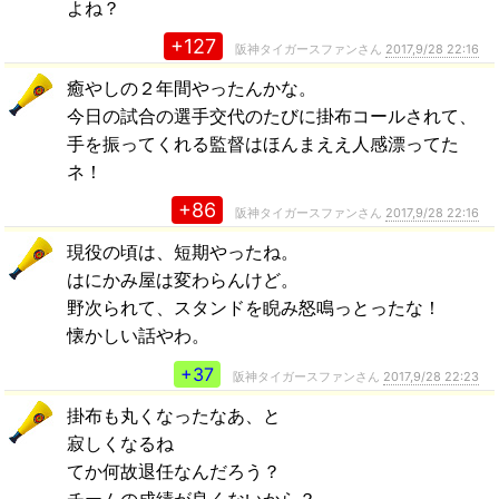
よね？
+127
阪神タイガースファンさん
2017,9/28 22:16
癒やしの２年間やったんかな。
今日の試合の選手交代のたびに掛布コールされて、
手を振ってくれる監督はほんまええ人感漂ってた
ネ！
+86
阪神タイガースファンさん
2017,9/28 22:16
現役の頃は、短期やったね。
はにかみ屋は変わらんけど。
野次られて、スタンドを睨み怒鳴っとったな！
懐かしい話やわ。
+37
阪神タイガースファンさん
2017,9/28 22:23
掛布も丸くなったなあ、と
寂しくなるね
てか何故退任なんだろう？
チームの成績が良くないから？