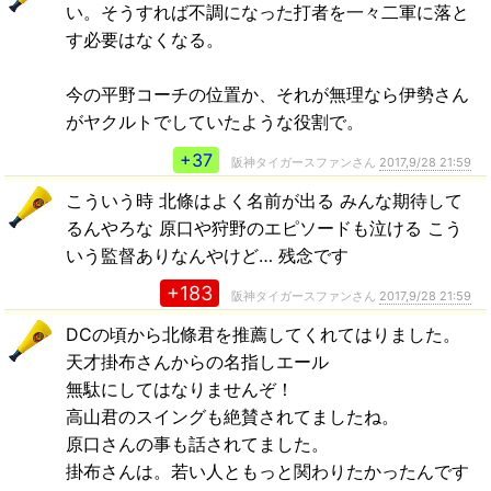
い。そうすれば不調になった打者を一々二軍に落と
す必要はなくなる。
今の平野コーチの位置か、それが無理なら伊勢さん
がヤクルトでしていたような役割で。
+37
阪神タイガースファンさん
2017,9/28 21:59
こういう時 北條はよく名前が出る みんな期待して
るんやろな 原口や狩野のエピソードも泣ける こう
いう監督ありなんやけど… 残念です
+183
阪神タイガースファンさん
2017,9/28 21:59
DCの頃から北條君を推薦してくれてはりました。
天才掛布さんからの名指しエール
無駄にしてはなりませんぞ！
高山君のスイングも絶賛されてましたね。
原口さんの事も話されてました。
掛布さんは。若い人ともっと関わりたかったんです