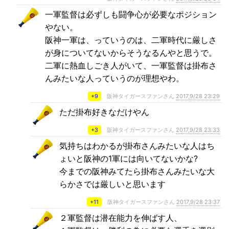
一軍監督は必ずしも闘争心が必要なポジション
やない。
阪神一軍は、っていうのは、二軍時代に厳しさ
が身についてないからそうなるんやと思うで。
二軍に熱血しごき人がいて、一軍監督は掛布さ
んみたいな人っていうのが理想やわ。
+9
阪神タイガースファンさん
2017,9/28 23:29
ただ掛布好きなだけやん
+3
阪神タイガースファンさん
2017,9/28 23:33
気持ちはわかるが掛布さんみたいな人はち
ょいと阪神の1軍には向いてないかな?
今までの阪神みてたら掛布さんみたいな大
らかさでは厳しいと思います
+11
阪神タイガースファンさん
2017,9/28 23:37
２軍監督は潜在能力を伸ばす人、