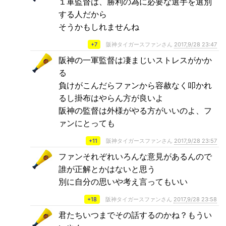
１軍監督は、勝利の為に必要な選手を選別
する人だから
そうかもしれませんね
+7
阪神タイガースファンさん
2017,9/28 23:47
阪神の一軍監督は凄まじいストレスがかか
る
負けがこんだらファンから容赦なく叩かれ
るし掛布はやらん方が良いよ
阪神の監督は外様がやる方がいいのよ、フ
ァンにとっても
+11
阪神タイガースファンさん
2017,9/28 23:57
ファンそれぞれいろんな意見があるんので
誰が正解とかはないと思う
別に自分の思いや考え言ってもいい
+18
阪神タイガースファンさん
2017,9/28 23:58
君たちいつまでその話するのかね？もうい