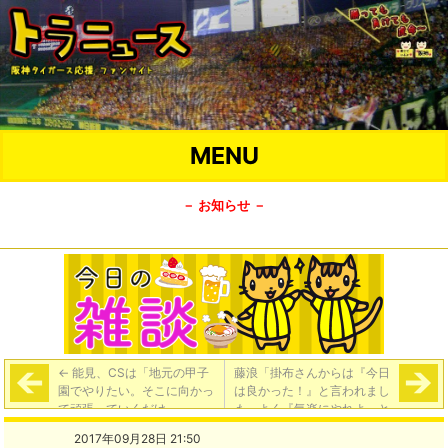
MENU
－ お知らせ －
←
能見、CSは「地元の甲子
藤浪「掛布さんからは『今日
園でやりたい。そこに向かっ
は良かった！』と言われまし
て頑張っていくだけ」
た…よく『気楽にやれよ』と
言ってもらっていた。そうい
2017年09月28日 21:50
う空気をつくってもらってあ