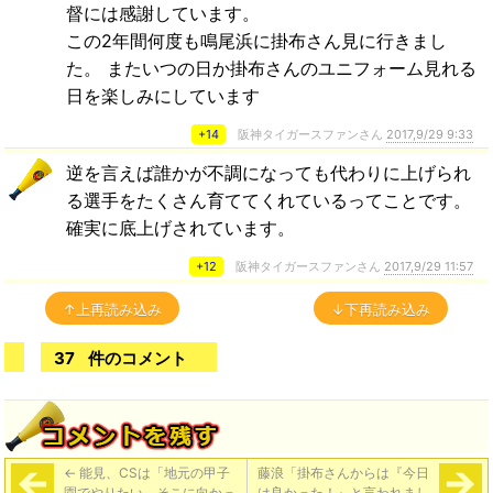
督には感謝しています。
この2年間何度も鳴尾浜に掛布さん見に行きまし
た。 またいつの日か掛布さんのユニフォーム見れる
日を楽しみにしています
+14
阪神タイガースファンさん
2017,9/29 9:33
逆を言えば誰かが不調になっても代わりに上げられ
る選手をたくさん育ててくれているってことです。
確実に底上げされています。
+12
阪神タイガースファンさん
2017,9/29 11:57
↑上再読み込み
↓下再読み込み
37
件のコメント
←
能見、CSは「地元の甲子
藤浪「掛布さんからは『今日
園でやりたい。そこに向かっ
は良かった！』と言われまし