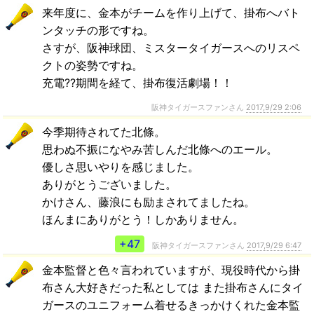
来年度に、金本がチームを作り上げて、掛布へバト
ンタッチの形ですね。
さすが、阪神球団、ミスタータイガースへのリスペ
クトの姿勢ですね。
充電??期間を経て、掛布復活劇場！！
阪神タイガースファンさん
2017,9/29 2:06
今季期待されてた北條。
思わぬ不振になやみ苦しんだ北條へのエール。
優しさ思いやりを感じました。
ありがとうございました。
かけさん、藤浪にも励まされてましたね。
ほんまにありがとう！しかありません。
+47
阪神タイガースファンさん
2017,9/29 6:47
金本監督と色々言われていますが、現役時代から掛
布さん大好きだった私としては また掛布さんにタイ
ガースのユニフォーム着せるきっかけくれた金本監