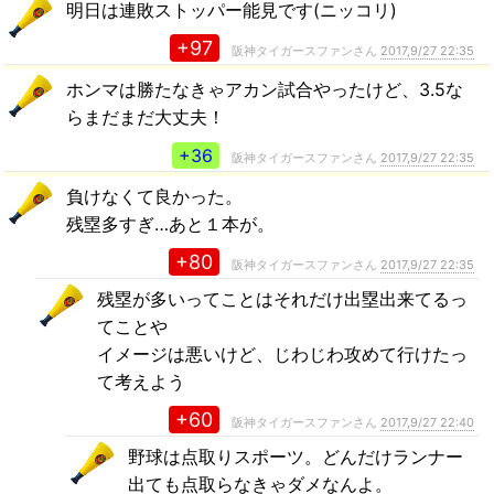
明日は連敗ストッパー能見です(ニッコリ)
+97
阪神タイガースファンさん
2017,9/27 22:35
ホンマは勝たなきゃアカン試合やったけど、3.5な
らまだまだ大丈夫！
+36
阪神タイガースファンさん
2017,9/27 22:35
負けなくて良かった。
残塁多すぎ…あと１本が。
+80
阪神タイガースファンさん
2017,9/27 22:35
残塁が多いってことはそれだけ出塁出来てるっ
てことや
イメージは悪いけど、じわじわ攻めて行けたっ
て考えよう
+60
阪神タイガースファンさん
2017,9/27 22:40
野球は点取りスポーツ。どんだけランナー
出ても点取らなきゃダメなんよ。