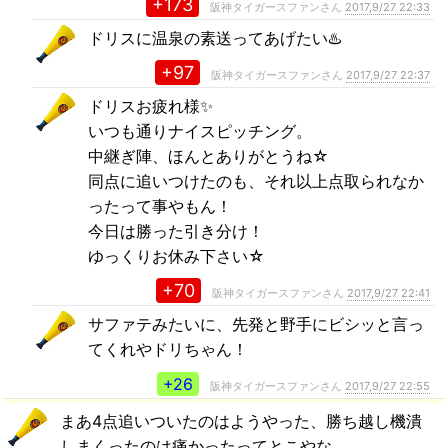
+173
阪神タイガースファンさん
2017,9/27 22:33
ドリスに温泉の素送ってあげたい♨️
+97
阪神タイガースファンさん
2017,9/27 22:37
ドリスお疲れ様✨
いつも通りナイスピッチング。
中継ぎ陣、ほんとありがとうね☆
同点に追いつけたのも、それ以上点取られなか
ったって事やもん！
今日は勝った引き分け！
ゆっくりお休み下さい☆
+70
阪神タイガースファンさん
2017,9/27 22:41
サファテみたいに、先発と野手にビシッと言っ
てくれやドリちゃん！
+26
阪神タイガースファンさん
2017,9/27 22:55
まあ4点追いついたのはようやった、勝ち越し機潰
しまくったのは痛かったってとこやな