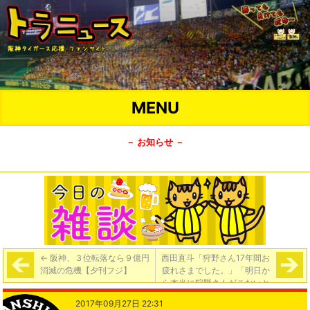
MENU
－ お知らせ －
←
阪神、３位転落なら９億円
西田直斗「狩野さん17年間お
消滅の危機【夕刊フジ】
疲れさまでした。」「明日か
ら本当に狩野さんがこないと
思うとまだへんな感じがしま
2017年09月27日 22:31
す。本当に寂しい。」
→