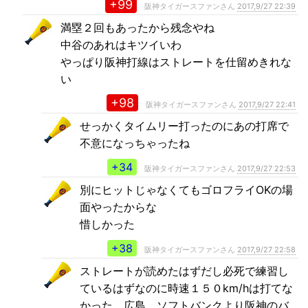
+99
阪神タイガースファンさん
2017,9/27 22:39
満塁２回もあったから残念やね
中谷のあれはキツイいわ
やっぱり阪神打線はストレートを仕留めきれな
い
+98
阪神タイガースファンさん
2017,9/27 22:41
せっかくタイムリー打ったのにあの打席で
不意になっちゃったね
+34
阪神タイガースファンさん
2017,9/27 22:53
別にヒットじゃなくてもゴロフライOKの場
面やったからな
惜しかった
+38
阪神タイガースファンさん
2017,9/27 22:58
ストレートが読めたはずだし必死で練習し
ているはずなのに時速１５０km/hは打てな
かった。広島、ソフトバンクより阪神のバ