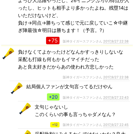
よっぴ大活躍やったし、26イニングぶりの得点が入
ったし、ヒットも相手より多かったよね。残塁14は
いただけないけど、
負け→同点→勝ちって感じで元に戻していこ☆中継
ぎ陣最強☆明日は勝ちます！（予言。?）
+75
阪神タイガースファンさん
2017,9/27 22:38
負けなくてよかったけどなんかすっきりしないな
采配も打線も何もかもイマイチだった
あと良太好きだからあの使われ方悲しかった
阪神タイガースファンさん
2017,9/27 22:38
結局個人ファンが文句言ってるだけやん
+20
阪神タイガースファンさん
2017,9/27 22:43
文句じゃないし
このくらいの事も言っちゃダメなん？
+12
阪神タイガースファンさん
2017,9/27 22:45
采配批判にみえるからではないかな？良太