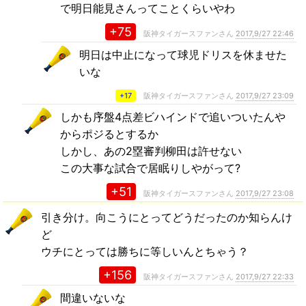
で明日能見さんってことくらいやわ
+75
阪神タイガースファンさん
2017,9/27 22:46
明日は中止になって球児ドリスを休ませた
いな
+17
阪神タイガースファンさん
2017,9/27 23:09
しかも序盤4点差ビハインドで追いついたんや
からポジるとするか
しかし、あの2塁審判柳田は許せない
この大事な試合で居眠りしやがって?
+51
阪神タイガースファンさん
2017,9/27 23:08
引き分け。向こうにとってどうだったのか知らんけ
ど
ウチにとっては勝ちに等しいんとちゃう？
+156
阪神タイガースファンさん
2017,9/27 22:33
間違いないな