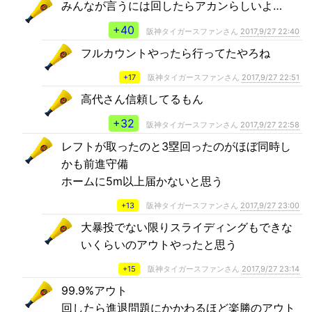
みんなが言うには回したらアカンらしいよ…
+40
阪神タイガースファンさん
2017,9/27 22:40
フルカウントやったら行ってたやろね
+17
阪神タイガースファンさん
2017,9/27 22:51
高代さん信頼してるもん
+32
阪神タイガースファンさん
2017,9/27 22:58
レフトが取ったのと3塁回ったのがほぼ同時し
かも前進守備
ホームに5m以上届かないと思う
+13
阪神タイガースファンさん
2017,9/27 23:00
大暴投でない限りスライディングもできな
いくらいのアウトやったと思う
+15
阪神タイガースファンさん
2017,9/27 23:14
99.9%アウト
回したら進退問題にかかわるほど楽勝のアウト