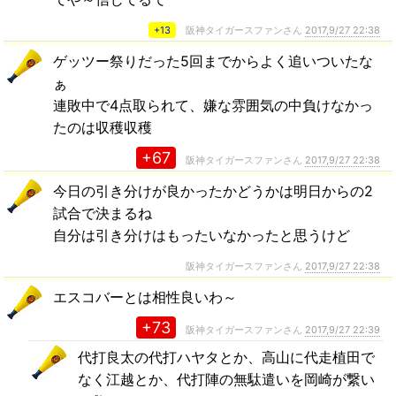
+13
阪神タイガースファンさん
2017,9/27 22:38
ゲッツー祭りだった5回までからよく追いついたな
ぁ
連敗中で4点取られて、嫌な雰囲気の中負けなかっ
たのは収穫収穫
+67
阪神タイガースファンさん
2017,9/27 22:38
今日の引き分けが良かったかどうかは明日からの2
試合で決まるね
自分は引き分けはもったいなかったと思うけど
阪神タイガースファンさん
2017,9/27 22:38
エスコバーとは相性良いわ～
+73
阪神タイガースファンさん
2017,9/27 22:39
代打良太の代打ハヤタとか、高山に代走植田で
なく江越とか、代打陣の無駄遣いを岡崎が繋い