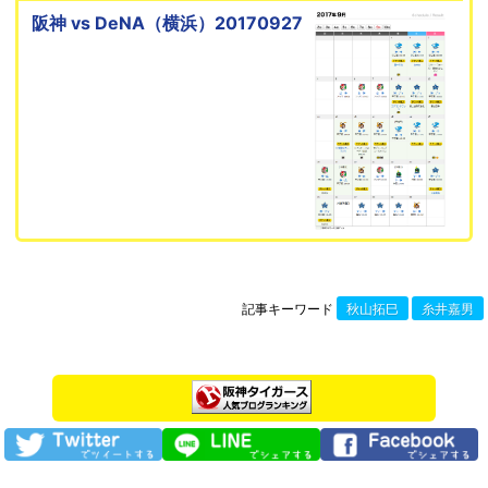
阪神 vs DeNA（横浜）20170927
記事キーワード
秋山拓巳
糸井嘉男