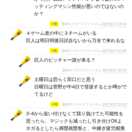
ッティングマシン性能が悪いのではないの
か？
+19
阪神タイガースファンさん
2017,9/27 23:03
４ゲーム差の中に３チームがいる
巨人は明日明後日試合ないから万全で来れるな
+15
阪神タイガースファンさん
2017,9/27 22:45
巨人のピッチャー誰が来る？
阪神タイガースファンさん
2017,9/27 22:51
土曜日は恐らく田口だと思う
日曜日は菅野が中4日で登坂するとか噂がで
てるけど
+15
阪神タイガースファンさん
2017,9/27 23:31
3-4から追い付けなくて競り負けてた可能性を
思ったら、マジックも減ったし引き分けOKよ
ネガるとしたら満塁残塁祭と、中継ぎ疲労困憊