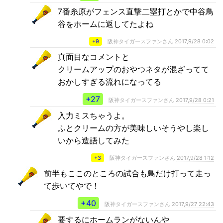
7番糸原がフェンス直撃二塁打とかで中谷鳥
谷をホームに返してたよね
+9
阪神タイガースファンさん
2017,9/28 0:02
真面目なコメントと
クリームアップのおやつネタが混ざってて
おかしすぎる流れになってる
+27
阪神タイガースファンさん
2017,9/28 0:21
入力ミスちゃうよ。
ふとクリームの方が美味しいそうやし楽し
いから造語してみた
+3
阪神タイガースファンさん
2017,9/28 1:12
前半もここのところの試合も鳥だけ打って走っ
て歩いてやで！
+40
阪神タイガースファンさん
2017,9/27 22:43
要するにホームランがないんや