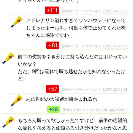
+111
阪神タイガースファンさん
2017,9/27 22:36
アドレナリン溢れすぎてワンバウンドになって
しまったボールを、何度も体で止めてくれた梅
ちゃんに感謝ですわ
+81
阪神タイガースファンさん
2017,9/27 22:56
前半の劣勢を引き分けに持ち込んだのはポジってい
いかな？
ただ、9回は流れで勝ち越せたかも知れなかったけ
ど。
+57
阪神タイガースファンさん
2017,9/27 22:36
あの世紀の大誤審が悔やまれるわ
+28
阪神タイガースファンさん
2017,9/27 23:12
もちろん勝って欲しかったですけど、前半の絶望的
な流れを考えると価値ある引き分けだったかなと思