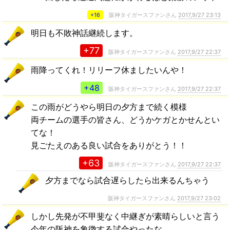
+16
阪神タイガースファンさん
2017,9/27 23:13
明日も不敗神話継続します。
+77
阪神タイガースファンさん
2017,9/27 22:37
雨降ってくれ！リリーフ休ましたいんや！
+48
阪神タイガースファンさん
2017,9/27 22:37
この雨がどうやら明日の夕方まで続く模様
両チームの選手の皆さん、どうかケガとかせんとい
てな！
見ごたえのある良い試合をありがとう！！
+63
阪神タイガースファンさん
2017,9/27 22:37
夕方までなら試合遅らしたら出来るんちゃう
阪神タイガースファンさん
2017,9/27 23:02
しかし先発が不甲斐なく中継ぎが素晴らしいと言う
今年の阪神を象徴する試合やったな