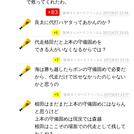
で救ってくれたわ。
+83
阪神タイガースファンさん
2017,9/27 22:45
良太に代打ハヤタってあかんのか？
+5
阪神タイガースファンさん
2017,9/27 23:03
代走植田だと上本の守備固めを
できる人がいなくなるからでは？
+7
阪神タイガースファンさん
2017,9/27 23:13
海は勝ち越したらポンの守備固めで必要だ
から、代走だけで出せなかったのじゃない
かと思うの
+5
阪神タイガースファンさん
2017,9/27 23:17
植田はまだまだ上本の守備固めにはならん
と思うけど
上本の守備固めは現況では森越
植田はここぞの場面での代走として残して
たんやろ