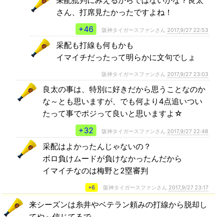
さん、打席見たかったですよね！
+46
阪神タイガースファンさん
2017,9/27 22:53
采配も打線も何もかも
イマイチだったって明らかに文句でしょ
阪神タイガースファンさん
2017,9/27 23:03
良太の事は、特別に好きだから思うことなのか
な～とも思いますが、でも何より4点追いつい
たって事でポジって良いと思いますよ☆
+32
阪神タイガースファンさん
2017,9/27 22:48
采配はよかったんじゃないの？
ボロ負けムードが負けなかったんだから
イマイチなのは梅野と2塁審判
+6
阪神タイガースファンさん
2017,9/27 23:17
来シーズンは糸井やベテラン頼みの打線から脱却し
てや～信じてるで