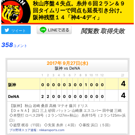
秋山序盤４失点。糸井６回２ラン＆９
回タイムリーで同点も延長引き分け。
阪神残塁１４「神4-4ディ」
閲覧数 取得失敗
ツイート
358
コメント
2017年 9月27日(水)
阪神 vs DeNA
1
2
3
4
5
6
7
8
9
10
11
12
計
4
阪神
0
0
0
0
0
3
0
0
1
0
0
0
4
DeNA
2
2
0
0
0
0
0
0
0
0
0
0
【阪神】 秋山 岩崎 桑原 高橋 マテオ 藤川 ドリス
【ＤｅＮＡ】 浜口 三上 砂田 パットン 山崎康 エスコバー 田中健 三嶋
◇本塁打 ロペス29号（２ラン127m=秋山） 糸井15号（２ラン125m=浜
口）
◇盗塁 梶谷（11回） ◇失策 糸井（４回） ◇暴投 浜口（５回）
プロ野球スコア速報 : nikkansports.com