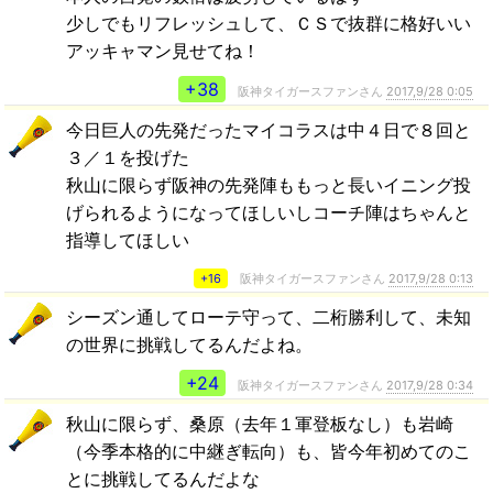
少しでもリフレッシュして、ＣＳで抜群に格好いい
アッキャマン見せてね！
+38
阪神タイガースファンさん
2017,9/28 0:05
今日巨人の先発だったマイコラスは中４日で８回と
３／１を投げた
秋山に限らず阪神の先発陣ももっと長いイニング投
げられるようになってほしいしコーチ陣はちゃんと
指導してほしい
+16
阪神タイガースファンさん
2017,9/28 0:13
シーズン通してローテ守って、二桁勝利して、未知
の世界に挑戦してるんだよね。
+24
阪神タイガースファンさん
2017,9/28 0:34
秋山に限らず、桑原（去年１軍登板なし）も岩崎
（今季本格的に中継ぎ転向）も、皆今年初めてのこ
とに挑戦してるんだよな