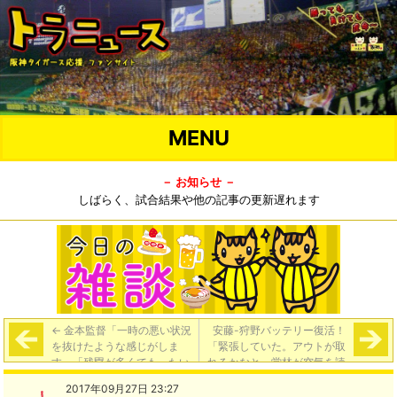
MENU
－ お知らせ －
しばらく、試合結果や他の記事の更新遅れます
←
金本監督「一時の悪い状況
安藤-狩野バッテリー復活！
を抜けたような感じがしま
「緊張していた。アウトが取
す」「残塁が多くてもったい
れるかなと。堂林が空気を読
ないところもあるんだけど、
んでくれて良かった」捕手狩
2017年09月27日 23:27
きょうは選手を褒めたいです
野の姿に「あの構えは懐かし