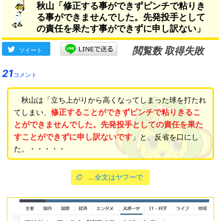
秋山「修正する事ができずピンチで粘りき
ね」
いな」
→
る事ができませんでした。先発投手として
の責任を果たす事ができずに申し訳ない」
閲覧数 取得失敗
ツイート
21
コメント
秋山は「立ち上がりから高くなってしまった球を打たれ
修正することができずピンチで粘りきるこ
てしまい、
とができませんでした。先発投手としての責任を果た
すことができずに申し訳ないです
」と、反省を口にし
た。・・・・・
…全文はヤフーで