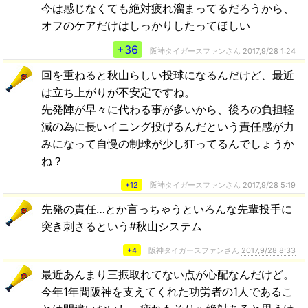
今は感じなくても絶対疲れ溜まってるだろうから、
オフのケアだけはしっかりしたってほしい
+36
阪神タイガースファンさん
2017,9/28 1:24
回を重ねると秋山らしい投球になるんだけど、最近
は立ち上がりが不安定ですね。
先発陣が早々に代わる事が多いから、後ろの負担軽
減の為に長いイニング投げるんだという責任感が力
みになって自慢の制球が少し狂ってるんでしょうか
ね？
+12
阪神タイガースファンさん
2017,9/28 5:19
先発の責任…とか言っちゃうといろんな先輩投手に
突き刺さるという#秋山システム
+4
阪神タイガースファンさん
2017,9/28 8:33
最近あんまり三振取れてない点が心配なんだけど。
今年1年間阪神を支えてくれた功労者の1人であるこ