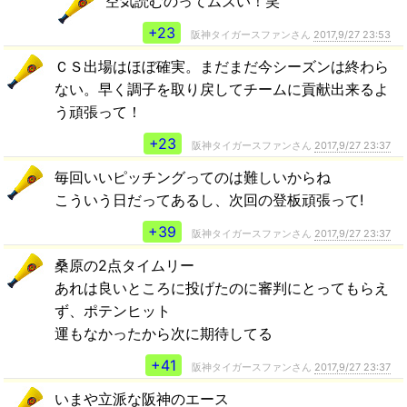
空気読むのってムズい！笑
+23
阪神タイガースファンさん
2017,9/27 23:53
ＣＳ出場はほぼ確実。まだまだ今シーズンは終わら
ない。早く調子を取り戻してチームに貢献出来るよ
う頑張って！
+23
阪神タイガースファンさん
2017,9/27 23:37
毎回いいピッチングってのは難しいからね
こういう日だってあるし、次回の登板頑張って!
+39
阪神タイガースファンさん
2017,9/27 23:37
桑原の2点タイムリー
あれは良いところに投げたのに審判にとってもらえ
ず、ポテンヒット
運もなかったから次に期待してる
+41
阪神タイガースファンさん
2017,9/27 23:37
いまや立派な阪神のエース