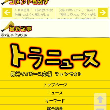
←
金本監督「一時の悪い状況
安藤-狩野バッテリー復活！
を抜けたような感じがしま
「緊張していた。アウトが取
す」「残塁が多くてもったい
れるかなと。堂林が空気を読
ないところもあるんだけど、
んでくれて良かった」捕手狩
きょうは選手を褒めたいです
野の姿に「あの構えは懐かし
ね」
いな」
→
最新記事 取得失敗
トップページ
ニュース
キーワード
試合結果