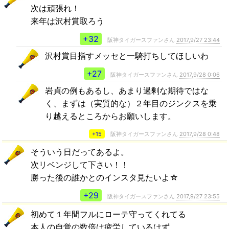
次は頑張れ！
来年は沢村賞取ろう
+32
阪神タイガースファンさん
2017,9/27 23:44
沢村賞目指すメッセと一騎打ちしてほしいわ
+27
阪神タイガースファンさん
2017,9/28 0:06
岩貞の例もあるし、あまり過剰な期待ではな
く、まずは（実質的な）２年目のジンクスを乗
り越えるところからお願いします。
+15
阪神タイガースファンさん
2017,9/28 0:48
そういう日だってあるよ。
次リベンジして下さい！！
勝った後の誰かとのインスタ見たいよ☆
+29
阪神タイガースファンさん
2017,9/27 23:55
初めて１年間フルにローテ守ってくれてる
本人の自覚の数倍は疲労しているはず