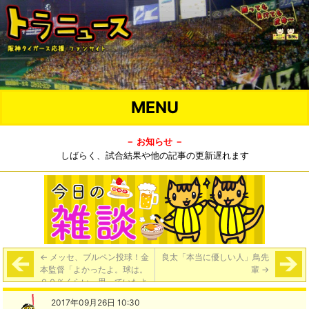
MENU
－ お知らせ －
しばらく、試合結果や他の記事の更新遅れます
←
メッセ、ブルペン投球！金
良太「本当に優しい人」鳥先
本監督「よかったよ。球は。
輩
→
９０％くらい。思っていたよ
り回復が早い」
2017年09月26日 10:30