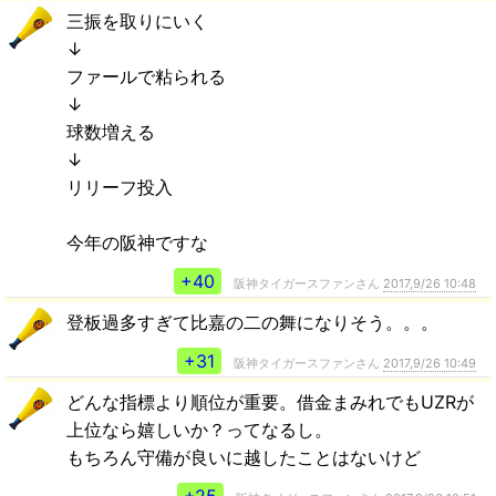
三振を取りにいく
↓
ファールで粘られる
↓
球数増える
↓
リリーフ投入
今年の阪神ですな
+40
阪神タイガースファンさん
2017,9/26 10:48
登板過多すぎて比嘉の二の舞になりそう。。。
+31
阪神タイガースファンさん
2017,9/26 10:49
どんな指標より順位が重要。借金まみれでもUZRが
上位なら嬉しいか？ってなるし。
もちろん守備が良いに越したことはないけど