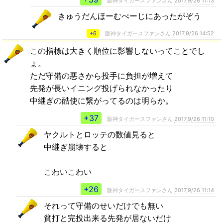
阪神タイガースファンさん
2017,9/26 11:13
きゅうだんほーむぺーじにあったがぞう
+6
阪神タイガースファンさん
2017,9/26 14:52
この指標は大きく順位に影響しないってことでし
ょ。
ただ守備の悪さから投手に負担が増えて
先発が長いイニング投げられなかったり
中継ぎの酷使に繋がってるのは明らか。
+37
阪神タイガースファンさん
2017,9/26 11:10
ヤクルトとロッテの数値見ると
中継ぎ崩壊すると
こわいこわい
+26
阪神タイガースファンさん
2017,9/26 11:14
それって守備のせいだけでも無い
貧打と完投出来る先発が居ないだけ