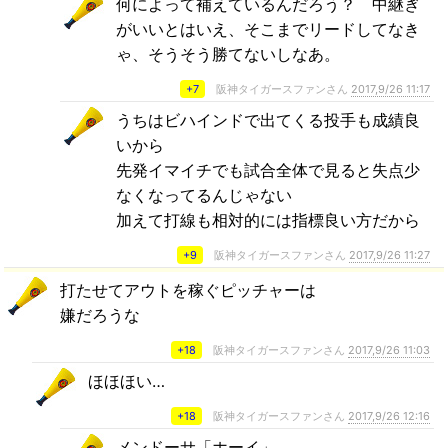
何によって補えているんだろう？ 中継ぎ
がいいとはいえ、そこまでリードしてなき
ゃ、そうそう勝てないしなあ。
+7
阪神タイガースファンさん
2017,9/26 11:17
うちはビハインドで出てくる投手も成績良
いから
先発イマイチでも試合全体で見ると失点少
なくなってるんじゃない
加えて打線も相対的には指標良い方だから
+9
阪神タイガースファンさん
2017,9/26 11:27
打たせてアウトを稼ぐピッチャーは
嫌だろうな
+18
阪神タイガースファンさん
2017,9/26 11:03
ほほほい…
+18
阪神タイガースファンさん
2017,9/26 12:16
メンドーサ「ホーイ」