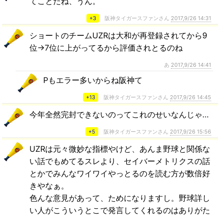
てことだね、うん。
+3
阪神タイガースファンさん
2017,9/26 14:31
ショートのチームUZRは大和が再登録されてから9
位→7位に上がってるから評価されとるのね
あ
2017,9/26 14:41
Pもエラー多いからね阪神て
+13
阪神タイガースファンさん
2017,9/26 14:45
今年全然完封できないのってこれのせいなんじゃ…
+5
阪神タイガースファンさん
2017,9/26 15:56
UZRは元々微妙な指標やけど、あんま野球と関係な
い話でもめてるスレより、セイバーメトリクスの話
とかでみんなワイワイやっとるのを読む方が数倍好
きやなぁ。
色んな意見があって、ためになりますし。野球詳し
い人がこういうとこで発言してくれるのはありがた