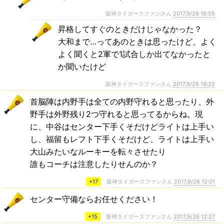
阪神タイガースファンさん
2017,9/26 18:55
昇格してすぐのときだけじゃなかった？
大和まで…ってあのときは思ったけど、よく
よく聞くと2軍で1試合しか出てなかったと
か聞いたけど
阪神タイガースファンさん
2017,9/26 19:22
首脳陣は内野手は全ての内野守れると思ったり、外
野手は外野残り2つ守れると思ってるからね。現
に、中谷はセンター下手くそだけどライトは上手い
し、福留もレフト下手くそだけど、ライトは上手い
大山みたいなルーキーを転々させたり
誰もコーチは注意したりせんのか？
+17
阪神タイガースファンさん
2017,9/26 12:01
センター守備ならお任せください！
+15
阪神タイガースファンさん
2017,9/26 12:27