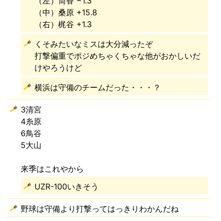
（左）筒香 −1.3
（中）桑原 +15.8
（右）梶谷 +1.3
くそみたいなミスは大分減ったぞ
打撃偏重でポジめちゃくちゃな他がおかしいだ
けやろうけど
横浜は守備のチームだった・・・？
3清宮
4糸原
6鳥谷
5大山
来季はこれやから
UZR-100いきそう
野球は守備より打撃ってはっきりわかんだね