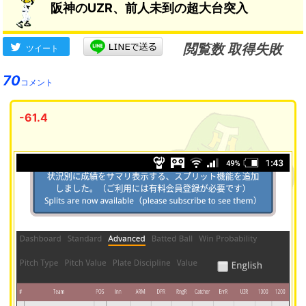
阪神のUZR、前人未到の超大台突入
閲覧数 取得失敗
ツイート
70
コメント
-61.4