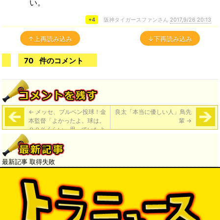
い。
+4
阪神タイガースファンさん
2017,9/26 20:13
↑上再読み込み
↓下再読み込み
70
件のコメント
←
メッセ、ブルペン投球！金
良太「本当に優しい人」鳥先
本監督「よかったよ。球は。
輩
→
９０％くらい。思っていたよ
り回復が早い」
最新記事 取得失敗