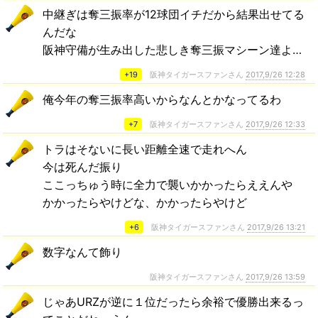
中継ぎは奪三振率が12球団イチだから結果出せてる
んだな
阪神守備が生み出した悲しき奪三振マシーン達よ…
+19
阪神タイガースファンさん
2017,9/26 12:28
俺今年の奪三振率高いからなんとかなってるわ
+7
阪神タイガースファンさん
2017,9/26 12:33
トラはそないに長い距離全速で走れへん
今は死んだ振り
ここっちゅう時に全力で襲いかかったらええんや
かかったらやけどな、かかったらやけど
+6
阪神タイガースファンさん
2017,9/26 13:21
数字なんて飾り
阪神タイガースファンさん
2017,9/26 13:59
じゃあURZが逆に１位だったら余裕で優勝出来るっ