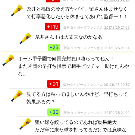
糸井と福留の冷え方ヤバイ。留さん休ませなく
て打率悪化したから休ませてあげて監督ー！！
+119
阪神タイガースファンさん
2017,9/25 21:05
糸井さん手は大丈夫なのかなあ
+25
阪神タイガースファンさん
2017,9/25 21:54
ホーム甲子園で何回完封負け喰らってねん！
また片岡の早打ち指示で相手ピッチャー助けたんや
な。
+91
阪神タイガースファンさん
2017,9/25 20:57
見てる方は粘ってほしいんやけど、早打ちって
効果あるの？
+30
阪神タイガースファンさん
2017,9/25 21:00
狙い球を絞ってるのであれば効果絶大
ただ単に来た球を打ってるだけでは意味な