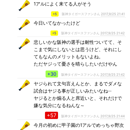
1アルによく来てる人がそう
+5
阪神タイガースファンさん
2017,9/25 21:41
今日いてなかったけど
+5
阪神タイガースファンさん
2017,9/25 21:42
悲しいかな阪神の選手は耐性ついてて、そ
こまで気にしないとは思うけど、それにし
てもなんのメリットもないよね。
ただヤジって憂さを晴らしたいだけやん
+30
阪神タイガースファンさん
2017,9/25 21:42
ヤジられて文句言えんとか、まるでダメな
試合はヤジる事が正しいみたいなね···
ヤジるとか煽る人と席近いと、それだけで
嫌な気分になるねんな～
+57
阪神タイガースファンさん
2017,9/25 21:44
今月の初めに甲子園の1アルでめっちゃ野次