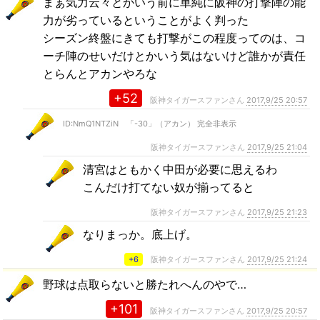
まぁ気力云々とかいう前に単純に阪神の打撃陣の能
力が劣っているということがよく判った
シーズン終盤にきても打撃がこの程度ってのは、コ
ーチ陣のせいだけとかいう気はないけど誰かが責任
とらんとアカンやろな
+52
阪神タイガースファンさん
2017,9/25 20:57
ID:NmQ1NTZiN 「-30」（アカン） 完全非表示
阪神タイガースファンさん
2017,9/25 21:04
清宮はともかく中田が必要に思えるわ
こんだけ打てない奴が揃ってると
阪神タイガースファンさん
2017,9/25 21:23
なりまっか。底上げ。
+6
阪神タイガースファンさん
2017,9/25 21:24
野球は点取らないと勝たれへんのやで…
+101
阪神タイガースファンさん
2017,9/25 20:57