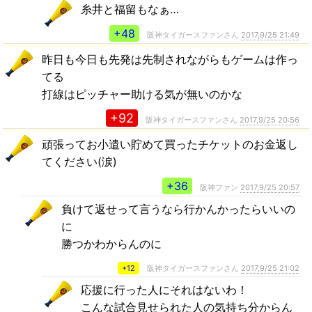
糸井と福留もなぁ…
+48
阪神タイガースファンさん
2017,9/25 21:49
昨日も今日も先発は先制されながらもゲームは作っ
てる
打線はピッチャー助ける気が無いのかな
+92
阪神タイガースファンさん
2017,9/25 20:56
頑張ってお小遣い貯めて買ったチケットのお金返し
てください(涙)
+36
阪神ファン
2017,9/25 20:57
負けて返せって言うなら行かんかったらいいの
に
勝つかわからんのに
+12
阪神タイガースファンさん
2017,9/25 21:02
応援に行った人にそれはないわ！
こんな試合見せられた人の気持ち分からん