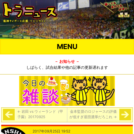
MENU
－ お知らせ －
しばらく、試合結果や他の記事の更新遅れます
←
岩田 vs ウィーランド（甲
金本監督のロジャースの評価
子園）20170925
が低すぎ退団濃厚だろこれ
→
2017年09月25日 19:52