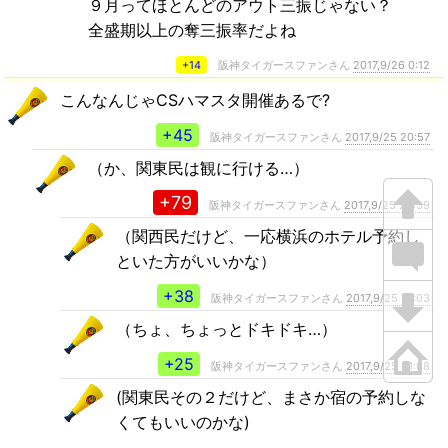
９月ってほとんどのアウト三振じゃない？
全盛期以上の奪三振率だよね
+14
阪神タイガースファンさん
2017,9/26 0:12
こんなんじゃCSハマスタ開催あるで?
+45
阪神タイガースファンさん
2017,9/25 20:57
（か、関東民は観に行ける…）
+79
阪神タイガースファンさん
2017,9/25 20:59
（関西民だけど、一応横浜のホテル予約し
といた方がいいかな）
+38
阪神タイガースファンさん
2017,9/25 21:03
（ちょ、ちょっとドキドキ…）
+25
阪神タイガースファンさん
2017,9/25 21:08
(関東民その２だけど、まさか宿の予約しな
くてもいいのかな)