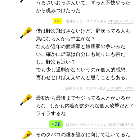
うるさいおっさんいて、ずっと不快やった
から睨みつけたった
+16
阪神タイガースファンさん
2017,9/25 21:57
僕は野次飛ばさないけど、野次ってる人も
気にならんから中立かな？
なんか近年の愛煙家と嫌煙家の争いみた
い。確かに煙草は自分にも周りにも害だ
し。野次も近い？
でも少し過剰かなというのが個人的感想。
言わせとけばええやんと思うこともある。
阪神タイガースファンさん
2017,9/25 21:58
最初から最後までヤジってる人とかいるか
らな…しかも内容が的外れな個人攻撃だとイ
ライラするね
+38
阪神タイガースファンさん
2017,9/25 22:11
そのタバコの煙を誰かに向けて吐いてるん