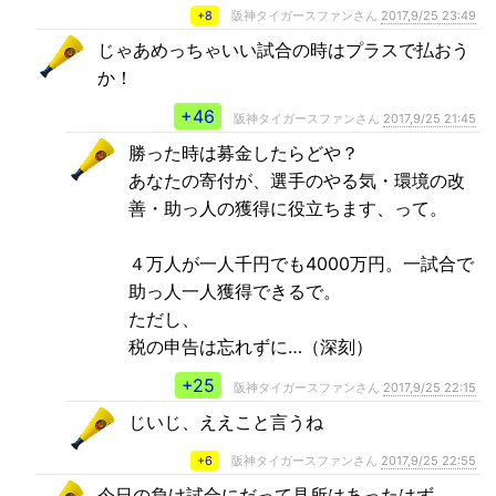
+8
阪神タイガースファンさん
2017,9/25 23:49
じゃあめっちゃいい試合の時はプラスで払おう
か！
+46
阪神タイガースファンさん
2017,9/25 21:45
勝った時は募金したらどや？
あなたの寄付が、選手のやる気・環境の改
善・助っ人の獲得に役立ちます、って。
４万人が一人千円でも4000万円。一試合で
助っ人一人獲得できるで。
ただし、
税の申告は忘れずに…（深刻）
+25
阪神タイガースファンさん
2017,9/25 22:15
じいじ、ええこと言うね
+6
阪神タイガースファンさん
2017,9/25 22:55
今日の負け試合にだって見所はあったはず。