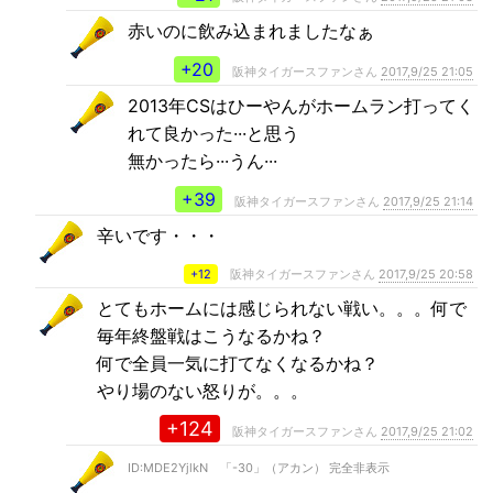
赤いのに飲み込まれましたなぁ
+20
阪神タイガースファンさん
2017,9/25 21:05
2013年CSはひーやんがホームラン打ってく
れて良かった···と思う
無かったら···うん···
+39
阪神タイガースファンさん
2017,9/25 21:14
辛いです・・・
+12
阪神タイガースファンさん
2017,9/25 20:58
とてもホームには感じられない戦い。。。何で
毎年終盤戦はこうなるかね？
何で全員一気に打てなくなるかね？
やり場のない怒りが。。。
+124
阪神タイガースファンさん
2017,9/25 21:02
ID:MDE2YjlkN 「-30」（アカン） 完全非表示