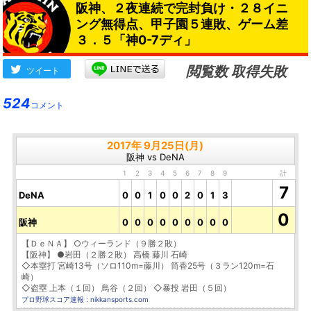
阪神、２夜連続で完封負け・２８イニ
ング無得点、甲子園５連敗、ゲーム差
３．５「神0-7ディ」
閲覧数 取得失敗
ツイート
524
コメント
2017年 9月25日(月)
阪神 vs DeNA
1
2
3
4
5
6
7
8
9
計
7
DeNA
0
0
1
0
0
2
0
1
3
0
阪神
0
0
0
0
0
0
0
0
0
【ＤｅＮＡ】 ○ウィーランド（９勝２敗）
【阪神】 ●岩田（２勝２敗） 高橋 藤川 石崎
◇本塁打 宮崎13号（ソロ110m=藤川） 筒香25号（３ラン120m=石
崎）
◇盗塁 上本（１回） 鳥谷（２回） ◇暴投 岩田（５回）
プロ野球スコア速報 : nikkansports.com