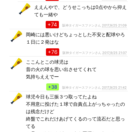
ええんやで、どうせこっちは0点やから抑え
ても一緒や
+74
阪神タイガースファンさん
2017,9/25 21:09
岡崎には悪いけどちょっとした不安と配球やろ
１日に２発はな
+76
阪神タイガースファンさん
2017,9/25 21:07
ここんとこの球児は
昔の火の球を思い出させてくれて
気持ちええでー
+38
阪神タイガースファンさん
2017,9/25 21:42
球児今日も三振３つ取ってたよね
不用意に投げた１球で自責点上がっちゃったの
は残念だけど
終盤でこれだけあげてくるのって流石だと思っ
てる