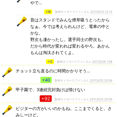
やで…
+18
阪神タイガースファンさん
2017,9/25 22:13
昔はスタンドでみんな煙草吸うとったから
なぁ。今では考えられんけど、電車の中と
かな。
野次も凄かったし。選手同士の野次も。
だから時代が変われば変わるやろ。あかん
もんは淘汰されてくよ。
+12
阪神タイガースファンさん
2017,9/26 1:08
チョット立ち直るのに時間かかりそう…
+40
阪神タイガースファンさん
2017,9/25 20:56
甲子園で、3連続完封負けは情けない
+92
阪神タイガースファンさん
2017,9/25 20:56
ビジターの方がいいのかもね。ここまでくると。さ
みしーけど。