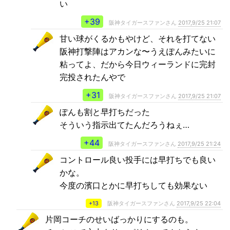
い
+39
阪神タイガースファンさん
2017,9/25 21:07
甘い球がくるかもやけど、それを打てない
阪神打撃陣はアカンな〜うえぽんみたいに
粘ってよ、だから今日ウィーランドに完封
完投されたんやで
+31
阪神タイガースファンさん
2017,9/25 21:07
ぽんも割と早打ちだった
そういう指示出てたんだろうねぇ…
+44
阪神タイガースファンさん
2017,9/25 21:24
コントロール良い投手には早打ちでも良い
かな。
今度の濱口とかに早打ちしても効果ない
+13
阪神タイガースファンさん
2017,9/25 22:04
片岡コーチのせいばっかりにするのも。