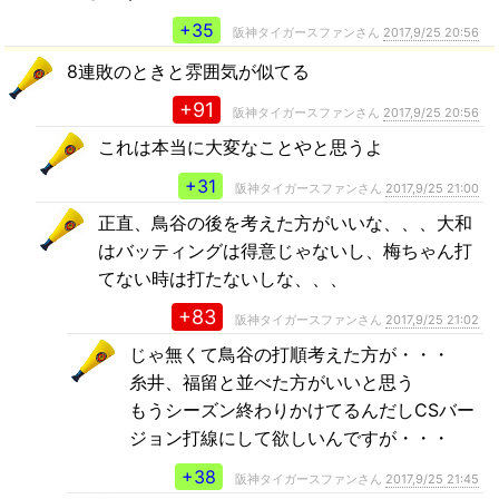
+35
阪神タイガースファンさん
2017,9/25 20:56
8連敗のときと雰囲気が似てる
+91
阪神タイガースファンさん
2017,9/25 20:56
これは本当に大変なことやと思うよ
+31
阪神タイガースファンさん
2017,9/25 21:00
正直、鳥谷の後を考えた方がいいな、、、大和
はバッティングは得意じゃないし、梅ちゃん打
てない時は打たないしな、、、
+83
阪神タイガースファンさん
2017,9/25 21:02
じゃ無くて鳥谷の打順考えた方が・・・
糸井、福留と並べた方がいいと思う
もうシーズン終わりかけてるんだしCSバー
ジョン打線にして欲しいんですが・・・
+38
阪神タイガースファンさん
2017,9/25 21:45