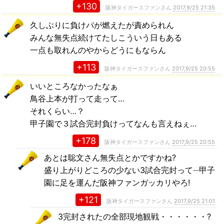
+130
阪神タイガースファンさん
2017,9/25 21:35
久しぶりに負けパが燃えたが責められん
みんな無失点続けてたしこういう日もある
一点も取れんのやからどうにもならん
+113
阪神タイガースファンさん
2017,9/25 20:55
いいところなかったなぁ
鳥谷上本が打って走って…
それくらい…？
甲子園で３試合完封負けってなんも言えねぇ…
+178
阪神タイガースファンさん
2017,9/25 20:55
あとは聡文さん無失点とかですかね?
盛り上がりどころの少ない3試合完封って···甲子
園に足を運んだ阪神ファンガッカリやろ!
+121
阪神タイガースファンさん
2017,9/25 21:01
3完封されたの全部現地観戦・・・・・・?