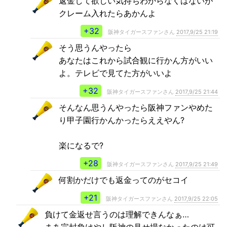
返金して欲しい気持ちわからなくはないが
クレーム入れたらあかんよ
+32
阪神タイガースファンさん
2017,9/25 21:19
そう思うんやったら
あなたはこれから試合観に行かん方がいい
よ。テレビで見てた方がいいよ
+32
阪神タイガースファンさん
2017,9/25 21:44
そんなん思うんやったら阪神ファンやめた
り甲子園行かんかったらええやん?
楽になるで?
+28
阪神タイガースファンさん
2017,9/25 21:49
何割かだけでも返金ってのがセコイ
+21
阪神タイガースファンさん
2017,9/25 22:05
負けて金返せ言うのは理解できんなぁ…
まあ完封負けやし阪神の見せ場なかったのは可