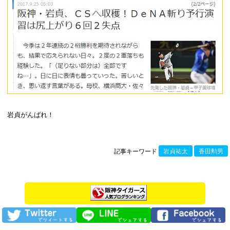
岩貞がんばれ！
記事キーワード
岩貞祐太
香田勲男