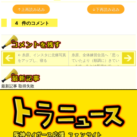
↑上再読み込み
↓下再読み込み
4
件のコメント
←
糸原、インスタに北條写真
糸原、全体練習合流へ「思っ
をアップし、寝る
ていたより（順調に）きてい
ます。あとは気持ちで」
→
最新記事 取得失敗