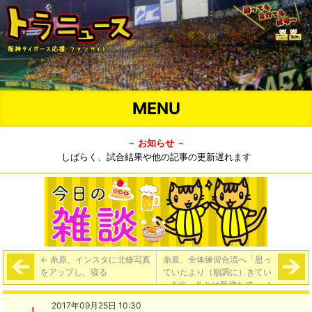
MENU
－ お知らせ －
しばらく、試合結果や他の記事の更新遅れます
←
糸原、インスタに北條写真
糸原、全体練習合流へ「思っ
をアップし、寝る
ていたより（順調に）きてい
ます。あとは気持ちで」
→
2017年09月25日 10:30