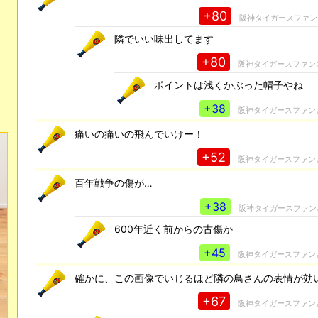
+80
阪神タイガースファン
隣でいい味出してます
+80
阪神タイガースファン
ポイントは浅くかぶった帽子やね
+38
阪神タイガースファン
痛いの痛いの飛んでいけー！
+52
阪神タイガースファン
百年戦争の傷が…
+38
阪神タイガースファン
600年近く前からの古傷か
+45
阪神タイガースファン
確かに、この画像でいじるほど隣の鳥さんの表情が効
+67
阪神タイガースファン