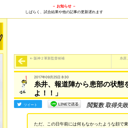
－ お知らせ －
しばらく、試合結果や他の記事の更新遅れます
←
阪神２軍新監督候補
糸原
2017年09月25日 8:30
糸井、報道陣から患部の状態
よ！！」
閲覧数 取得失敗
ツイート
ただ、この日午前には何もなかったような顔で