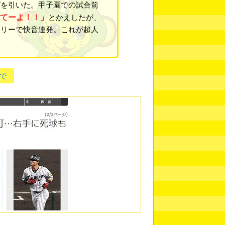
グを引いた。甲子園での試合前
いてーよ！！」
とかえしたが、
フリーで快音連発。これが超人
で