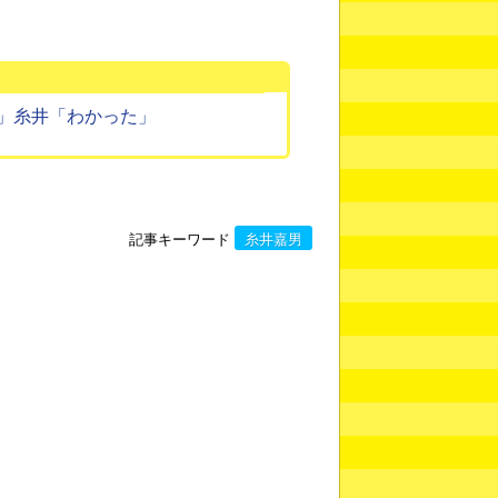
」糸井「わかった」
記事キーワード
糸井嘉男