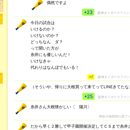
偶然ですよ
+23
阪神タイガースファン
今日の試合は
いけるのか？
いけないのか？
どっちなん ダ？
って聞いた方が
糸井にも優しいんだ！
いけなきゃ
代わりはなんぼでもいる！
+7
阪神タイガースファン
（そういや、帰りに大根買って来てってLINEきてたな
+25
阪神タイガースファン
糸井さん大根懐かしい〔 陽川〕
神奈川南西部の虎フ
だから早く２勝して甲子園開催決定してＣＳまで糸井