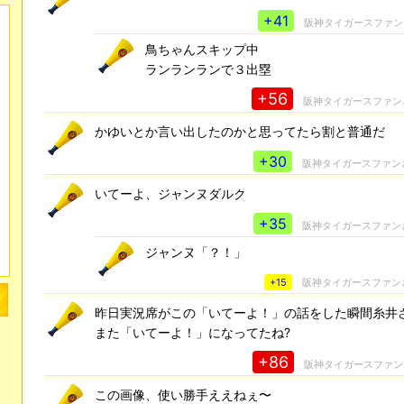
+41
阪神タイガースファン
鳥ちゃんスキップ中
ランランランで３出塁
+56
阪神タイガースファン
かゆいとか言い出したのかと思ってたら割と普通だ
+30
阪神タイガースファン
いてーよ、ジャンヌダルク
+35
阪神タイガースファン
ジャンヌ「？！」
+15
阪神タイガースファン
昨日実況席がこの「いてーよ！」の話をした瞬間糸井
また「いてーよ！」になってたね?
+86
阪神タイガースファン
この画像、使い勝手ええねぇ〜