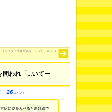
、インスタに北條写真をアップし、寝る
→
を問われ「…いてー
26
コメント
東京駅に姿をみせると新幹線で