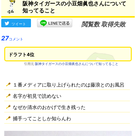
阪神タイガースの小豆畑眞也さんについて
こが一番心配だ」
→
知ってること
閲覧数 取得失敗
ツイート
27
コメント
ドラフト4位
引用元
阪神タイガースの小豆畑眞也さんについて知ってること
１番メディアに取り上げられたのは藤浪とのお風呂
名字が初見で読めない
なぜか清水のおかげで生き残った
捕手ってことしか知らんわ