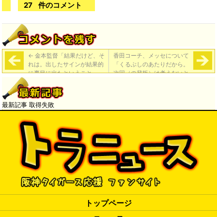
27
件のコメント
←
金本監督「結果だけど、そ
香田コーチ、メッセについて
れは。出したサインが結果的
「くるぶしのあたりだから。
に裏目に出たということ」
次回（の登板）は考えないと
いけないかも」金本監督「ま
だ詳しい報告はないけど、そ
こが一番心配だ」
→
最新記事 取得失敗
トップページ