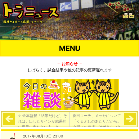
MENU
－ お知らせ －
しばらく、試合結果や他の記事の更新遅れます
←
金本監督「結果だけど、そ
香田コーチ、メッセについて
れは。出したサインが結果的
「くるぶしのあたりだから。
に裏目に出たということ」
次回（の登板）は考えないと
いけないかも」金本監督「ま
2017年08月10日 23:00
だ詳しい報告はないけど、そ