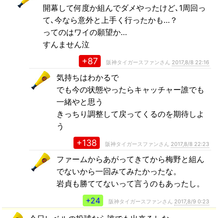
開幕して何度か組んでダメやったけど､1周回っ
て､今なら意外と上手く行ったかも…？
ってのはワイの願望か…
すんません泣
+87
阪神タイガースファンさん
2017,8/8 22:16
気持ちはわかるで
でも今の状態やったらキャッチャー誰でも
一緒やと思う
きっちり調整して戻ってくるのを期待しよ
う
+138
阪神タイガースファンさん
2017,8/8 22:23
ファームからあがってきてから梅野と組ん
でないから一回みてみたかったな。
岩貞も勝ててないって言うのもあったし。
+24
阪神タイガースファンさん
2017,8/9 0:23