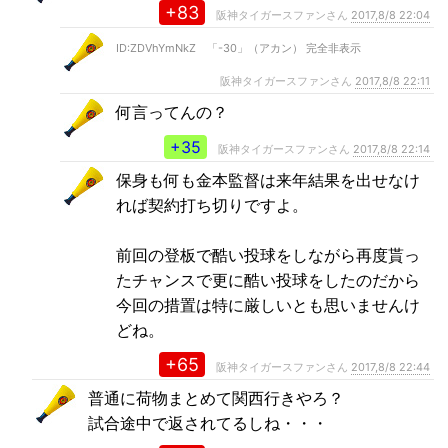
+83
阪神タイガースファンさん
2017,8/8 22:04
ID:ZDVhYmNkZ 「-30」（アカン） 完全非表示
阪神タイガースファンさん
2017,8/8 22:11
何言ってんの？
+35
阪神タイガースファンさん
2017,8/8 22:14
保身も何も金本監督は来年結果を出せなけ
れば契約打ち切りですよ。
前回の登板で酷い投球をしながら再度貰っ
たチャンスで更に酷い投球をしたのだから
今回の措置は特に厳しいとも思いませんけ
どね。
+65
阪神タイガースファンさん
2017,8/8 22:44
普通に荷物まとめて関西行きやろ？
試合途中で返されてるしね・・・