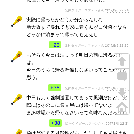
阪神タイガースファンさん
2017,8/8 22:24
実際に帰ったかどうか分からんしな
新大阪まで帰れても家に着くんが日付跨ぐなら
どっかに泊まって帰ってもええし
+23
阪神タイガースファンさん
2017,8/8 22:25
おそらく今日は泊まって明日の朝に帰るので
は。
今日のうちに帰る準備しなさいってことかなと
思う。
+36
阪神タイガースファンさん
2017,8/8 22:25
中日もよく強制送還してるって風潮だけど、実
際にはその日に名古屋には帰ってないよ
まあ球場から帰りなさいって意味なんだろうね
+38
阪神タイガースファンさん
2017,8/8 22:31
負けが消える可能性があったにしても見届けさ