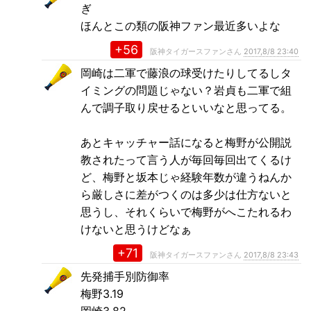
ぎ
ほんとこの類の阪神ファン最近多いよな
+56
阪神タイガースファンさん
2017,8/8 23:40
岡崎は二軍で藤浪の球受けたりしてるしタ
イミングの問題じゃない？岩貞も二軍で組
んで調子取り戻せるといいなと思ってる。
あとキャッチャー話になると梅野が公開説
教されたって言う人が毎回毎回出てくるけ
ど、梅野と坂本じゃ経験年数が違うねんか
ら厳しさに差がつくのは多少は仕方ないと
思うし、それくらいで梅野がへこたれるわ
けないと思うけどなぁ
+71
阪神タイガースファンさん
2017,8/8 23:43
先発捕手別防御率
梅野3.19
岡崎3.82