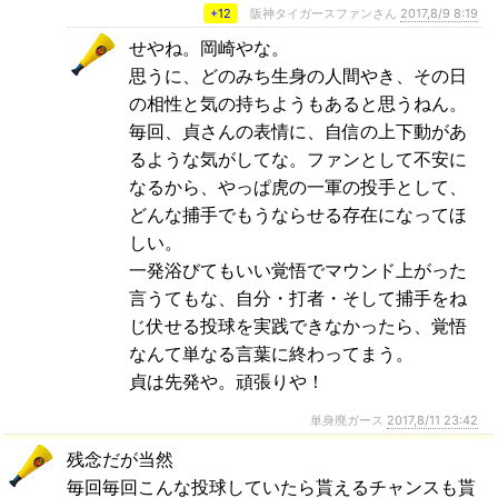
+12
阪神タイガースファンさん
2017,8/9 8:19
せやね。岡崎やな。
思うに、どのみち生身の人間やき、その日
の相性と気の持ちようもあると思うねん。
毎回、貞さんの表情に、自信の上下動があ
るような気がしてな。ファンとして不安に
なるから、やっぱ虎の一軍の投手として、
どんな捕手でもうならせる存在になってほ
しい。
一発浴びてもいい覚悟でマウンド上がった
言うてもな、自分・打者・そして捕手をね
じ伏せる投球を実践できなかったら、覚悟
なんて単なる言葉に終わってまう。
貞は先発や。頑張りや！
単身廃ガース
2017,8/11 23:42
残念だが当然
毎回毎回こんな投球していたら貰えるチャンスも貰