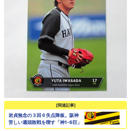
[関連記事]
岩貞無念の３回６失点降板。阪神
苦しい週頭敗戦を喫す「神1-6巨」