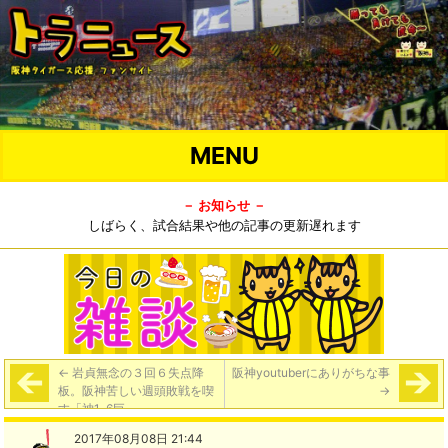
MENU
－ お知らせ －
しばらく、試合結果や他の記事の更新遅れます
←
岩貞無念の３回６失点降
阪神youtuberにありがちな事
板。阪神苦しい週頭敗戦を喫
→
す「神1-6巨」
2017年08月08日 21:44