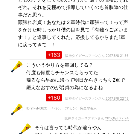
ぞれ。それを見極めて指導していくのも首脳陣の仕
事だと思う。
頑張れ岩貞！あなたは２軍時代に頑張って！って声
をかけた時しっかり僕の目を見て『有難うございま
す！』と返事してくれた。応援してるからまた1軍
に戻ってきて！！
+163
阪神タイガースファンさん
2017,8/8 21:56
こういうやり方を毎回してる？
何度も何度もチャンスもらってた
帰るなら早めに帰って明日からきっちり2軍で
鍛えなおすのが岩貞の為になるよね
+180
阪神タイガースファンさん
2017,8/8 22:13
ID:YjkyNGI2O 「-30」（アカン） 完全非表示
阪神タイガースファンさん
2017,8/8 22:24
そうは言っても時代が違うやん