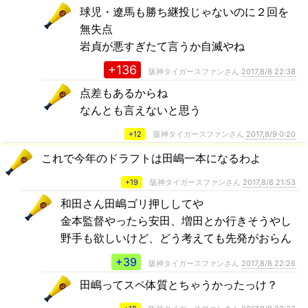
球児・遼馬も勝ち継投じゃないのに２回を
無失点
岩貞が悪すぎたて言うか自滅やね
+136
阪神タイガースファンさん
2017,8/8 22:38
点差もあるからね
なんとも言えないと思う
+12
阪神タイガースファンさん
2017,8/9 0:20
これで今年のドラフトは田嶋一本になるわよ
+19
阪神タイガースファンさん
2017,8/8 21:53
和田さん田嶋ゴリ押ししてや
金本監督やったら安田、増田とか行きそうやし
野手も欲しいけど、どう考えても先発がおらん
+39
阪神タイガースファンさん
2017,8/8 22:26
田嶋ってスペ体質とちゃうかったっけ？