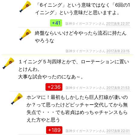
「6イニング」という意味ではなく「6回の1
イニング」という意味だと思いますよ。
+41
阪神タイガースファンさん
2017,8/8 22:37
終盤ならいいけど今やったら流石に持たん
やろうな
阪神タイガースファンさん
2017,8/8 23:15
１イニング５与四球とかで、ローテーションに置い
とけんわ。
大事な試合やったのになあ～。
+236
阪神タイガースファンさん
2017,8/8 21:53
ホンマに！最初もしかしたら巨人打線が凄いの
か？って思ったけどピッチャー交代してから無
失点で・・・でも岩貞はめっちゃチャンスもら
えた方やと思う
+189
阪神タイガースファンさん
2017,8/8 22:01