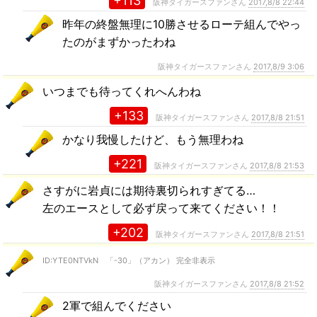
+113
阪神タイガースファンさん
2017,8/8 22:44
昨年の終盤無理に10勝させるローテ組んでやっ
たのがまずかったわね
阪神タイガースファンさん
2017,8/9 3:06
いつまでも待ってくれへんわね
+133
阪神タイガースファンさん
2017,8/8 21:51
かなり我慢したけど、もう無理わね
+221
阪神タイガースファンさん
2017,8/8 21:53
さすがに岩貞には期待裏切られすぎてる…
左のエースとして必ず戻って来てください！！
+202
阪神タイガースファンさん
2017,8/8 21:51
ID:YTE0NTVkN 「-30」（アカン） 完全非表示
阪神タイガースファンさん
2017,8/8 21:52
2軍で組んでください