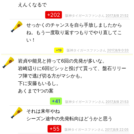
えんくなるで
+202
阪神タイガースファンさん
2017,8/8 21:52
せっかくのチャンスを自ら手放しましたから
ね。もう一度取り返すつもりでやり直してこ
い！
+19
阪神タイガースファンさん
2017,8/9 0:33
岩貞や能見と持って6回の先発が多いな。
岩崎辺りに6回ピシッと投げて貰って、盤石リリー
フ陣で逃げ切る方がマシかも。
下に安藤もいるし。
あくまで1つの案
+41
阪神タイガースファンさん
2017,8/8 21:53
それは来年やね
シーズン途中の先発転向はどうかと思う
+55
阪神タイガースファンさん
2017,8/8 22:05