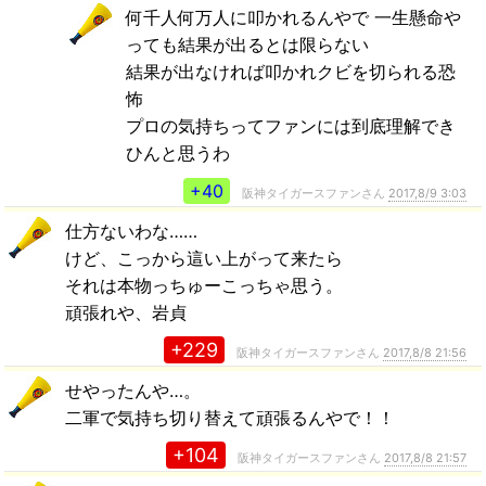
何千人何万人に叩かれるんやで 一生懸命や
っても結果が出るとは限らない
結果が出なければ叩かれクビを切られる恐
怖
プロの気持ちってファンには到底理解でき
ひんと思うわ
+40
阪神タイガースファンさん
2017,8/9 3:03
仕方ないわな……
けど、こっから這い上がって来たら
それは本物っちゅーこっちゃ思う。
頑張れや、岩貞
+229
阪神タイガースファンさん
2017,8/8 21:56
せやったんや…。
二軍で気持ち切り替えて頑張るんやで！！
+104
阪神タイガースファンさん
2017,8/8 21:57