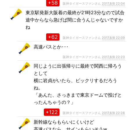
+58
阪神タイガースファンさん
2017,8/8 22:04
東京駅発新大阪着の最終が21時23分なので試合
途中からなら急げば間に合うんじゃないですか
ね
+62
阪神タイガースファンさん
2017,8/8 22:09
高速バスとか･･･
阪神タイガースファンさん
2017,8/8 22:23
同じように出張帰りに最終で関西に帰ろう
として
横に岩貞がいたら、ビックリするだろう
ね。
「あんた、さっきまで東京ドームで投げと
ったんちゃうの？」
+122
阪神タイガースファンさん
2017,8/8 22:28
新幹線ならもらいにくいけど
高速バスなら、サインもらいそうw