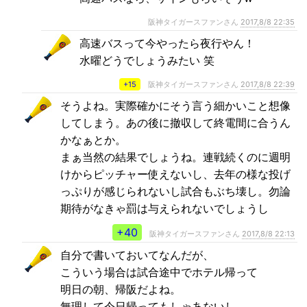
阪神タイガースファンさん
2017,8/8 22:35
高速バスって今やったら夜行やん！
水曜どうでしょうみたい 笑
+15
阪神タイガースファンさん
2017,8/8 22:39
そうよね。実際確かにそう言う細かいこと想像
してしまう。あの後に撤収して終電間に合うん
かなぁとか。
まぁ当然の結果でしょうね。連戦続くのに週明
けからピッチャー使えないし、去年の様な投げ
っぷりが感じられないし試合もぶち壊し。勿論
期待がなきゃ罰は与えられないでしょうし
+40
阪神タイガースファンさん
2017,8/8 22:13
自分で書いておいてなんだが、
こういう場合は試合途中でホテル帰って
明日の朝、帰阪だよね。
無理して今日帰ってもしゃあないし。