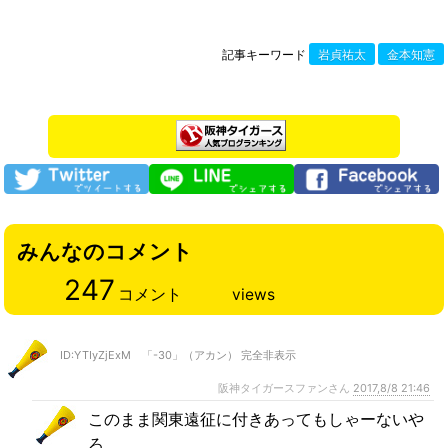
記事キーワード
岩貞祐太
金本知憲
みんなのコメント
247
コメント
views
ID:YTIyZjExM 「-30」（アカン） 完全非表示
阪神タイガースファンさん
2017,8/8 21:46
このまま関東遠征に付きあってもしゃーないや
ろ