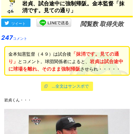
岩貞、試合途中に強制帰阪。金本監督「抹
消です。見ての通り」
閲覧数 取得失敗
ツイート
247
コメント
「抹消です。見ての通
金本知憲監督（４９）は試合後
り」
岩貞は試合途中
とコメント。球団関係者によると、
に球場を離れ、そのまま強制帰阪
させられ・・・・・
…全文はサンスポで
岩貞くん・・・