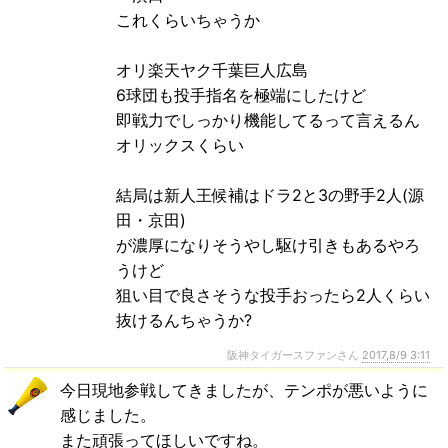
これくらいちゃうか
オリ楽天ヤク千葉巨人広島
6球団も投手指名を極端にしたけど
即戦力でしっかり機能してるって言えるん
オリックスくらい
結局は新人王候補はドラ2と3の野手2人(源
田・京田)
が濃厚になりそうやし駆け引きもあるやろ
うけど
狙い目で良さそうな投手おったら2人くらい
抜けるんちゃうか?
阪神タイガースファンさん
2017,8/9 3:11
今日現地参戦してきましたが、テンポが悪いように
感じました。
また頑張ってほしいですね。