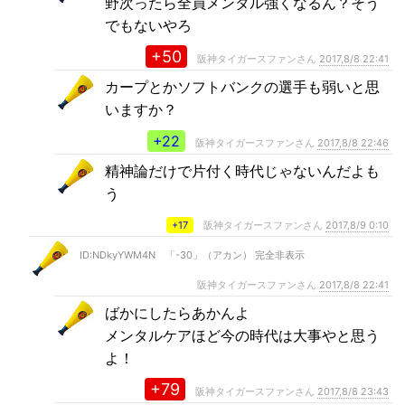
野次ったら全員メンタル強くなるん？そう
でもないやろ
+50
阪神タイガースファンさん
2017,8/8 22:41
カープとかソフトバンクの選手も弱いと思
いますか？
+22
阪神タイガースファンさん
2017,8/8 22:46
精神論だけで片付く時代じゃないんだよも
う
+17
阪神タイガースファンさん
2017,8/9 0:10
ID:NDkyYWM4N 「-30」（アカン） 完全非表示
阪神タイガースファンさん
2017,8/8 22:41
ばかにしたらあかんよ
メンタルケアほど今の時代は大事やと思う
よ！
+79
阪神タイガースファンさん
2017,8/8 23:43