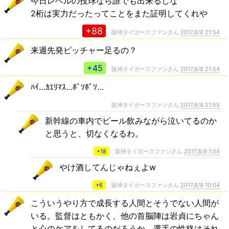
今日レベルの投球なら誰でも出来るしな
2桁は実力だったってことをまた証明してくれや
+88
阪神タイガースファンさん
2017,8/8 21:54
来週先発ピッチャー足るの？
+45
阪神タイガースファンさん
2017,8/8 21:54
ﾊｲ…ｶｴﾘﾏｽ…ﾎﾞｿﾎﾞｿ…
阪神タイガースファンさん
2017,8/8 21:55
新幹線の車内でビール飲みながら泣いてるのか
と思うと、切なくなるわ。
+18
阪神タイガースファンさん
2017,8/9 1:04
やけ酒してんじゃねぇよw
+6
阪神タイガースファンさん
2017,8/9 10:04
こういうやり方で成長する人間とそうでない人間が
いる。監督はともかく、他の首脳陣は岩貞にちゃん
と心のケアをしてるのだろうか。選手の性格はそれ