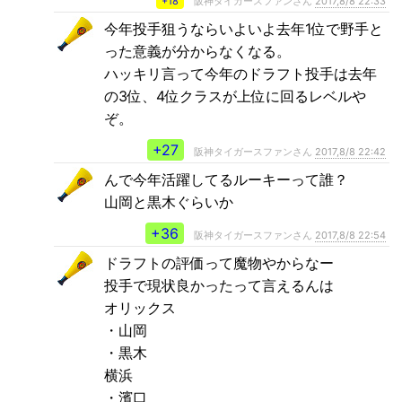
+18
阪神タイガースファンさん
2017,8/8 22:33
今年投手狙うならいよいよ去年1位で野手と
った意義が分からなくなる。
ハッキリ言って今年のドラフト投手は去年
の3位、4位クラスが上位に回るレベルや
ぞ。
+27
阪神タイガースファンさん
2017,8/8 22:42
んで今年活躍してるルーキーって誰？
山岡と黒木ぐらいか
+36
阪神タイガースファンさん
2017,8/8 22:54
ドラフトの評価って魔物やからなー
投手で現状良かったって言えるんは
オリックス
・山岡
・黒木
横浜
・濱口