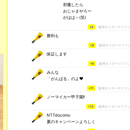
邪魔したら
おじゃまやろー
がはは～(笑)
+6
阪神タイガースファ
勝利も
+9
阪神タイガースファ
保証します
+8
阪神タイガースファ
みんな
「がんばる」のよ♥
+11
阪神タイガースファ
ノーマイカー甲子園❗
+13
阪神タイガースファ
NTTdocomo
夏のキャンペーンよろしく