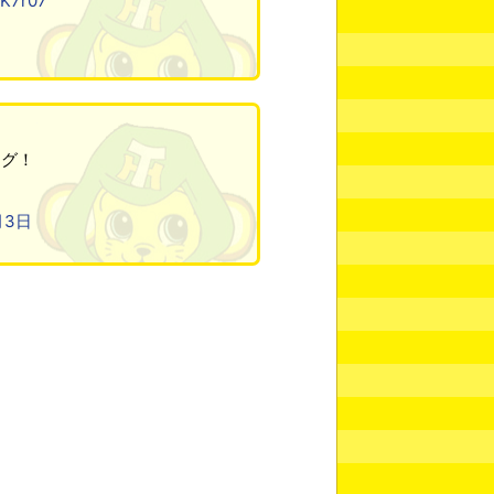
4K7r07
ング！
月3日