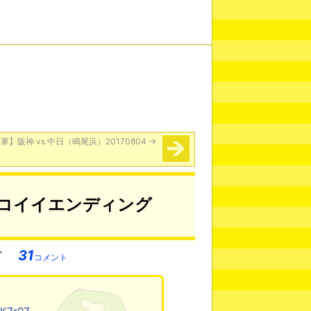
軍】阪神 vs 中日（鳴尾浜）20170804
→
コイイエンディング
31
コメント