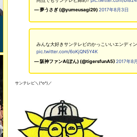
同点でもサンテレビ締め?
pic.twitter.com/bfB2
— 夢うさぎ (@yumeusagi29)
2017年8月3日
みんな大好きサンテレビのかっこいいエンディ
pic.twitter.com/6oKjQN5Y4K
— 阪神ファンA(ぽん) (@tigersfunA5)
2017年8
サンテレビ＼(^o^)／