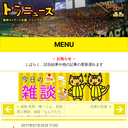
MENU
－ お知らせ －
しばらく、試合結果や他の記事の更新遅れます
←
福留 長男・颯一くん、芸術
先輩の言葉
→
系に興味。福留「なんでだろ
うね。歌とか絵を描くのとか
も好きなんだよね」
2017年07月30日 11:00