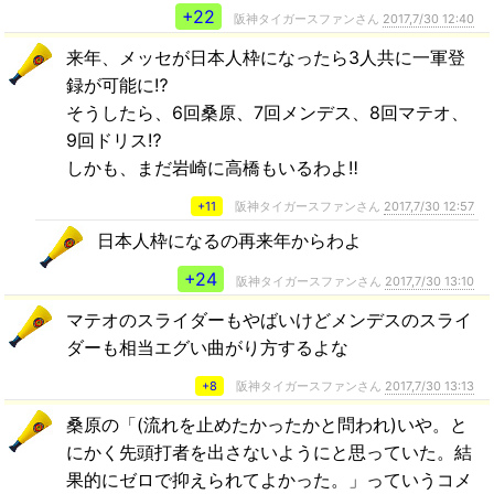
+22
阪神タイガースファンさん
2017,7/30 12:40
来年、メッセが日本人枠になったら3人共に一軍登
録が可能に⁉︎
そうしたら、6回桑原、7回メンデス、8回マテオ、
9回ドリス⁉︎
しかも、まだ岩崎に高橋もいるわよ‼︎
+11
阪神タイガースファンさん
2017,7/30 12:57
日本人枠になるの再来年からわよ
+24
阪神タイガースファンさん
2017,7/30 13:10
マテオのスライダーもやばいけどメンデスのスライ
ダーも相当エグい曲がり方するよな
+8
阪神タイガースファンさん
2017,7/30 13:13
桑原の「(流れを止めたかったかと問われ)いや。と
にかく先頭打者を出さないようにと思っていた。結
果的にゼロで抑えられてよかった。」っていうコメ