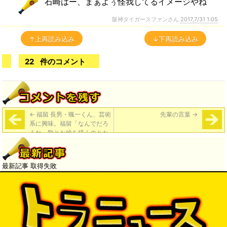
石崎はー、まぁよぅ怪我してるイメージやね
阪神タイガースファンさん
2017,7/31 1:05
↑上再読み込み
↓下再読み込み
22
件のコメント
←
福留 長男・颯一くん、芸術
先輩の言葉
→
系に興味。福留「なんでだろ
うね。歌とか絵を描くのとか
も好きなんだよね」
最新記事 取得失敗