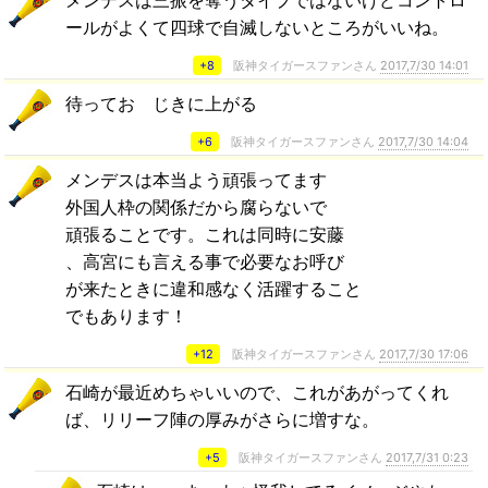
メンデスは三振を奪うタイプではないけどコントロ
ールがよくて四球で自滅しないところがいいね。
+8
阪神タイガースファンさん
2017,7/30 14:01
待ってお じきに上がる
+6
阪神タイガースファンさん
2017,7/30 14:04
メンデスは本当よう頑張ってます
外国人枠の関係だから腐らないで
頑張ることです。これは同時に安藤
、高宮にも言える事で必要なお呼び
が来たときに違和感なく活躍すること
でもあります！
+12
阪神タイガースファンさん
2017,7/30 17:06
石崎が最近めちゃいいので、これがあがってくれ
ば、リリーフ陣の厚みがさらに増すな。
+5
阪神タイガースファンさん
2017,7/31 0:23