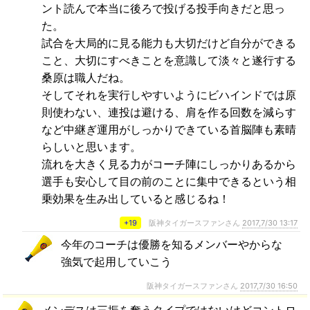
ント読んで本当に後ろで投げる投手向きだと思っ
た。
試合を大局的に見る能力も大切だけど自分ができる
こと、大切にすべきことを意識して淡々と遂行する
桑原は職人だね。
そしてそれを実行しやすいようにビハインドでは原
則使わない、連投は避ける、肩を作る回数を減らす
など中継ぎ運用がしっかりできている首脳陣も素晴
らしいと思います。
流れを大きく見る力がコーチ陣にしっかりあるから
選手も安心して目の前のことに集中できるという相
乗効果を生み出していると感じるね！
+19
阪神タイガースファンさん
2017,7/30 13:17
今年のコーチは優勝を知るメンバーやからな
強気で起用していこう
阪神タイガースファンさん
2017,7/30 16:50