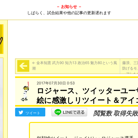
－ お知らせ －
しばらく、試合結果や他の記事の更新遅れます
←
金本知憲 武力90 知力13 政治65 魅力80という風
藤浪、三
潮
防げるモ
アした
2017年07月30日 0:53
ロジャース、ツイッターユー
絵に感激しリツイート＆アイ
閲覧数 取得失敗
ツイート