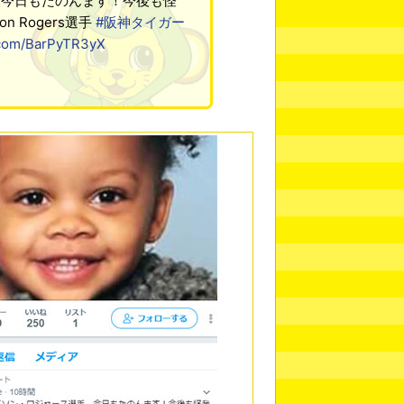
。今日もたのんます！今後も怪
 Rogers選手
#阪神タイガー
r.com/BarPyTR3yX