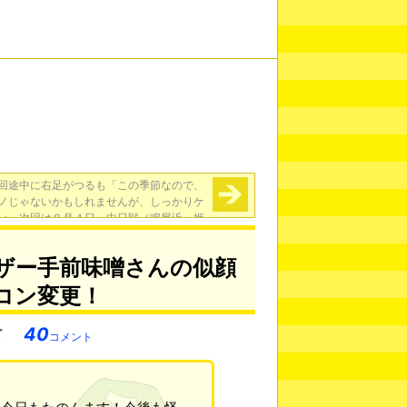
回途中に右足がつるも「この季節なので、
ノじゃないかもしれませんが、しっかりケ
い」次回は８月４日～中日戦（鳴尾浜、姫
路）に先発、５イニングテストへ
→
ザー手前味噌さんの似顔
コン変更！
40
コメント