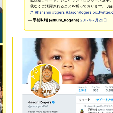
似顔絵ツイート。ジェイソン・ロジャース選手
我なくご活躍されることを祈っております。 Jason
ス
#hanshin
#tigers
#JasonRogers
pic.twitte
— 手前味噌 (@kura_kogane)
2017年7月29日