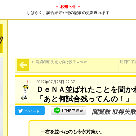
－ お知らせ －
しばらく、試合結果や他の記事の更新遅れます
←
岩貞8回1失点で負け投手ｗｗｗ
明日甲子
2017年07月25日 22:37
ＤｅＮＡ並ばれたことを聞か
「あと何試合残ってんの！」
閲覧数 取得失敗
ツイート
―
右を並べたのも今永対策か。