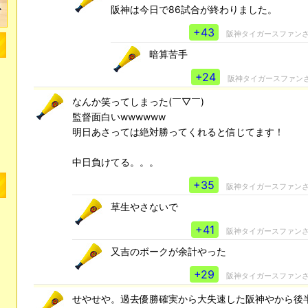
阪神は今日で86試合が終わりました。
+43
阪神タイガースファン
暗算苦手
+24
阪神タイガースファン
なんか笑ってしまった(￣▽￣)
監督面白いwwwwww
明日あさっては絶対勝ってくれると信じてます！
中日負けてる。。。
+35
阪神タイガースファン
草生やさないで
+41
阪神タイガースファン
又吉のボークが余計やった
+29
阪神タイガースファン
せやせや。過去優勝確実から大失速した阪神やから後