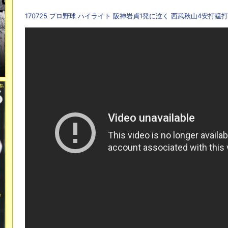
170725 プロ野球 ハイライト 阪神岩貞1発に泣く 西武秋山4安打猛打賞