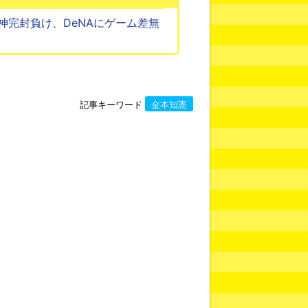
神完封負け、DeNAにゲーム差無
記事キーワード
金本知憲