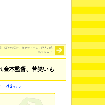
園で阪神vs横浜、京セラドームで巨人vs広
島ｗｗｗ
→
れ金本監督、苦笑いも
43
コメント