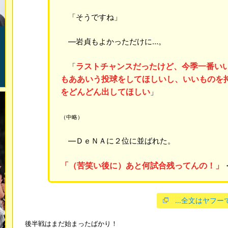
「そうですね」
―岩貞もよかっただけに…。
ラストチャンスだったけど、今季一番い
「
もああいう投球をしてほしいし、いいものを
をどんどん出してほしい
」
（中略）
―ＤｅＮＡに２位に並ばれた。
「（苦笑い後に）あと何試合残ってんの！」
…全文はヤフー
後半戦はまだ始まったばかり！