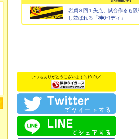
岩貞８回１失点、試合作るも阪
し並ばれる「神0-1ディ」
いつもありがとうございます＼(^o^)／