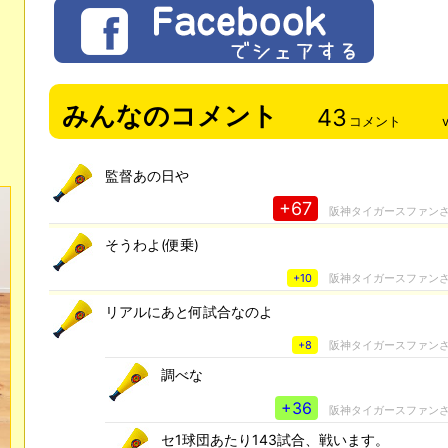
みんなのコメント
43
コメント
監督あの日や
+67
阪神タイガースファン
そうわよ(便乗)
+10
阪神タイガースファン
リアルにあと何試合なのよ
+8
阪神タイガースファン
調べな
+36
阪神タイガースファン
セ1球団あたり143試合、戦います。