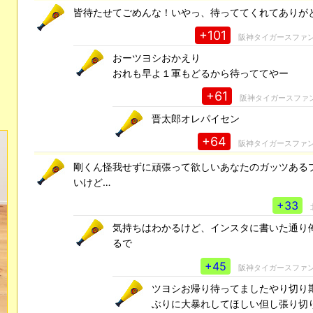
皆待たせてごめんな！いやっ、待っててくれてありが
+101
阪神タイガースファ
おーツヨシおかえり
おれも早よ１軍もどるから待っててやー
+61
阪神タイガースファ
晋太郎オレパイセン
+64
阪神タイガースファ
剛くん怪我せずに頑張って欲しいあなたのガッツある
いけど…
+33
気持ちはわかるけど、インスタに書いた通り
るで
+45
阪神タイガースファ
ツヨシお帰り待ってましたやり切り
ぶりに大暴れしてほしい但し張り切