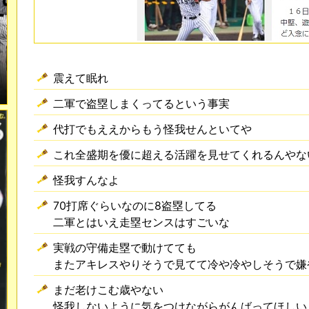
震えて眠れ
二軍で盗塁しまくってるという事実
代打でもええからもう怪我せんといてや
これ全盛期を優に超える活躍を見せてくれるんやな
怪我すんなよ
70打席ぐらいなのに8盗塁してる
二軍とはいえ走塁センスはすごいな
実戦の守備走塁で動けてても
またアキレスやりそうで見てて冷や冷やしそうで嫌
まだ老けこむ歳やない
怪我しないように気をつけながらがんばってほしい