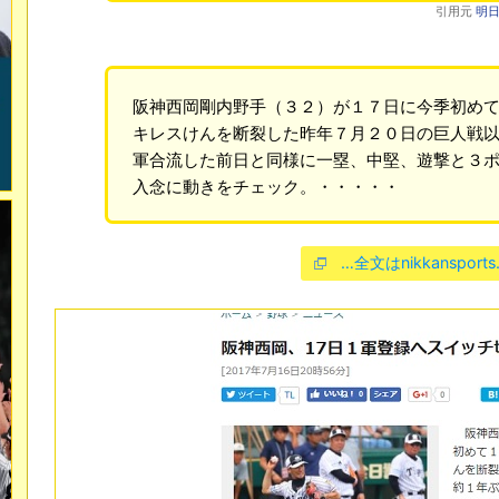
引用元
明日
阪神西岡剛内野手（３２）が１７日に今季初め
キレスけんを断裂した昨年７月２０日の巨人戦
軍合流した前日と同様に一塁、中堅、遊撃と３
入念に動きをチェック。・・・・・
…全文はnikkansports