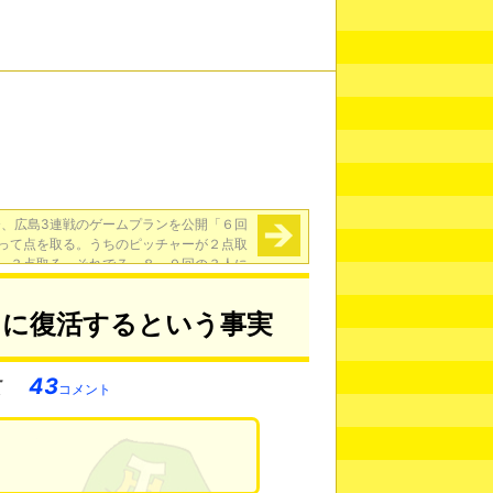
督、広島3連戦のゲームプランを公開「６回
って点を取る。うちのピッチャーが２点取
、３点取る。それで７、８、９回の３人に
つなげる」
→
りに復活するという事実
43
コメント