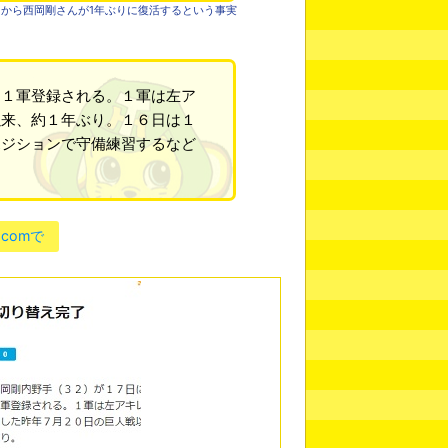
から西岡剛さんが1年ぶりに復活するという事実
て１軍登録される。１軍は左ア
以来、約１年ぶり。１６日は１
ポジションで守備練習するなど
.comで