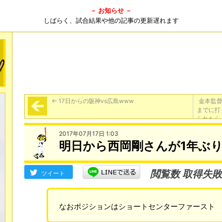
－ お知らせ －
しばらく、試合結果や他の記事の更新遅れます
←
17日からの阪神vs広島www
金本監
までに打
られたら
2017年07月17日 1:03
明日から西岡剛さんが1年ぶ
閲覧数 取得失敗
ツイート
なおポジションはショートセンターファースト