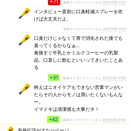
+71
阪神タイガースファンさん
2017,7/16 17:01
インタビュー直前に口臭軽減スプレーを吹
けば大丈夫だよ。
阪神タイガースファンさん
2017,7/16 17:13
口臭だけじゃなくて胃で消化された後でも
臭ってくるからなぁ…
食後すぐ牛乳とかミルクコーヒーの乳製
品、口直しに飲むといいってきいたことあ
る
+31
阪神タイガースファンさん
2017,7/16 17:35
例えばニオイケアもできない営業マンがい
たらその人からモノは買いたくないもんな
ー。
イマドキは清潔感も大事だネ！
+42
阪神タイガースファンさん
2017,7/16 17:45
糸井伝説がまた一ページ…。