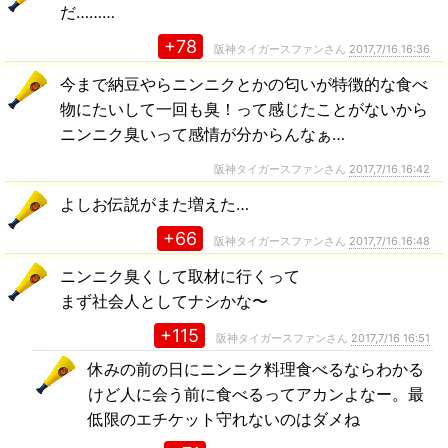
だ………
+78
阪神タイガースファンさん
2017,7/16 16:36
今まで納豆やらニンニクとかの匂いが特徴的な食べ
物にたいして一回も臭！って感じたことがないから
ニンニク臭いって感情が分からんなぁ…
阪神タイガースファンさん
2017,7/16 16:42
よしお伝説がまた増えた…
+66
阪神タイガースファンさん
2017,7/16 16:48
ニンニク臭くして取材に行くって
まず社会人としてナシかな〜
+115
阪神タイガースファンさん
2017,7/16 16:51
休みの前の日にニンニク料理食べるならわかる
けど人に会う前に食べるってアカンよなー。最
低限のエチケット守れないのはダメね