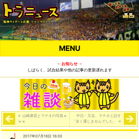
MENU
－ お知らせ －
しばらく、試合結果や他の記事の更新遅れます
←
山崎康晃とマテオの写真ｗ
中日・又吉、マテオと話す
ｗｗ
「全く通じませんでした」
→
2017年07月16日 16:30