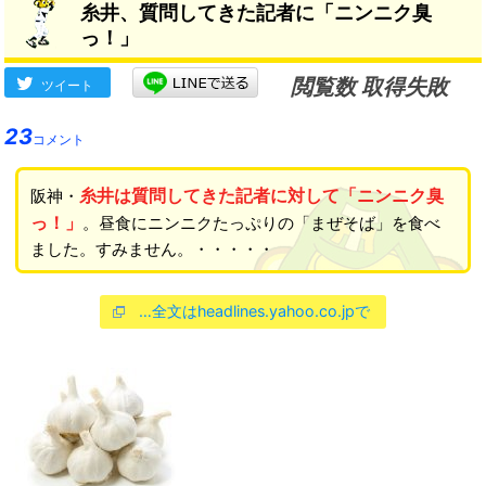
糸井、質問してきた記者に「ニンニク臭
っ！」
閲覧数 取得失敗
ツイート
23
コメント
糸井は質問してきた記者に対して「ニンニク臭
阪神・
っ！」
。昼食にニンニクたっぷりの「まぜそば」を食べ
ました。すみません。・・・・・
…全文はheadlines.yahoo.co.jpで